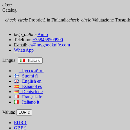
close
Catalog
check_circle
Proprietà in Finlandia
check_circle
Valutazione Trustpilot
help_outline
Aiuto
Telefono:
+358458509900
E-mail:
cs@mygoodknife.com
WhatsApp
Lingua:
Italiano
Русский
ru
Suomi
fi
English
en
Español
es
Deutsch
de
Français
fr
Italiano
it
Valuta:
EUR €
EUR
€
GBP
£