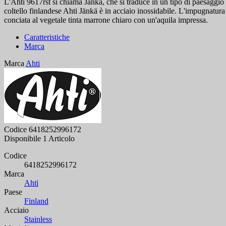
L'Ahti 9617rst si chiama Janka, che si traduce in un tipo di paesaggio d
coltello finlandese Ahti Jänkä è in acciaio inossidabile. L'impugnatura è 
conciata al vegetale tinta marrone chiaro con un'aquila impressa.
Caratteristiche
Marca
Marca
Ahti
Codice
6418252996172
Disponibile
1 Articolo
Codice
6418252996172
Marca
Ahti
Paese
Finland
Acciaio
Stainless