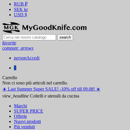
RUB
₽
SEK
kr
USD
$
search
favorite
compare_arrows
person
Accedi
0
Carrello
Non ci sono più articoli nel carrello.
☀️ ️Last Summer Super SALE! -10% off till 09.08! ☀️
view_headline
Coltelli e utensili da cucina
Marchi
SUPER PRICE
Offerte
Nuovi prodotti
Più venduti