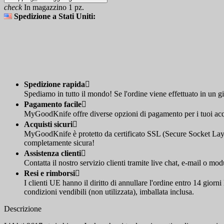
check
In magazzino 1 pz.
Spedizione a Stati Uniti:
Spedizione rapida

Spediamo in tutto il mondo! Se l'ordine viene effettuato in un g
Pagamento facile

MyGoodKnife offre diverse opzioni di pagamento per i tuoi acqui
Acquisti sicuri

MyGoodKnife è protetto da certificato SSL (Secure Socket Layer
completamente sicura!
Assistenza clienti

Contatta il nostro servizio clienti tramite live chat, e-mail o mod
Resi e rimborsi

I clienti UE hanno il diritto di annullare l'ordine entro 14 giorn
condizioni vendibili (non utilizzata), imballata inclusa.
Descrizione