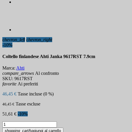
chevron_left
chevron_right
-10%
Coltello finlandese Ahti Janka 9617RST 7.9cm
Marca:
Ahti
compare_arrows
Al confronto
SKU:
9617RST
favorite
Ai preferiti
46,45 €
Tasse incluse (0 %)
Tasse escluse
46,45 €
51,61 €
-10%
shopping_cart
Aggiungi al carrello