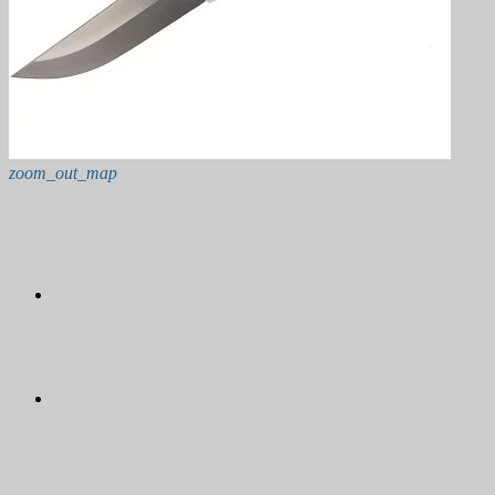
zoom_out_map