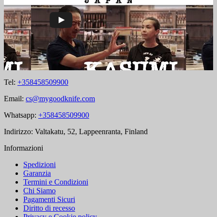
Tel:
+358458509900
Email:
cs@mygoodknife.com
Whatsapp:
+358458509900
Indirizzo: Valtakatu, 52, Lappeenranta, Finland
Informazioni
Spedizioni
Garanzia
Termini e Condizioni
Chi Siamo
Pagamenti Sicuri
Diritto di recesso
Privacy e Cookie policy