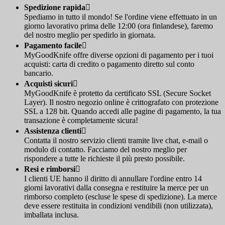
Spedizione rapida

Spediamo in tutto il mondo! Se l'ordine viene effettuato in un
giorno lavorativo prima delle 12:00 (ora finlandese), faremo
del nostro meglio per spedirlo in giornata.
Pagamento facile

MyGoodKnife offre diverse opzioni di pagamento per i tuoi
acquisti: carta di credito o pagamento diretto sul conto
bancario.
Acquisti sicuri

MyGoodKnife è protetto da certificato SSL (Secure Socket
Layer). Il nostro negozio online è crittografato con protezione
SSL a 128 bit. Quando accedi alle pagine di pagamento, la tua
transazione è completamente sicura!
Assistenza clienti

Contatta il nostro servizio clienti tramite live chat, e-mail o
modulo di contatto. Facciamo del nostro meglio per
rispondere a tutte le richieste il più presto possibile.
Resi e rimborsi

I clienti UE hanno il diritto di annullare l'ordine entro 14
giorni lavorativi dalla consegna e restituire la merce per un
rimborso completo (escluse le spese di spedizione). La merce
deve essere restituita in condizioni vendibili (non utilizzata),
imballata inclusa.