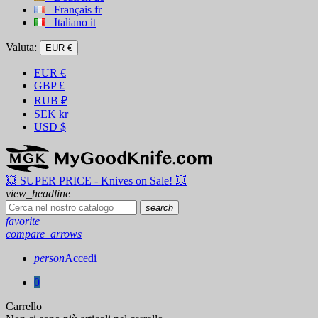
Français
fr
Italiano
it
Valuta:
EUR €
EUR
€
GBP
£
RUB
₽
SEK
kr
USD
$
💥 SUPER PRICE - Knives on Sale! 💥
view_headline
search
favorite
compare_arrows
person
Accedi
0
Carrello