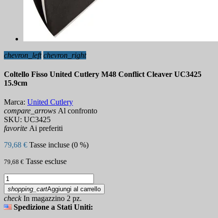
chevron_left
chevron_right
Coltello Fisso United Cutlery M48 Conflict Cleaver UC3425
15.9cm
Marca:
United Cutlery
compare_arrows
Al confronto
SKU:
UC3425
favorite
Ai preferiti
79,68 €
Tasse incluse (0 %)
Tasse escluse
79,68 €
shopping_cart
Aggiungi al carrello
check
In magazzino 2 pz.
Spedizione a Stati Uniti: