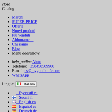
close
Catalog
Marchi
SUPER PRICE
Offerte
Nuovi prodotti
Più venduti
Abbonamenti
Chi siamo
Blog
Menu
add
remove
help_outline
Aiuto
Telefono:
+358458509900
E-mail:
cs@mygoodknife.com
WhatsApp
Lingua:
Italiano
Русский
ru
Suomi
fi
English
en
Español
es
Deutsch
de