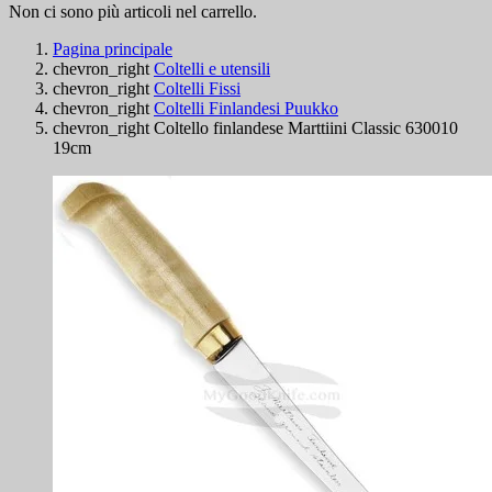
Non ci sono più articoli nel carrello.
Pagina principale
chevron_right
Coltelli e utensili
chevron_right
Coltelli Fissi
chevron_right
Coltelli Finlandesi Puukko
chevron_right
Coltello finlandese Marttiini Classic 630010
19cm