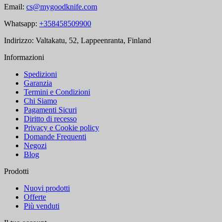
Email:
cs@mygoodknife.com
Whatsapp:
+358458509900
Indirizzo: Valtakatu, 52, Lappeenranta, Finland
Informazioni
Spedizioni
Garanzia
Termini e Condizioni
Chi Siamo
Pagamenti Sicuri
Diritto di recesso
Privacy e Cookie policy
Domande Frequenti
Negozi
Blog
Prodotti
Nuovi prodotti
Offerte
Più venduti