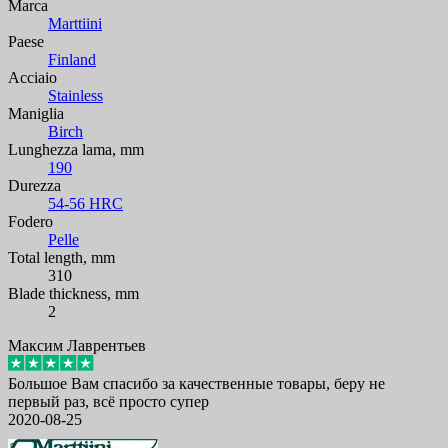
Marca
Marttiini
Paese
Finland
Acciaio
Stainless
Maniglia
Birch
Lunghezza lama, mm
190
Durezza
54-56 HRC
Fodero
Pelle
Total length, mm
310
Blade thickness, mm
2
Максим Лаврентьев
Большое Вам спасибо за качественные товары, беру не
первый раз, всё просто супер
2020-08-25