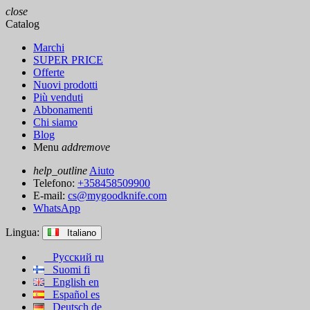
close
Catalog
Marchi
SUPER PRICE
Offerte
Nuovi prodotti
Più venduti
Abbonamenti
Chi siamo
Blog
Menu
add
remove
help_outline
Aiuto
Telefono:
+358458509900
E-mail:
cs@mygoodknife.com
WhatsApp
Lingua:
Italiano
Русский
ru
Suomi
fi
English
en
Español
es
Deutsch
de