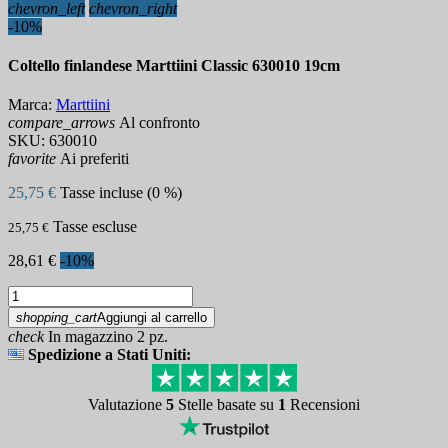
chevron_left
chevron_right
-10%
Coltello finlandese Marttiini Classic 630010 19cm
Marca:
Marttiini
compare_arrows
Al confronto
SKU:
630010
favorite
Ai preferiti
25,75 €
Tasse incluse (0 %)
Tasse escluse
25,75 €
28,61 €
-10%
shopping_cart
Aggiungi al carrello
check
In magazzino 2 pz.
Spedizione a Stati Uniti:
Valutazione
5
Stelle basate su
1
Recensioni