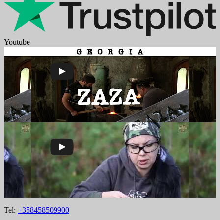
Youtube
Tel:
+358458509900