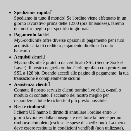
Spedizione rapida

Spediamo in tutto il mondo! Se l'ordine viene effettuato in un
giorno lavorativo prima delle 12:00 (ora finlandese), faremo
del nostro meglio per spedirlo in giornata.
Pagamento facile

MyGoodKnife offre diverse opzioni di pagamento per i tuoi
acquisti: carta di credito o pagamento diretto sul conto
bancario.
Acquisti sicuri

MyGoodKnife è protetto da certificato SSL (Secure Socket
Layer). Il nostro negozio online è crittografato con protezione
SSL a 128 bit. Quando accedi alle pagine di pagamento, la tua
transazione è completamente sicura!
Assistenza clienti

Contatta il nostro servizio clienti tramite live chat, e-mail o
modulo di contatto. Facciamo del nostro meglio per
rispondere a tutte le richieste il più presto possibile.
Resi e rimborsi

I clienti UE hanno il diritto di annullare l'ordine entro 14
giorni lavorativi dalla consegna e restituire la merce per un
rimborso completo (escluse le spese di spedizione). La merce
deve essere restituita in condizioni vendibili (non utilizzata),