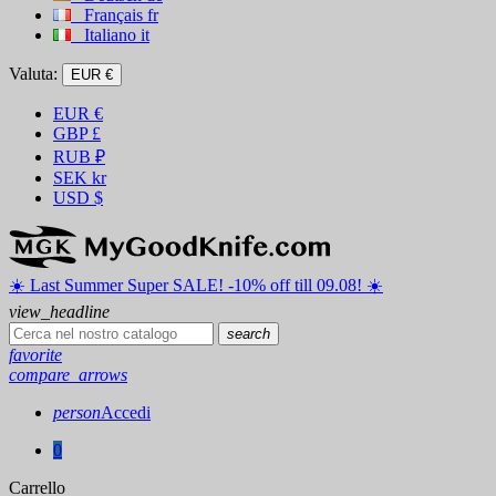
Français
fr
Italiano
it
Valuta:
EUR €
EUR
€
GBP
£
RUB
₽
SEK
kr
USD
$
☀️ ️Last Summer Super SALE! -10% off till 09.08! ☀️
view_headline
search
favorite
compare_arrows
person
Accedi
0
Carrello