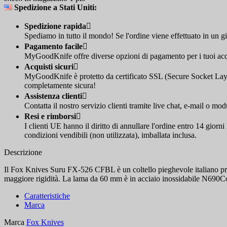
Spedizione a Stati Uniti:
Spedizione rapida

Spediamo in tutto il mondo! Se l'ordine viene effettuato in un g
Pagamento facile

MyGoodKnife offre diverse opzioni di pagamento per i tuoi acqui
Acquisti sicuri

MyGoodKnife è protetto da certificato SSL (Secure Socket Layer
completamente sicura!
Assistenza clienti

Contatta il nostro servizio clienti tramite live chat, e-mail o mod
Resi e rimborsi

I clienti UE hanno il diritto di annullare l'ordine entro 14 giorn
condizioni vendibili (non utilizzata), imballata inclusa.
Descrizione
Il Fox Knives Suru FX-526 CFBL è un coltello pieghevole italiano proge
maggiore rigidità. La lama da 60 mm è in acciaio inossidabile N690Co con
Caratteristiche
Marca
Marca
Fox Knives