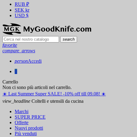
RUB
₽
SEK
kr
USD
$
search
favorite
compare_arrows
person
Accedi
0
Carrello
Non ci sono più articoli nel carrello.
☀️ ️Last Summer Super SALE! -10% off till 09.08! ☀️
view_headline
Coltelli e utensili da cucina
Marchi
SUPER PRICE
Offerte
Nuovi prodotti
Più venduti