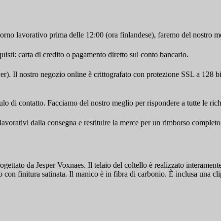
iorno lavorativo prima delle 12:00 (ora finlandese), faremo del nostro me
sti: carta di credito o pagamento diretto sul conto bancario.
). Il nostro negozio online è crittografato con protezione SSL a 128 bi
ulo di contatto. Facciamo del nostro meglio per rispondere a tutte le richi
i lavorativi dalla consegna e restituire la merce per un rimborso completo
ttato da Jesper Voxnaes. Il telaio del coltello è realizzato interamente 
 finitura satinata. Il manico è in fibra di carbonio. È inclusa una clip 