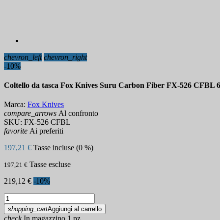
chevron_left
chevron_right
-10%
Coltello da tasca Fox Knives Suru Carbon Fiber FX-526 CFBL 
Marca:
Fox Knives
compare_arrows
Al confronto
SKU:
FX-526 CFBL
favorite
Ai preferiti
197,21 €
Tasse incluse (0 %)
Tasse escluse
197,21 €
219,12 €
-10%
shopping_cart
Aggiungi al carrello
check
In magazzino 1 pz.