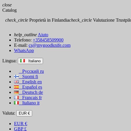
close
Catalog
check_circle
Proprietà in Finlandia
check_circle
Valutazione Trustpilot
help_outline
Aiuto
Telefono:
+358458509900
E-mail:
cs@mygoodknife.com
WhatsApp
Lingua:
Italiano
Русский
ru
Suomi
fi
English
en
Español
es
Deutsch
de
Français
fr
Italiano
it
Valuta:
EUR €
EUR
€
GBP
£