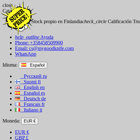
close
Catalog
check_circle
Stock propio en Finlandia
check_circle
Calificación Trus
help_outline
Ayuda
Phone: +358458509900
Email:
cs@mygoodknife.com
WhatsApp
Idioma:
Español
Русский
ru
Suomi
fi
English
en
Español
es
Deutsch
de
Français
fr
Italiano
it
Moneda:
EUR €
EUR
€
GBP
£