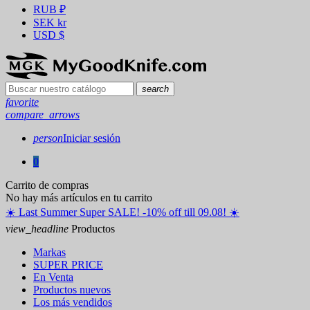
RUB
₽
SEK
kr
USD
$
search
favorite
compare_arrows
person
Iniciar sesión
0
Carrito de compras
No hay más artículos en tu carrito
☀️ ️Last Summer Super SALE! -10% off till 09.08! ☀️
view_headline
Productos
Markas
SUPER PRICE
En Venta
Productos nuevos
Los más vendidos