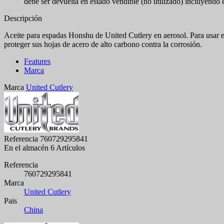
debe ser devuelta en estado vendible (no utilizado) incluyendo 
Descripción
Aceite para espadas Honshu de United Cutlery en aerosol. Para usar e
proteger sus hojas de acero de alto carbono contra la corrosión.
Features
Marca
Marca
United Cutlery
Referencia
760729295841
En el almacén
6 Artículos
Referencia
760729295841
Marca
United Cutlery
Pais
China