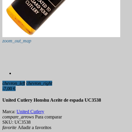
zoom_out_map
chevron_left
chevron_right
-7,00 €
United Cutlery Honshu Aceite de espada UC3538
Marca:
United Cutlery
compare_arrows
Para comparar
SKU:
UC3538
favorite
Añadir a favoritos