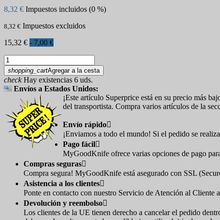
8,32 €
Impuestos incluidos (0 %)
Impuestos excluidos
8,32 €
15,32 €
- 7,00 €
shopping_cart
Agregar a la cesta
check
Hay existencias 6 uds.
Envíos a Estados Unidos:
¡Este artículo Superprice está en su precio más baj
del transportista. Compra varios artículos de la sec
Envío rápido

¡Enviamos a todo el mundo! Si el pedido se realiza 
Pago fácil

MyGoodKnife ofrece varias opciones de pago para t
Compras seguras

Compra segura! MyGoodKnife está asegurado con SSL (Secure So
Asistencia a los clientes

Ponte en contacto con nuestro Servicio de Atención al Cliente a
Devolución y reembolso

Los clientes de la UE tienen derecho a cancelar el pedido dentr