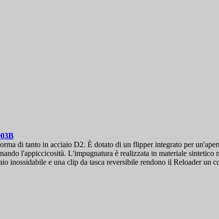
03B
a di tanto in acciaio D2. È dotato di un flipper integrato per un'apertur
ando l'appiccicosità. L'impugnatura è realizzata in materiale sintetico n
iaio inossidabile e una clip da tasca reversibile rendono il Reloader un co