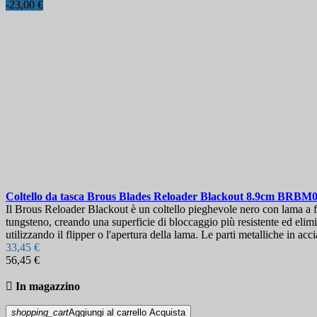
-23,00 €
Coltello da tasca
Brous Blades Reloader Blackout 8.9cm
BRBM0
Il Brous Reloader Blackout è un coltello pieghevole nero con lama a form
tungsteno, creando una superficie di bloccaggio più resistente ed elimin
utilizzando il flipper o l'apertura della lama. Le parti metalliche in acc
33,45 €
56,45 €

In magazzino
shopping_cart
Aggiungi al carrello
Acquista