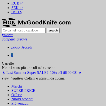
RUB
₽
SEK
kr
USD
$
search
favorite
compare_arrows
person
Accedi
0
Carrello
Non ci sono più articoli nel carrello.
☀️ ️Last Summer Super SALE! -10% off till 09.08! ☀️
view_headline
Coltelli e utensili da cucina
Marchi
SUPER PRICE
Offerte
Nuovi prodotti
Più venduti