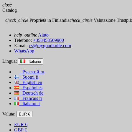
close
Catalog
check_circle
Proprietà in Finlandia
check_circle
Valutazione Trustpilot
help_outline
Aiuto
Telefono:
+358458509900
E-mail:
cs@mygoodknife.com
WhatsApp
Lingua:
Italiano
Русский
ru
Suomi
fi
English
en
Español
es
Deutsch
de
Français
fr
Italiano
it
Valuta:
EUR €
EUR
€
GBP
£