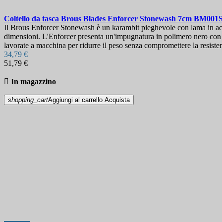
Coltello da tasca
Brous Blades Enforcer Stonewash 7cm
BM001
Il Brous Enforcer Stonewash è un karambit pieghevole con lama in accia
dimensioni. L'Enforcer presenta un'impugnatura in polimero nero con 
lavorate a macchina per ridurre il peso senza compromettere la resistenz
34,79 €
51,79 €

In magazzino
shopping_cart
Aggiungi al carrello
Acquista