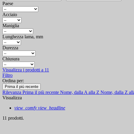
Paese
Acciaio
Maniglia
Lunghezza lama, mm
Durezza
Chiusura
Visualizza i prodotti a
11
Filtro
Ordina per:
Prima il più recente
Rilevanza
Prima il più recente
Nome, dalla A alla Z
Nome, dalla Z al
Visualizza
view_comfy
view_headline
11 prodotti.