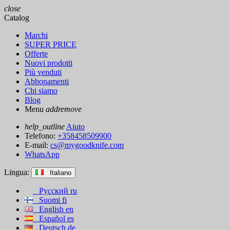
close
Catalog
Marchi
SUPER PRICE
Offerte
Nuovi prodotti
Più venduti
Abbonamenti
Chi siamo
Blog
Menu
add
remove
help_outline
Aiuto
Telefono:
+358458509900
E-mail:
cs@mygoodknife.com
WhatsApp
Lingua:
Italiano
Русский
ru
Suomi
fi
English
en
Español
es
Deutsch
de