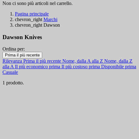
Non ci sono più articoli nel carrello.
Pagina principale
chevron_right
Marchi
chevron_right
Dawson
Dawson Knives
Ordina per:
Filtri:
Prima il più recente
Cancella filtri
Rilevanza
Prima il più recente
Nome, dalla A alla Z
Nome, dalla Z
Disponibile
alla A
Il più economico prima
Il più costoso prima
Disponibile prima
Casuale
Disponibile
1
1 prodotto.
Categorie
Prezzo
€
€
Paese
Maniglia
Lunghezza lama, mm