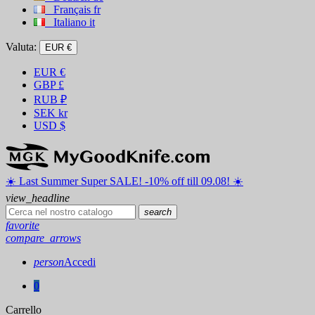
Français
fr
Italiano
it
Valuta:
EUR €
EUR
€
GBP
£
RUB
₽
SEK
kr
USD
$
☀️ ️Last Summer Super SALE! -10% off till 09.08! ☀️
view_headline
search
favorite
compare_arrows
person
Accedi
0
Carrello