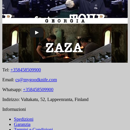
Tel:
+358458509900
Email:
cs@mygoodknife.com
Whatsapp:
+358458509900
Indirizzo: Valtakatu, 52, Lappeenranta, Finland
Informazioni
Spedizioni
Garanzia
Termini e Condizioni