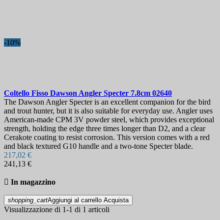
Durezza
Fodero
-10%
Visualizza i prodotti a
1
Coltello Fisso
Dawson Angler Specter 7.8cm
02640
The Dawson Angler Specter is an excellent companion for the bird
and trout hunter, but it is also suitable for everyday use. Angler uses
American-made CPM 3V powder steel, which provides exceptional
strength, holding the edge three times longer than D2, and a clear
Cerakote coating to resist corrosion. This version comes with a red
and black textured G10 handle and a two-tone Specter blade.
217,02 €
241,13 €

In magazzino
shopping_cart
Aggiungi al carrello
Acquista
Visualizzazione di 1-1 di 1 articoli