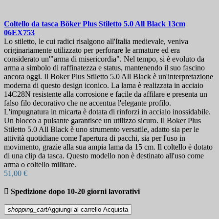
Coltello da tasca
Böker Plus Stiletto 5.0 All Black 13cm
06EX753
Lo stiletto, le cui radici risalgono all'Italia medievale, veniva
originariamente utilizzato per perforare le armature ed era
considerato un'"arma di misericordia". Nel tempo, si è evoluto da
arma a simbolo di raffinatezza e status, mantenendo il suo fascino
ancora oggi. Il Boker Plus Stiletto 5.0 All Black è un'interpretazione
moderna di questo design iconico. La lama è realizzata in acciaio
14C28N resistente alla corrosione e facile da affilare e presenta un
falso filo decorativo che ne accentua l'elegante profilo.
L'impugnatura in micarta è dotata di rinforzi in acciaio inossidabile.
Un blocco a pulsante garantisce un utilizzo sicuro. Il Boker Plus
Stiletto 5.0 All Black è uno strumento versatile, adatto sia per le
attività quotidiane come l'apertura di pacchi, sia per l'uso in
movimento, grazie alla sua ampia lama da 15 cm. Il coltello è dotato
di una clip da tasca. Questo modello non è destinato all'uso come
arma o coltello militare.
51,00 €

Spedizione dopo 10-20 giorni lavorativi
shopping_cart
Aggiungi al carrello
Acquista