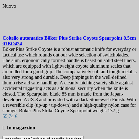
Nuovo
Coltello automatico
Böker Plus Strike Coyote Spearpoint 8.5cm
01BO424
Böker Plus Strike Coyote is a robust automatic knife for everyday or
tactical use which rounds out our wide selection of switchblades.
The slim, ergonomically formed handle is based on solid steel liners,
which are equipped with lightweight coyote aluminum scales that
are milled for a good grip. The comparatively soft and tough metal is
also very strong and durable. Deep jimpings in the well-defined
thumb rise aid safe handling. A cleanly latching safety slide against
accidental triggering acts as additional security when the knife is
closed. The Spearpoint blade 85 mm is made from the Japan-
developed AUS-8 and provided with a dark Stonewash Finish. With
a reversible clip (tip-up / tip-down) and a high-quality nylon case for
storage. Böker Plus Strike Coyote Spearpoint weighs 137 g.
55,74 €

In magazzino