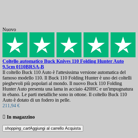
Migliori vendite
93
In saldo!
In saldo!
0
Nuovo
Prezzo
€
€
Produttori
Lunghezza lama, mm
Coltello automatico
Buck Knives 110 Folding Hunter Auto
9.5cm
0110BRSA-B
Il coltello Buck 110 Auto è l'attesissima versione automatica del
Paese
famoso modello 110. Il Buck 110 Folding Hunter è uno dei coltelli
pieghevoli più popolari al mondo. Il nuovo Buck 110 Folding
Acciaio
Hunter Auto presenta una lama in acciaio 420HC e un'impugnatura
in ebano. Le parti metalliche sono in ottone. Il coltello Buck 110
Maniglia
Auto è dotato di un fodero in pelle.
211,94 €
Collezione

In magazzino
Durezza
shopping_cart
Aggiungi al carrello
Acquista
Fodero