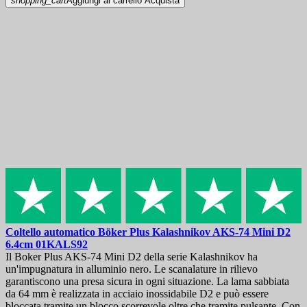
shopping_cart
Aggiungi al carrello
Acquista
Coltello automatico
Böker Plus Kalashnikov AKS-74 Mini D2
6.4cm
01KALS92
Il Boker Plus AKS-74 Mini D2 della serie Kalashnikov ha
un'impugnatura in alluminio nero. Le scanalature in rilievo
garantiscono una presa sicura in ogni situazione. La lama sabbiata
da 64 mm è realizzata in acciaio inossidabile D2 e ​​può essere
bloccata tramite un blocco scorrevole oltre che tramite pulsante. Con