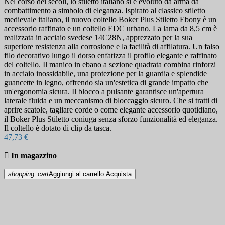
Nel corso dei secoli, lo stiletto italiano si è evoluto da arma da
combattimento a simbolo di eleganza. Ispirato al classico stiletto
medievale italiano, il nuovo coltello Boker Plus Stiletto Ebony è un
accessorio raffinato e un coltello EDC urbano. La lama da 8,5 cm è
realizzata in acciaio svedese 14C28N, apprezzato per la sua
superiore resistenza alla corrosione e la facilità di affilatura. Un falso
filo decorativo lungo il dorso enfatizza il profilo elegante e raffinato
del coltello. Il manico in ebano a sezione quadrata combina rinforzi
in acciaio inossidabile, una protezione per la guardia e splendide
guancette in legno, offrendo sia un'estetica di grande impatto che
un'ergonomia sicura. Il blocco a pulsante garantisce un'apertura
laterale fluida e un meccanismo di bloccaggio sicuro. Che si tratti di
aprire scatole, tagliare corde o come elegante accessorio quotidiano,
il Boker Plus Stiletto coniuga senza sforzo funzionalità ed eleganza.
Il coltello è dotato di clip da tasca.
47,73 €

In magazzino
shopping_cart
Aggiungi al carrello
Acquista