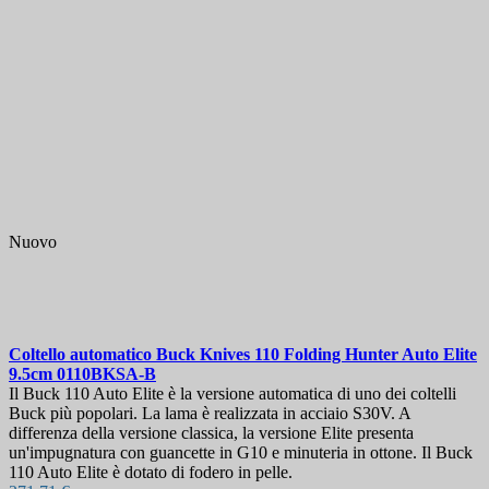
Chiusura
Altri filtri
Meno filtri
Visualizza i prodotti a
104
Nuovo
Coltello automatico
Buck Knives 110 Folding Hunter Auto Elite
9.5cm
0110BKSA-B
Il Buck 110 Auto Elite è la versione automatica di uno dei coltelli
Buck più popolari. La lama è realizzata in acciaio S30V. A
differenza della versione classica, la versione Elite presenta
un'impugnatura con guancette in G10 e minuteria in ottone. Il Buck
110 Auto Elite è dotato di fodero in pelle.