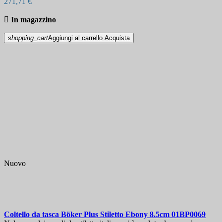
271,71 €

In magazzino
shopping_cart
Aggiungi al carrello
Acquista
Nuovo
Coltello da tasca
Böker Plus Stiletto Ebony 8.5cm
01BP0069