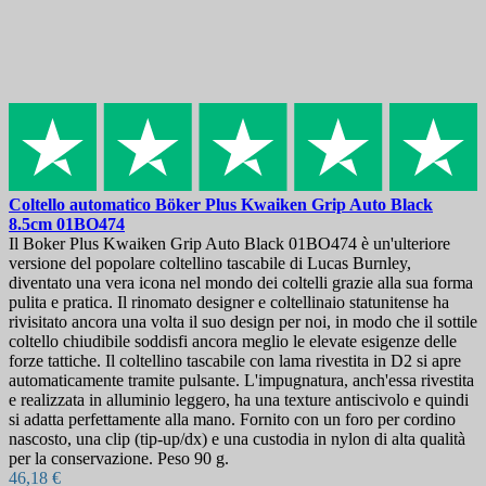
Coltello automatico
Böker Plus Kwaiken Grip Auto Black
8.5cm
01BO474
Il Boker Plus Kwaiken Grip Auto Black 01BO474 è un'ulteriore
versione del popolare coltellino tascabile di Lucas Burnley,
diventato una vera icona nel mondo dei coltelli grazie alla sua forma
pulita e pratica. Il rinomato designer e coltellinaio statunitense ha
rivisitato ancora una volta il suo design per noi, in modo che il sottile
coltello chiudibile soddisfi ancora meglio le elevate esigenze delle
forze tattiche. Il coltellino tascabile con lama rivestita in D2 si apre
automaticamente tramite pulsante. L'impugnatura, anch'essa rivestita
e realizzata in alluminio leggero, ha una texture antiscivolo e quindi
si adatta perfettamente alla mano. Fornito con un foro per cordino
nascosto, una clip (tip-up/dx) e una custodia in nylon di alta qualità
per la conservazione. Peso 90 g.
46,18 €