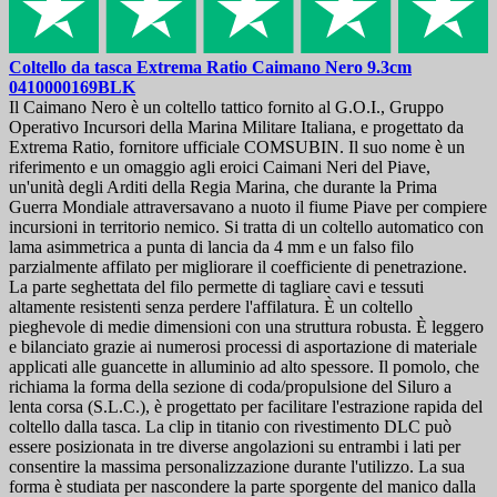
Coltello da tasca
Extrema Ratio Caimano Nero 9.3cm
0410000169BLK
Il Caimano Nero è un coltello tattico fornito al G.O.I., Gruppo
Operativo Incursori della Marina Militare Italiana, e progettato da
Extrema Ratio, fornitore ufficiale COMSUBIN. Il suo nome è un
riferimento e un omaggio agli eroici Caimani Neri del Piave,
un'unità degli Arditi della Regia Marina, che durante la Prima
Guerra Mondiale attraversavano a nuoto il fiume Piave per compiere
incursioni in territorio nemico. Si tratta di un coltello automatico con
lama asimmetrica a punta di lancia da 4 mm e un falso filo
parzialmente affilato per migliorare il coefficiente di penetrazione.
La parte seghettata del filo permette di tagliare cavi e tessuti
altamente resistenti senza perdere l'affilatura. È un coltello
pieghevole di medie dimensioni con una struttura robusta. È leggero
e bilanciato grazie ai numerosi processi di asportazione di materiale
applicati alle guancette in alluminio ad alto spessore. Il pomolo, che
richiama la forma della sezione di coda/propulsione del Siluro a
lenta corsa (S.L.C.), è progettato per facilitare l'estrazione rapida del
coltello dalla tasca. La clip in titanio con rivestimento DLC può
essere posizionata in tre diverse angolazioni su entrambi i lati per
consentire la massima personalizzazione durante l'utilizzo. La sua
forma è studiata per nascondere la parte sporgente del manico dalla