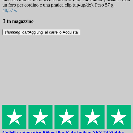
un foro per cordino e una pratica clip (tip-up/dx). Peso 57 g.
48,57 €

In magazzino
shopping_cart
Aggiungi al carrello
Acquista
Coltello automatico
Böker Plus Kalashnikov AKS-74 Stubby