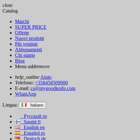
close
Catalog
Marchi
SUPER PRICE
Offerte
Nuovi prodotti
Più venduti
Abbonamenti
Chi siamo
Blog
Menu
add
remove
help_outline
Aiuto
Telefono:
+358458509900
E-mail:
cs@mygoodknife.com
WhatsApp
Lingua:
Italiano
Русский
ru
Suomi
fi
English
en
Español
es
Deutsch
de