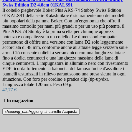
Swiss Edition D2 4.8cm
01KALS91
Il coltello pieghevole Boker Plus AKS-74 Stubby Swiss Edition
01KALS91 della serie Kalashnikov è sicuramente uno dei modelli
più popolari della gamma Boker. Con un'ergonomia che offre il
massimo controllo per mani più grandi o per un uso più potente, il
Plus AKS-74 Stubby è la prima scelta per chiunque apprezzi
potenza e compattezza in un coltello. Le dimensioni compatte
permettono di offrire una versione con lama D2 solo leggermente
accorciata di 48 mm, conforme anche all'attuale legge svizzera sulle
armi. Ciò consente coltelli a serramanico con una lunghezza totale
fino a dodici centimetri e una lunghezza massima della lama di
cinque centimetri. L'impugnatura in alluminio nero con rivestimento
EDP ricorda fortemente la baionetta del famoso fucile d'assalto e i
pannelli testurizzati in rilievo garantiscono una presa sicura in ogni
situazione. Con foro per cordino e pratica clip (tip-up/dx).
Lunghezza totale 120 mm. Peso 69 g.
47,77 €

In magazzino
shopping_cart
Aggiungi al carrello
Acquista