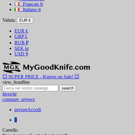
Français
fr
Italiano
it
Valuta:
EUR €
EUR
€
GBP
£
RUB
₽
SEK
kr
USD
$
💥 SUPER PRICE - Knives on Sale! 💥
view_headline
search
favorite
compare_arrows
person
Accedi
0
Carrello