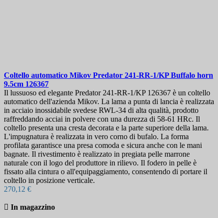
Coltello automatico
Mikov Predator 241-RR-1/KP Buffalo horn
9.5cm
126367
Il lussuoso ed elegante Predator 241-RR-1/KP 126367 è un coltello
automatico dell'azienda Mikov. La lama a punta di lancia è realizzata
in acciaio inossidabile svedese RWL-34 di alta qualità, prodotto
raffreddando acciai in polvere con una durezza di 58-61 HRc. Il
coltello presenta una cresta decorata e la parte superiore della lama.
L'impugnatura è realizzata in vero corno di bufalo. La forma
profilata garantisce una presa comoda e sicura anche con le mani
bagnate. Il rivestimento è realizzato in pregiata pelle marrone
naturale con il logo del produttore in rilievo. Il fodero in pelle è
fissato alla cintura o all'equipaggiamento, consentendo di portare il
coltello in posizione verticale.
270,12 €

In magazzino