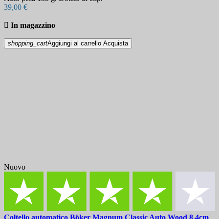
39,00 €

In magazzino
shopping_cart
Aggiungi al carrello
Acquista
Nuovo
Coltello automatico
Böker Magnum Classic Auto Wood 8.4cm