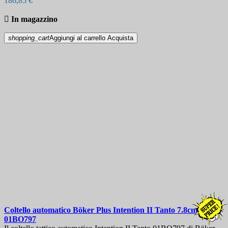
186,85 €

In magazzino
shopping_cart
Aggiungi al carrello
Acquista
Coltello automatico
Böker Plus Intention II Tanto 7.8cm
01BO797