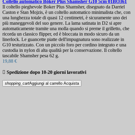
Coltello automatico
Böker Plus Shamsher G10 5cm
01BO361
Il coltello pieghevole Boker Plus Shamsher, disegnato da Darriel
Caston e Stan Mojzis, è un coltello automatico minimalista che, con
una lunghezza totale di quasi 12 centimetri, è sicuramente uno dei
più maneggevoli del suo genere. La lama satinata in D2 si apre
automaticamente tramite una molla quando si preme il grilletto, che
ricorda un classico flipper, ed è bloccata in modo sicuro da un
linerlock. Le guancette piatte dell'impugnatura sono realizzate in
G10 testurizzato. Con un piccolo foro per cordino integrato e una
custodia in nylon di alta qualità per la conservazione. Il coltello
tascabile Shamsher pesa 62 g.
19,88 €

Spedizione dopo 10-20 giorni lavorativi
shopping_cart
Aggiungi al carrello
Acquista