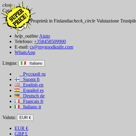
close
Catalog
check_circle
Proprietà in Finlandia
check_circle
Valutazione Trustpilot
help_outline
Aiuto
Telefono:
+358458509900
E-mail:
cs@mygoodknife.com
WhatsApp
Lingua:
Italiano
Русский
ru
Suomi
fi
English
en
Español
es
Deutsch
de
Français
fr
Italiano
it
Valuta:
EUR €
EUR
€
GBP
£