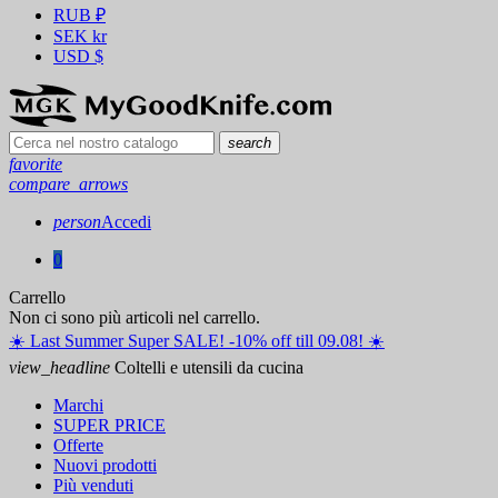
RUB
₽
SEK
kr
USD
$
search
favorite
compare_arrows
person
Accedi
0
Carrello
Non ci sono più articoli nel carrello.
☀️ ️Last Summer Super SALE! -10% off till 09.08! ☀️
view_headline
Coltelli e utensili da cucina
Marchi
SUPER PRICE
Offerte
Nuovi prodotti
Più venduti