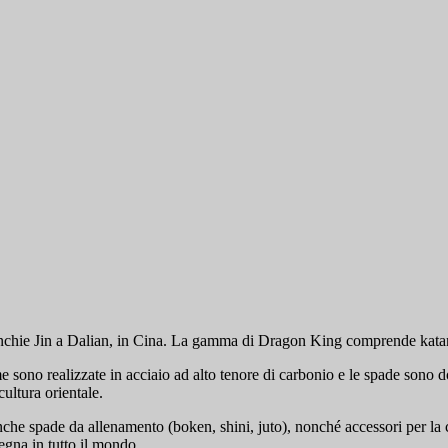
nchie Jin a Dalian, in Cina. La gamma di Dragon King comprende katane,
ono realizzate in acciaio ad alto tenore di carbonio e le spade sono dotat
cultura orientale.
nche spade da allenamento (boken, shini, juto), nonché accessori per l
egna in tutto il mondo.