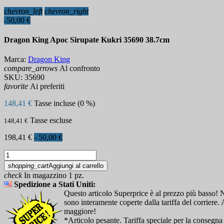
chevron_left
chevron_right
-50,00 €
Dragon King Apoc Sirupate Kukri 35690 38.7cm
Marca:
Dragon King
compare_arrows
Al confronto
SKU:
35690
favorite
Ai preferiti
148,41 €
Tasse incluse (0 %)
Tasse escluse
148,41 €
198,41 €
- 50,00 €
shopping_cart
Aggiungi al carrello
check
In magazzino 1 pz.
Spedizione a Stati Uniti:
Questo articolo Superprice è al prezzo più basso! N
sono interamente coperte dalla tariffa del corriere
maggiore!
*Articolo pesante. Tariffa speciale per la consegna