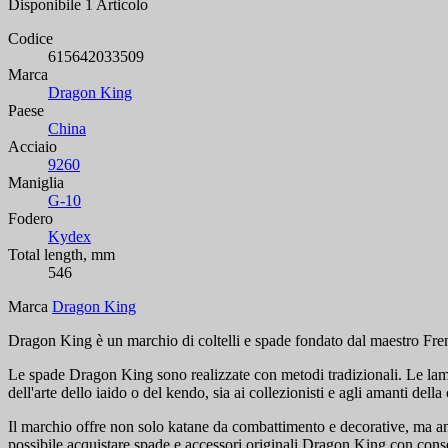
Disponibile
1 Articolo
Codice
615642033509
Marca
Dragon King
Paese
China
Acciaio
9260
Maniglia
G-10
Fodero
Kydex
Total length, mm
546
Marca
Dragon King
Dragon King è un marchio di coltelli e spade fondato dal maestro Fre
Le spade Dragon King sono realizzate con metodi tradizionali. Le lame s
dell'arte dello iaido o del kendo, sia ai collezionisti e agli amanti della 
Il marchio offre non solo katane da combattimento e decorative, ma a
possibile acquistare spade e accessori originali Dragon King con cons