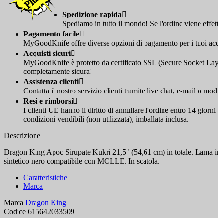
Spedizione rapida

Spediamo in tutto il mondo! Se l'ordine viene effet
Pagamento facile

MyGoodKnife offre diverse opzioni di pagamento per i tuoi acqui
Acquisti sicuri

MyGoodKnife è protetto da certificato SSL (Secure Socket Layer
completamente sicura!
Assistenza clienti

Contatta il nostro servizio clienti tramite live chat, e-mail o mod
Resi e rimborsi

I clienti UE hanno il diritto di annullare l'ordine entro 14 giorn
condizioni vendibili (non utilizzata), imballata inclusa.
Descrizione
Dragon King Apoc Sirupate Kukri 21,5" (54,61 cm) in totale. Lama in 
sintetico nero compatibile con MOLLE. In scatola.
Caratteristiche
Marca
Marca
Dragon King
Codice
615642033509