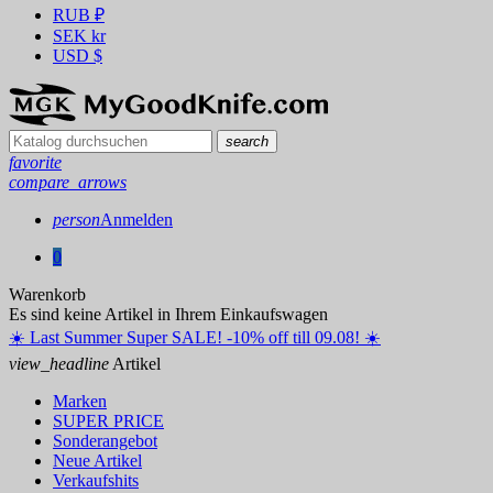
RUB
₽
SEK
kr
USD
$
search
favorite
compare_arrows
person
Anmelden
0
Warenkorb
Es sind keine Artikel in Ihrem Einkaufswagen
☀️ ️Last Summer Super SALE! -10% off till 09.08! ☀️
view_headline
Artikel
Marken
SUPER PRICE
Sonderangebot
Neue Artikel
Verkaufshits