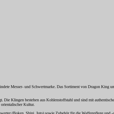
gründete Messer- und Schwertmarke. Das Sortiment von Dragon King um
. Die Klingen bestehen aus Kohlenstoffstahl und sind mit authentisch
orientalischer Kultur.
werter (Boken, Shini, Juto) sowie Zubehör für die Waffenpflege un