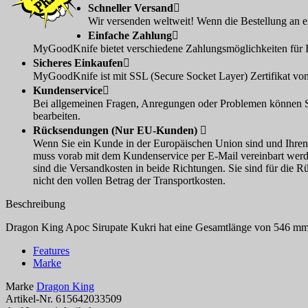
Schneller Versand

Wir versenden weltweit! Wenn die Bestellung an e
Einfache Zahlung

MyGoodKnife bietet verschiedene Zahlungsmöglichkeiten für I
Sicheres Einkaufen

MyGoodKnife ist mit SSL (Secure Socket Layer) Zertifikat von
Kundenservice

Bei allgemeinen Fragen, Anregungen oder Problemen können Sie
bearbeiten.
Rücksendungen (Nur EU-Kunden)

Wenn Sie ein Kunde in der Europäischen Union sind und Ihre
muss vorab mit dem Kundenservice per E-Mail vereinbart werde
sind die Versandkosten in beide Richtungen. Sie sind für die R
nicht den vollen Betrag der Transportkosten.
Beschreibung
Dragon King Apoc Sirupate Kukri hat eine Gesamtlänge von 546 mm. 
Features
Marke
Marke
Dragon King
Artikel-Nr.
615642033509