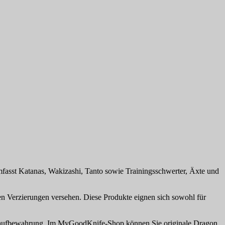
fasst Katanas, Wakizashi, Tanto sowie Trainingsschwerter, Äxte und
en Verzierungen versehen. Diese Produkte eignen sich sowohl für
d -aufbewahrung. Im MyGoodKnife-Shop können Sie originale Dragon