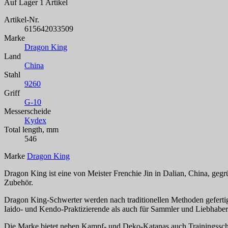
Auf Lager
1 Artikel
Artikel-Nr.
615642033509
Marke
Dragon King
Land
China
Stahl
9260
Griff
G-10
Messerscheide
Kydex
Total length, mm
546
Marke
Dragon King
Dragon King ist eine von Meister Frenchie Jin in Dalian, China, ge
Zubehör.
Dragon King-Schwerter werden nach traditionellen Methoden gefertigt
Iaido- und Kendo-Praktizierende als auch für Sammler und Liebhaber 
Die Marke bietet neben Kampf- und Deko-Katanas auch Trainingssch