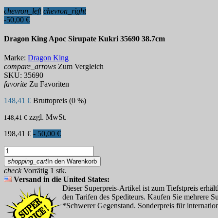
chevron_left
chevron_right
-50,00 €
Dragon King Apoc Sirupate Kukri 35690 38.7cm
Marke:
Dragon King
compare_arrows
Zum Vergleich
SKU:
35690
favorite
Zu Favoriten
148,41 €
Bruttopreis (0 %)
zzgl. MwSt.
148,41 €
198,41 €
- 50,00 €
shopping_cart
In den Warenkorb
check
Vorrätig 1 stk.
Versand in die United States:
Dieser Superpreis-Artikel ist zum Tiefstpreis erhäl
den Tarifen des Spediteurs. Kaufen Sie mehrere Su
*Schwerer Gegenstand. Sonderpreis für internation