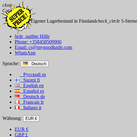
close
Catalog
check_circle
Eigener Lagerbestand in Finnland
check_circle
5-Sterne
help_outline
Hilfe
Phone: +358458509900
Email:
cs@mygoodknife.com
WhatsApp
Sprache:
Deutsch
Русский
ru
Suomi
fi
English
en
Español
es
Deutsch
de
Français
fr
Italiano
it
Währung:
EUR €
EUR
€
GBP
£