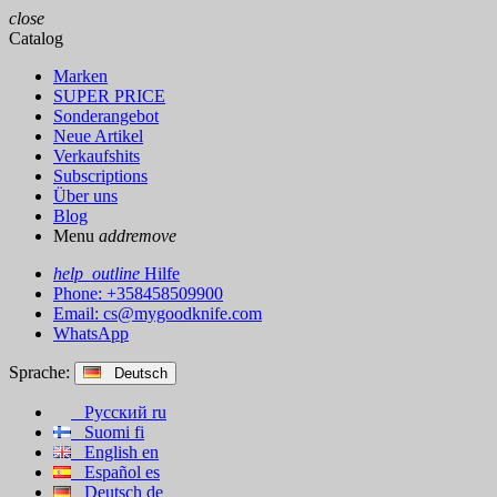
close
Catalog
Marken
SUPER PRICE
Sonderangebot
Neue Artikel
Verkaufshits
Subscriptions
Über uns
Blog
Menu
add
remove
help_outline
Hilfe
Phone: +358458509900
Email:
cs@mygoodknife.com
WhatsApp
Sprache:
Deutsch
Русский
ru
Suomi
fi
English
en
Español
es
Deutsch
de