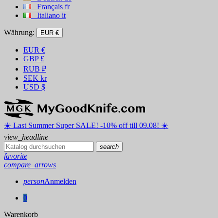
Français
fr
Italiano
it
Währung:
EUR €
EUR
€
GBP
£
RUB
₽
SEK
kr
USD
$
☀️ ️Last Summer Super SALE! -10% off till 09.08! ☀️
view_headline
search
favorite
compare_arrows
person
Anmelden
0
Warenkorb