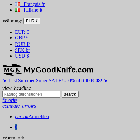
Français
fr
Italiano
it
Währung:
EUR €
EUR
€
GBP
£
RUB
₽
SEK
kr
USD
$
☀️ ️Last Summer Super SALE! -10% off till 09.08! ☀️
view_headline
search
favorite
compare_arrows
person
Anmelden
0
Warenkorb