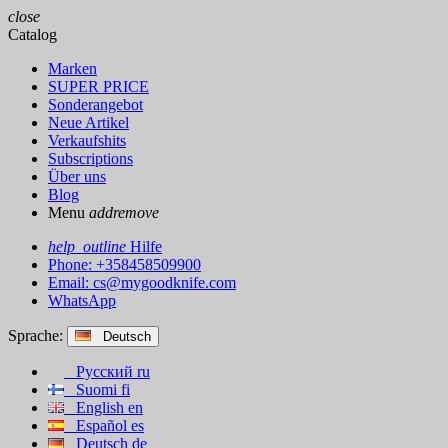
close
Catalog
Marken
SUPER PRICE
Sonderangebot
Neue Artikel
Verkaufshits
Subscriptions
Über uns
Blog
Menu
add
remove
help_outline
Hilfe
Phone: +358458509900
Email:
cs@mygoodknife.com
WhatsApp
Sprache:
Deutsch
Русский
ru
Suomi
fi
English
en
Español
es
Deutsch
de