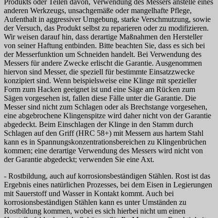
Produkts oder Teilen davon, Verwendung des Messers anstelle eines
anderen Werkzeugs, unsachgemäße oder mangelhafte Pflege,
Aufenthalt in aggressiver Umgebung, starke Verschmutzung, sowie
der Versuch, das Produkt selbst zu reparieren oder zu modifizieren.
Wir weisen darauf hin, dass derartige Maßnahmen den Hersteller
von seiner Haftung entbinden. Bitte beachten Sie, dass es sich bei
der Messerfunktion um Schneiden handelt. Bei Verwendung des
Messers für andere Zwecke erlischt die Garantie. Ausgenommen
hiervon sind Messer, die speziell für bestimmte Einsatzzwecke
konzipiert sind. Wenn beispielsweise eine Klinge mit spezieller
Form zum Hacken geeignet ist und eine Säge am Rücken zum
Sägen vorgesehen ist, fallen diese Fälle unter die Garantie. Die
Messer sind nicht zum Schlagen oder als Brechstange vorgesehen,
eine abgebrochene Klingenspitze wird daher nicht von der Garantie
abgedeckt. Beim Einschlagen der Klinge in den Stamm durch
Schlagen auf den Griff (HRC 58+) mit Messern aus hartem Stahl
kann es in Spannungskonzentrationsbereichen zu Klingenbrüchen
kommen; eine derartige Verwendung des Messers wird nicht von
der Garantie abgedeckt; verwenden Sie eine Axt.
- Rostbildung, auch auf korrosionsbeständigen Stählen. Rost ist das
Ergebnis eines natürlichen Prozesses, bei dem Eisen in Legierungen
mit Sauerstoff und Wasser in Kontakt kommt. Auch bei
korrosionsbeständigen Stählen kann es unter Umständen zu
Rostbildung kommen, wobei es sich hierbei nicht um einen