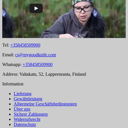
Tel:
+358458509900
Email:
cs@mygoodknife.com
Whatsapp:
+358458509900
Address: Valtakatu, 52, Lappeenranta, Finland
Information
Lieferung
Gewährleistung
Allgemeine Geschäftsbedingungen
Über uns
Sichere Zahlungen
Widerrufsrecht
Datenschutz