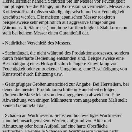
Herstellerfehler handelt. Schützen Sie Ihr Messer vor Feuchtigkeit
und pflegen Sie die Klinge, um Korrosion zu vermeiden. Messer aus
Kohlenstoffstahl müssen ständig abgewischt und vor Feuchtigkeit
geschützt werden. Die meisten japanischen Messer reagieren
beispielsweise sehr empfindlich auf aggressive Umgebungen
(Zitronensaft, Säure etc.) und hohe Luftfeuchtigkeit. Stahlkorrosion
stellt bei keinem Messer einen Garantiefall dar.
- Natürlicher Verschleiß des Messers.
- Sachmängel, die nicht während des Produktionsprozesses, sondern
durch fehlerhafte Bedienung entstanden sind. Beispielsweise eine
Beschädigung eines Holzgriffs durch längere Einwirkung von
Feuchtigkeit oder zu trockener Umgebung, eine Beschädigung von
Kunststoff durch Erhitzung usw.
- Geringfügiger Größenunterschied zur Angabe. Bei Herstellern, bei
denen die meisten Produktionsschritte in Handarbeit erfolgen,
können die Maße leicht von den angegebenen abweichen. Eine
Abweichung von einigen Millimetern vom angegebenen Maß stellt
keinen Garantiefall dar.
- Schäden an Wurfmessern. Selbst ein hochwertiges Wurfmesser
kann bei unsachgemäßem Werfen, aufgrund von Alter und
Abnutzung oder beim Aufprall auf eine harte Oberfläche
zerbrechen. Eventuelle Schäden an Wurfmessern werden nicht