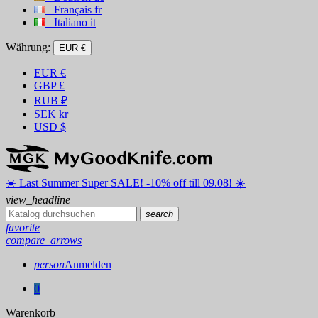
Français
fr
Italiano
it
Währung:
EUR €
EUR
€
GBP
£
RUB
₽
SEK
kr
USD
$
☀️ ️Last Summer Super SALE! -10% off till 09.08! ☀️
view_headline
search
favorite
compare_arrows
person
Anmelden
0
Warenkorb