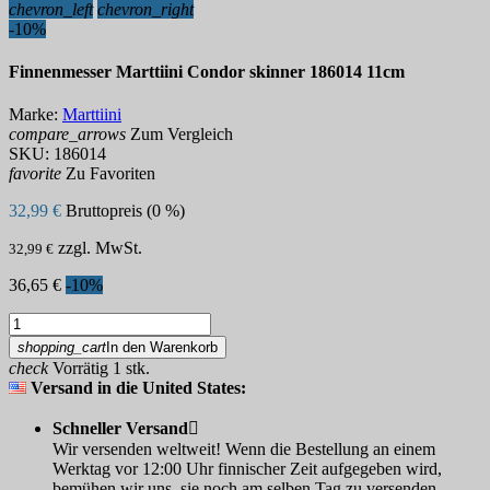
chevron_left
chevron_right
-10%
Finnenmesser Marttiini Condor skinner 186014 11cm
Marke:
Marttiini
compare_arrows
Zum Vergleich
SKU:
186014
favorite
Zu Favoriten
32,99 €
Bruttopreis (0 %)
zzgl. MwSt.
32,99 €
36,65 €
-10%
shopping_cart
In den Warenkorb
check
Vorrätig 1 stk.
Versand in die United States:
Schneller Versand

Wir versenden weltweit! Wenn die Bestellung an einem
Werktag vor 12:00 Uhr finnischer Zeit aufgegeben wird,
bemühen wir uns, sie noch am selben Tag zu versenden.