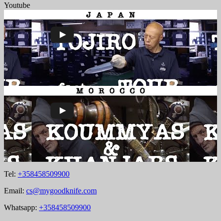
Youtube
Tel:
+358458509900
Email:
cs@mygoodknife.com
Whatsapp:
+358458509900