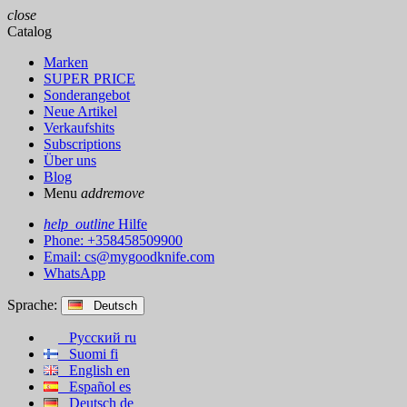
close
Catalog
Marken
SUPER PRICE
Sonderangebot
Neue Artikel
Verkaufshits
Subscriptions
Über uns
Blog
Menu
add
remove
help_outline
Hilfe
Phone: +358458509900
Email:
cs@mygoodknife.com
WhatsApp
Sprache:
Deutsch
Русский
ru
Suomi
fi
English
en
Español
es
Deutsch
de