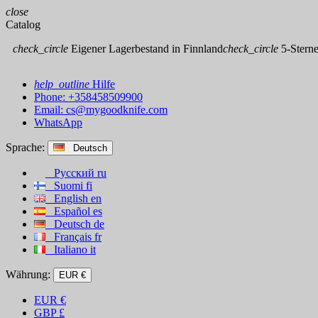
close
Catalog
check_circle
Eigener Lagerbestand in Finnland
check_circle
5-Sterne
help_outline
Hilfe
Phone: +358458509900
Email:
cs@mygoodknife.com
WhatsApp
Sprache:
Deutsch
Русский
ru
Suomi
fi
English
en
Español
es
Deutsch
de
Français
fr
Italiano
it
Währung:
EUR €
EUR
€
GBP
£