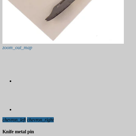
zoom_out_map
chevron_left
chevron_right
Knife metal pin