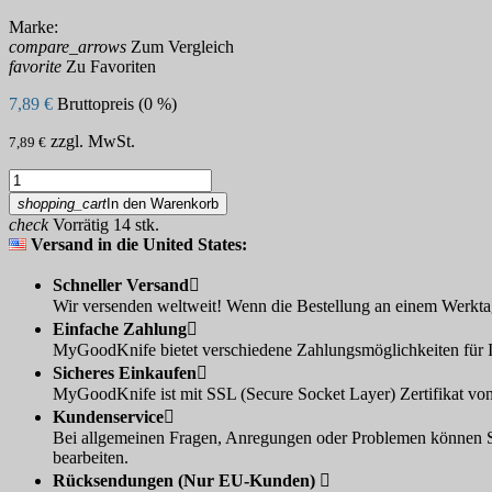
Marke:
compare_arrows
Zum Vergleich
favorite
Zu Favoriten
7,89 €
Bruttopreis (0 %)
zzgl. MwSt.
7,89 €
shopping_cart
In den Warenkorb
check
Vorrätig 14 stk.
Versand in die United States:
Schneller Versand

Wir versenden weltweit! Wenn die Bestellung an einem Werktag
Einfache Zahlung

MyGoodKnife bietet verschiedene Zahlungsmöglichkeiten für I
Sicheres Einkaufen

MyGoodKnife ist mit SSL (Secure Socket Layer) Zertifikat von
Kundenservice

Bei allgemeinen Fragen, Anregungen oder Problemen können Sie
bearbeiten.
Rücksendungen (Nur EU-Kunden)
