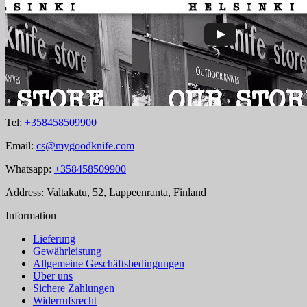
Tel:
+358458509900
Email:
cs@mygoodknife.com
Whatsapp:
+358458509900
Address: Valtakatu, 52, Lappeenranta, Finland
Information
Lieferung
Gewährleistung
Allgemeine Geschäftsbedingungen
Über uns
Sichere Zahlungen
Widerrufsrecht