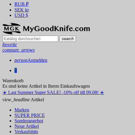
RUB
₽
SEK
kr
USD
$
search
favorite
compare_arrows
person
Anmelden
0
Warenkorb
Es sind keine Artikel in Ihrem Einkaufswagen
☀️ ️Last Summer Super SALE! -10% off till 09.08! ☀️
view_headline
Artikel
Marken
SUPER PRICE
Sonderangebot
Neue Artikel
Verkaufshits