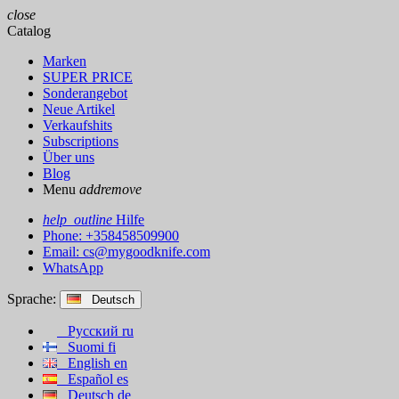
close
Catalog
Marken
SUPER PRICE
Sonderangebot
Neue Artikel
Verkaufshits
Subscriptions
Über uns
Blog
Menu
add
remove
help_outline
Hilfe
Phone: +358458509900
Email:
cs@mygoodknife.com
WhatsApp
Sprache:
Deutsch
Русский
ru
Suomi
fi
English
en
Español
es
Deutsch
de