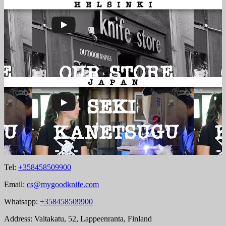
Tel:
+358458509900
Email:
cs@mygoodknife.com
Whatsapp:
+358458509900
Address: Valtakatu, 52, Lappeenranta, Finland