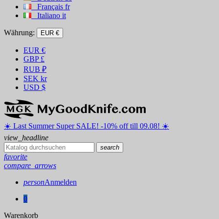
Français
fr
Italiano
it
Währung:
EUR €
EUR
€
GBP
£
RUB
₽
SEK
kr
USD
$
☀️ ️Last Summer Super SALE! -10% off till 09.08! ☀️
view_headline
search
favorite
compare_arrows
person
Anmelden
0
Warenkorb