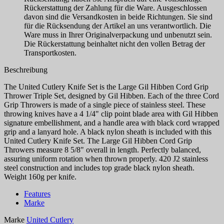
Rückerstattung der Zahlung für die Ware. Ausgeschlossen
davon sind die Versandkosten in beide Richtungen. Sie sind
für die Rücksendung der Artikel an uns verantwortlich. Die
Ware muss in Ihrer Originalverpackung und unbenutzt sein.
Die Rückerstattung beinhaltet nicht den vollen Betrag der
Transportkosten.
Beschreibung
The United Cutlery Knife Set is the Large Gil Hibben Cord Grip
Thrower Triple Set, designed by Gil Hibben. Each of the three Cord
Grip Throwers is made of a single piece of stainless steel. These
throwing knives have a 4 1/4" clip point blade area with Gil Hibben
signature embellishment, and a handle area with black cord wrapped
grip and a lanyard hole. A black nylon sheath is included with this
United Cutlery Knife Set. The Large Gil Hibben Cord Grip
Throwers measure 8 5/8" overall in length. Perfectly balanced,
assuring uniform rotation when thrown properly. 420 J2 stainless
steel construction and includes top grade black nylon sheath.
Weight 160g per knife.
Features
Marke
Marke
United Cutlery