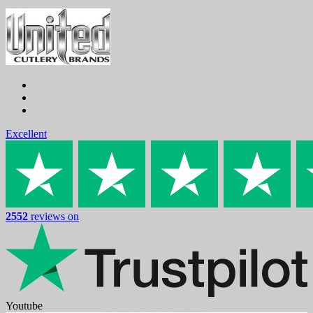
Excellent
2552
reviews on
Youtube