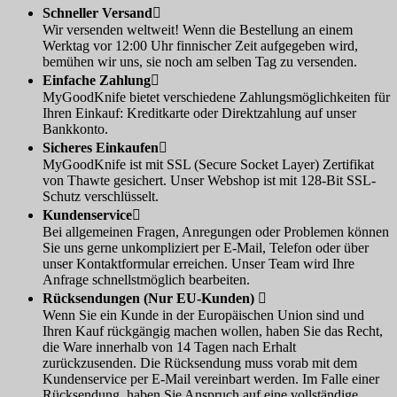
Schneller Versand

Wir versenden weltweit! Wenn die Bestellung an einem
Werktag vor 12:00 Uhr finnischer Zeit aufgegeben wird,
bemühen wir uns, sie noch am selben Tag zu versenden.
Einfache Zahlung

MyGoodKnife bietet verschiedene Zahlungsmöglichkeiten für
Ihren Einkauf: Kreditkarte oder Direktzahlung auf unser
Bankkonto.
Sicheres Einkaufen

MyGoodKnife ist mit SSL (Secure Socket Layer) Zertifikat
von Thawte gesichert. Unser Webshop ist mit 128-Bit SSL-
Schutz verschlüsselt.
Kundenservice

Bei allgemeinen Fragen, Anregungen oder Problemen können
Sie uns gerne unkompliziert per E-Mail, Telefon oder über
unser Kontaktformular erreichen. Unser Team wird Ihre
Anfrage schnellstmöglich bearbeiten.
Rücksendungen (Nur EU-Kunden)

Wenn Sie ein Kunde in der Europäischen Union sind und
Ihren Kauf rückgängig machen wollen, haben Sie das Recht,
die Ware innerhalb von 14 Tagen nach Erhalt
zurückzusenden. Die Rücksendung muss vorab mit dem
Kundenservice per E-Mail vereinbart werden. Im Falle einer
Rücksendung, haben Sie Anspruch auf eine vollständige