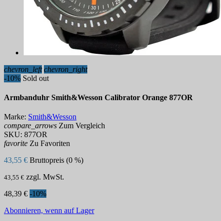
chevron_left
chevron_right
-10%
Sold out
Armbanduhr Smith&Wesson Calibrator Orange 877OR
Marke:
Smith&Wesson
compare_arrows
Zum Vergleich
SKU:
877OR
favorite
Zu Favoriten
43,55 €
Bruttopreis (0 %)
zzgl. MwSt.
43,55 €
48,39 €
-10%
Abonnieren, wenn auf Lager