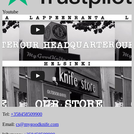
Youtube
Tel:
+358458509900
Email:
cs@mygoodknife.com