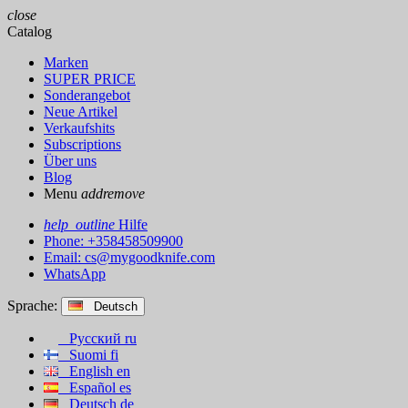
close
Catalog
Marken
SUPER PRICE
Sonderangebot
Neue Artikel
Verkaufshits
Subscriptions
Über uns
Blog
Menu
add
remove
help_outline
Hilfe
Phone: +358458509900
Email:
cs@mygoodknife.com
WhatsApp
Sprache:
Deutsch
Русский
ru
Suomi
fi
English
en
Español
es
Deutsch
de