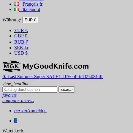
Français
fr
Italiano
it
Währung:
EUR €
EUR
€
GBP
£
RUB
₽
SEK
kr
USD
$
☀️ ️Last Summer Super SALE! -10% off till 09.08! ☀️
view_headline
search
favorite
compare_arrows
person
Anmelden
0
Warenkorb