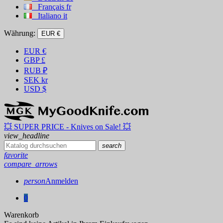
Français
fr
Italiano
it
Währung:
EUR €
EUR
€
GBP
£
RUB
₽
SEK
kr
USD
$
💥 SUPER PRICE - Knives on Sale! 💥
view_headline
search
favorite
compare_arrows
person
Anmelden
0
Warenkorb