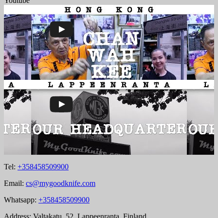
Youtube
Tel:
+358458509900
Email:
cs@mygoodknife.com
Whatsapp:
+358458509900
Address: Valtakatu, 52, Lappeenranta, Finland