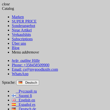
close
Catalog
Marken
SUPER PRICE
Sonderangebot
Neue Artikel
Verkaufshits
Subscriptions
Über uns
Blog
Menu
add
remove
help_outline
Hilfe
Phone: +358458509900
Email:
cs@mygoodknife.com
WhatsApp
Sprache:
Deutsch
Русский
ru
Suomi
fi
English
en
Español
es
Deutsch
de