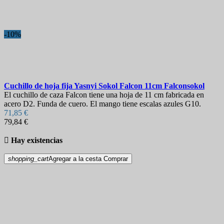
Longitud de la hoja
Dureza
-10%
Vaina
View products
2
Cuchillo de hoja fija
Yasnyi Sokol Falcon 11cm
Falconsokol
El cuchillo de caza Falcon tiene una hoja de 11 cm fabricada en
acero D2. Funda de cuero. El mango tiene escalas azules G10.
71,85 €
79,84 €

Hay existencias
shopping_cart
Agregar a la cesta
Comprar