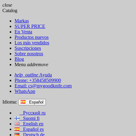
close
Catalog
Markas
SUPER PRICE
En Venta
Productos nuevos
Los más vendidos
Suscripciones
Sobre nosotros
Blog
Menu
add
remove
help_outline
Ayuda
Phone: +358458509900
Email:
cs@mygoodknife.com
WhatsApp
Idioma:
Español
Русский
ru
Suomi
fi
English
en
Español
es
Deutsch
de