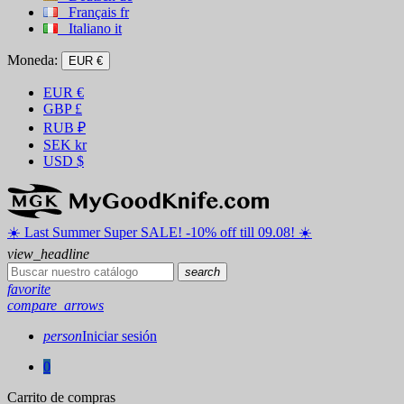
Français
fr
Italiano
it
Moneda:
EUR €
EUR
€
GBP
£
RUB
₽
SEK
kr
USD
$
☀️ ️Last Summer Super SALE! -10% off till 09.08! ☀️
view_headline
search
favorite
compare_arrows
person
Iniciar sesión
0
Carrito de compras