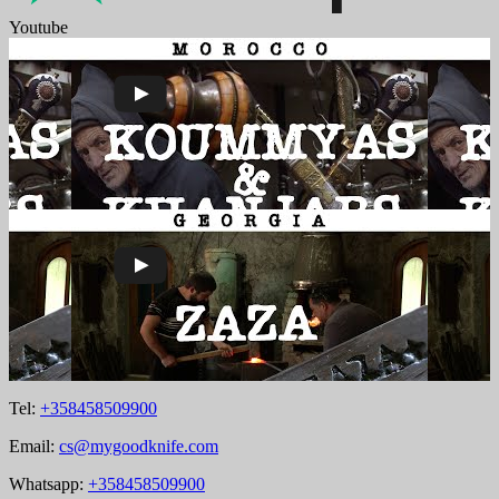
Youtube
Tel:
+358458509900
Email:
cs@mygoodknife.com
Whatsapp:
+358458509900