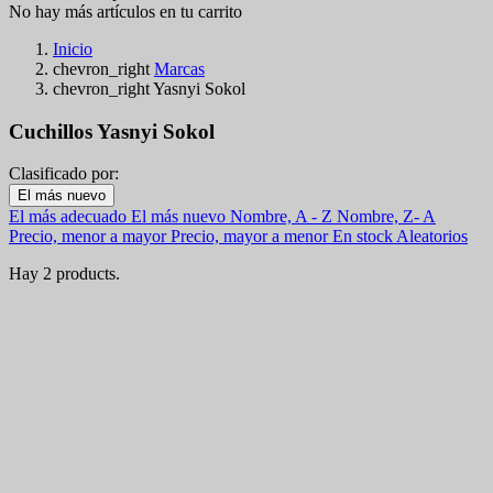
No hay más artículos en tu carrito
Inicio
chevron_right
Marcas
chevron_right
Yasnyi Sokol
Cuchillos Yasnyi Sokol
Clasificado por:
Filters:
El más nuevo
Clear
El más adecuado
El más nuevo
Nombre, A - Z
Nombre, Z- A
En stock
Precio, menor a mayor
Precio, mayor a menor
En stock
Aleatorios
En stock
2
Hay 2 products.
Categorías
Precio
€
€
Pais
Acero
Mango