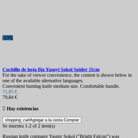
-10%
Cuchillo de hoja fija
Yasnyi Sokol Spider 11cm
For the sake of viewer convenience, the content is shown below in
one of the available alternative languages.
Сonvenient hunting knife medium size. Comfortable handle.
71,85 €
79,84 €

Hay existencias
shopping_cart
Agregar a la cesta
Comprar
Se muestra 1-2 of 2 item(s)
Russian knife company Yasniy Sokol ("Bright Falcon") was