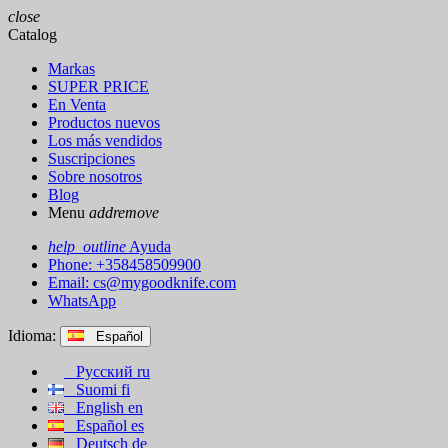
close
Catalog
Markas
SUPER PRICE
En Venta
Productos nuevos
Los más vendidos
Suscripciones
Sobre nosotros
Blog
Menu
add
remove
help_outline
Ayuda
Phone: +358458509900
Email:
cs@mygoodknife.com
WhatsApp
Idioma:
Español
Русский
ru
Suomi
fi
English
en
Español
es
Deutsch
de