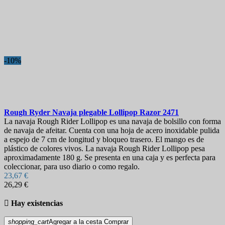
Más vendidos
Más vendidos
23
On sale!
-10%
On sale!
0
Precio
€
€
Marcas
Rough Ryder Navaja plegable Lollipop Razor
2471
Longitud de la hoja
La navaja Rough Rider Lollipop es una navaja de bolsillo con forma
de navaja de afeitar. Cuenta con una hoja de acero inoxidable pulida
a espejo de 7 cm de longitud y bloqueo trasero. El mango es de
Pais
plástico de colores vivos. La navaja Rough Rider Lollipop pesa
aproximadamente 180 g. Se presenta en una caja y es perfecta para
Acero
coleccionar, para uso diario o como regalo.
23,67 €
Mango
26,29 €
Dureza

Hay existencias
Bloqueo
shopping_cart
Agregar a la cesta
Comprar