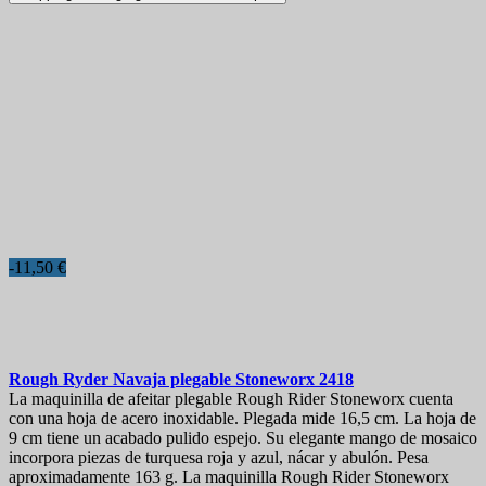
More filters
Less filters
View products
32
-11,50 €
Rough Ryder Navaja plegable Stoneworx
2418
La maquinilla de afeitar plegable Rough Rider Stoneworx cuenta
con una hoja de acero inoxidable. Plegada mide 16,5 cm. La hoja de
9 cm tiene un acabado pulido espejo. Su elegante mango de mosaico
incorpora piezas de turquesa roja y azul, nácar y abulón. Pesa
aproximadamente 163 g. La maquinilla Rough Rider Stoneworx