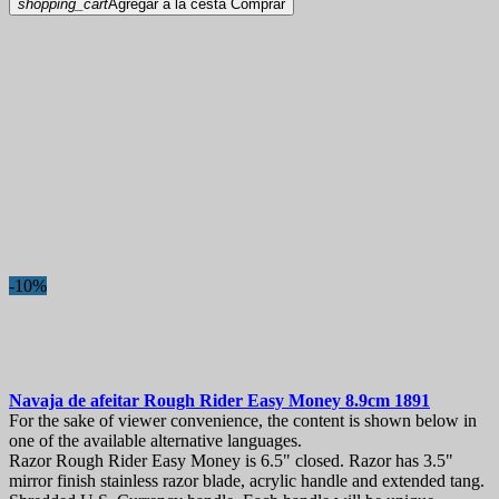
shopping_cart
Agregar a la cesta
Comprar
-10%
Navaja de afeitar
Rough Rider Easy Money 8.9cm
1891
For the sake of viewer convenience, the content is shown below in
one of the available alternative languages.
Razor Rough Rider Easy Money is 6.5" closed. Razor has 3.5"
mirror finish stainless razor blade, acrylic handle and extended tang.