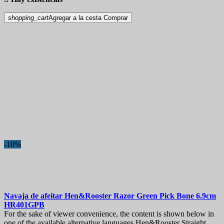
shopping_cart
Agregar a la cesta
Comprar
-10%
Navaja de afeitar
Hen&Rooster Razor Green Pick Bone 6.9cm
HR401GPB
For the sake of viewer convenience, the content is shown below in
one of the available alternative languages.Hen&Rooster Straight