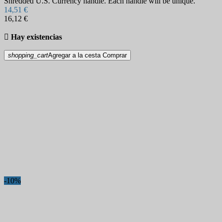
Shredded U.S. Currency handle. Each handle will be unique.
14,51 €
16,12 €

Hay existencias
shopping_cart
Agregar a la cesta
Comprar
-10%