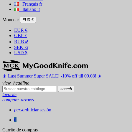
Français
fr
Italiano
it
Moneda:
EUR €
EUR
€
GBP
£
RUB
₽
SEK
kr
USD
$
☀️ ️Last Summer Super SALE! -10% off till 09.08! ☀️
view_headline
search
favorite
compare_arrows
person
Iniciar sesión
0
Carrito de compras