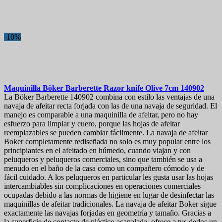
-10%
Maquinilla
Böker Barberette Razor knife Olive 7cm
140902
La Böker Barberette 140902 combina con estilo las ventajas de una
navaja de afeitar recta forjada con las de una navaja de seguridad. El
manejo es comparable a una maquinilla de afeitar, pero no hay
esfuerzo para limpiar y cuero, porque las hojas de afeitar
reemplazables se pueden cambiar fácilmente. La navaja de afeitar
Boker completamente rediseñada no solo es muy popular entre los
principiantes en el afeitado en húmedo, cuando viajan y con
peluqueros y peluqueros comerciales, sino que también se usa a
menudo en el baño de la casa como un compañero cómodo y de
fácil cuidado. A los peluqueros en particular les gusta usar las hojas
intercambiables sin complicaciones en operaciones comerciales
ocupadas debido a las normas de higiene en lugar de desinfectar las
maquinillas de afeitar tradicionales. La navaja de afeitar Boker sigue
exactamente las navajas forjadas en geometría y tamaño. Gracias a
la superficie de contacto de plástico acanalada, ofrece a tus dedos un