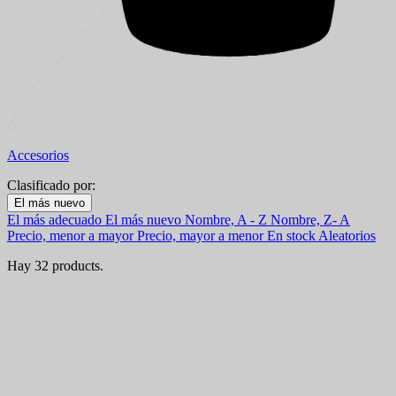
Accesorios
Clasificado por:
Filters:
El más nuevo
Clear
El más adecuado
El más nuevo
Nombre, A - Z
Nombre, Z- A
En stock
Precio, menor a mayor
Precio, mayor a menor
En stock
Aleatorios
En stock
21
Hay 32 products.
Online only
Online only
0
Nuevos productos
Nuevos productos
0