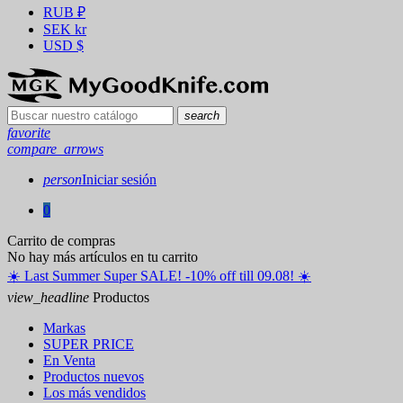
RUB
₽
SEK
kr
USD
$
search
favorite
compare_arrows
person
Iniciar sesión
0
Carrito de compras
No hay más artículos en tu carrito
☀️ ️Last Summer Super SALE! -10% off till 09.08! ☀️
view_headline
Productos
Markas
SUPER PRICE
En Venta
Productos nuevos
Los más vendidos