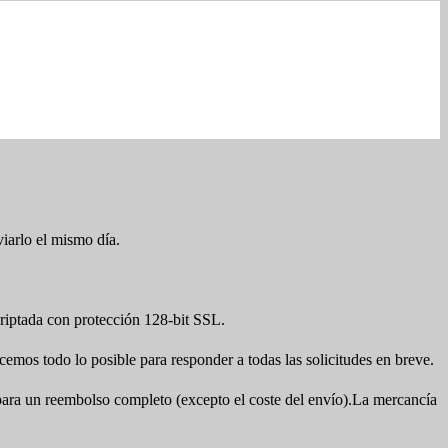
viarlo el mismo día.
iptada con protección 128-bit SSL.
cemos todo lo posible para responder a todas las solicitudes en breve.
a para un reembolso completo (excepto el coste del envío).La mercancía