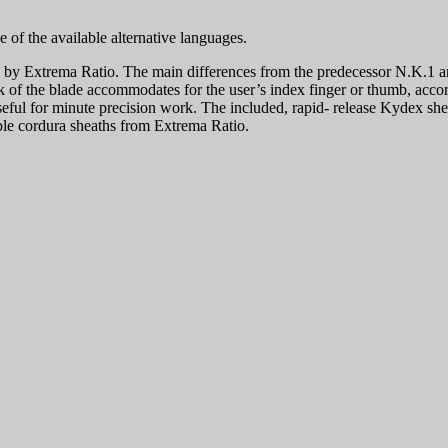
 of the available alternative languages.
es by Extrema Ratio. The main differences from the predecessor N.K.1 ar
of the blade accommodates for the user’s index finger or thumb, accordi
seful for minute precision work. The included, rapid- release Kydex shea
ble cordura sheaths from Extrema Ratio.