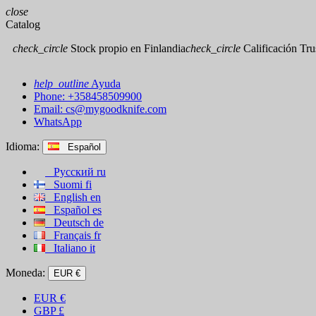
close
Catalog
check_circle
Stock propio en Finlandia
check_circle
Calificación Trus
help_outline
Ayuda
Phone: +358458509900
Email:
cs@mygoodknife.com
WhatsApp
Idioma:
Español
Русский
ru
Suomi
fi
English
en
Español
es
Deutsch
de
Français
fr
Italiano
it
Moneda:
EUR €
EUR
€
GBP
£