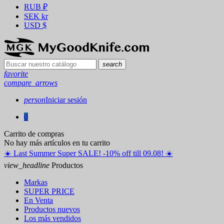
RUB
₽
SEK
kr
USD
$
search
favorite
compare_arrows
person
Iniciar sesión
0
Carrito de compras
No hay más artículos en tu carrito
☀️ ️Last Summer Super SALE! -10% off till 09.08! ☀️
view_headline
Productos
Markas
SUPER PRICE
En Venta
Productos nuevos
Los más vendidos