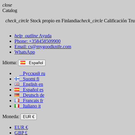
close
Catalog
check_circle
Stock propio en Finlandia
check_circle
Calificación Trus
help_outline
Ayuda
Phone: +358458509900
Email:
cs@mygoodknife.com
WhatsApp
Idioma:
Español
Русский
ru
Suomi
fi
English
en
Español
es
Deutsch
de
Français
fr
Italiano
it
Moneda:
EUR €
EUR
€
GBP
£