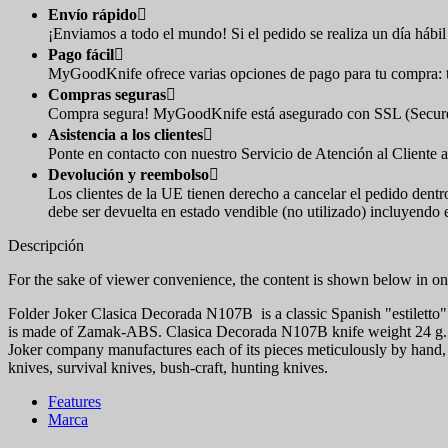
Envío rápido

¡Enviamos a todo el mundo! Si el pedido se realiza un día hábil 
Pago fácil

MyGoodKnife ofrece varias opciones de pago para tu compra: tar
Compras seguras

Compra segura! MyGoodKnife está asegurado con SSL (Secure So
Asistencia a los clientes

Ponte en contacto con nuestro Servicio de Atención al Cliente a
Devolución y reembolso

Los clientes de la UE tienen derecho a cancelar el pedido dentr
debe ser devuelta en estado vendible (no utilizado) incluyendo 
Descripción
For the sake of viewer convenience, the content is shown below in one
Folder Joker Clasica Decorada N107B is a classic Spanish "estiletto"
is made of Zamak-ABS. Clasica Decorada N107B knife weight 24 g.
Joker company manufactures each of its pieces meticulously by hand, b
knives, survival knives, bush-craft, hunting knives.
Features
Marca