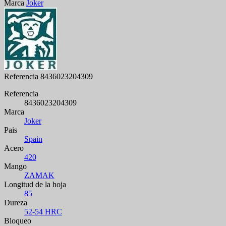
Marca
Joker
Referencia
8436023204309
Referencia
8436023204309
Marca
Joker
Pais
Spain
Acero
420
Mango
ZAMAK
Longitud de la hoja
85
Dureza
52-54 HRC
Bloqueo