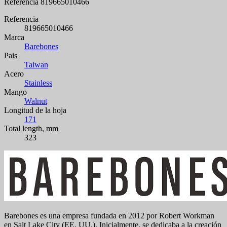
Referencia
819665010466
Referencia
819665010466
Marca
Barebones
Pais
Taiwan
Acero
Stainless
Mango
Walnut
Longitud de la hoja
171
Total length, mm
323
Barebones es una empresa fundada en 2012 por Robert Workman
en Salt Lake City (EE. UU.). Inicialmente, se dedicaba a la creación