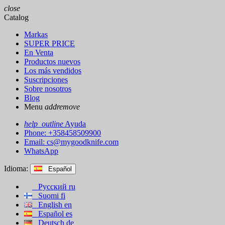
close
Catalog
Markas
SUPER PRICE
En Venta
Productos nuevos
Los más vendidos
Suscripciones
Sobre nosotros
Blog
Menu
add
remove
help_outline
Ayuda
Phone: +358458509900
Email:
cs@mygoodknife.com
WhatsApp
Idioma:
Español
Русский
ru
Suomi
fi
English
en
Español
es
Deutsch
de