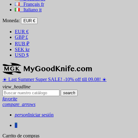
Français
fr
Italiano
it
Moneda:
EUR €
EUR
€
GBP
£
RUB
₽
SEK
kr
USD
$
☀️ ️Last Summer Super SALE! -10% off till 09.08! ☀️
view_headline
search
favorite
compare_arrows
person
Iniciar sesión
0
Carrito de compras