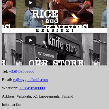
Tel:
+358458509900
Email:
cs@mygoodknife.com
Whatsapp:
+358458509900
Address: Valtakatu, 52, Lappeenranta, Finland
Información