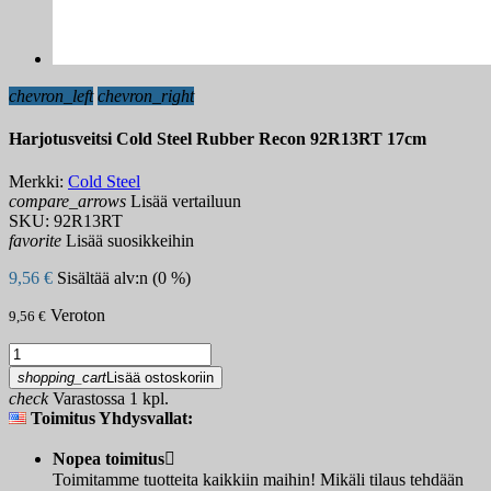
chevron_left
chevron_right
Harjotusveitsi Cold Steel Rubber Recon 92R13RT 17cm
Merkki:
Cold Steel
compare_arrows
Lisää vertailuun
SKU:
92R13RT
favorite
Lisää suosikkeihin
9,56 €
Sisältää alv:n (0 %)
Veroton
9,56 €
shopping_cart
Lisää ostoskoriin
check
Varastossa 1 kpl.
Toimitus Yhdysvallat:
Nopea toimitus

Toimitamme tuotteita kaikkiin maihin! Mikäli tilaus tehdään