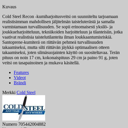
Kuvaus
Cold Steel Recon -kumiharjoitusveitsi on suunniteltu tarjoamaan
realistisimman mahdollisen jäljitelmän taisteluterästä ja samalla
varmistamaan turvallisuuden. Se sopii erinomaisesti yksilö- ja
joukkueharjoitteluun, tekniikoiden harjoitteluun ja tilanteisiin, jotka
vaativat realistisia taistelutilanteita ilman loukkaantumisriskiä.
Santoprene-kumiterä on riittävän pehmeä turvallisuuden
takaamiseksi, mutta silti riittävän jäykkä optimaalisen otteen
takaamiseksi, joten silmäsuojainten käyttö on suositeltavaa. Terän
pituus on noin 17 cm, kokonaispituus 29 cm ja paino 91 g, joten
veitsi on tasapainoinen ja mukava käsitellä.
Features
Videot
Brändi
Merkki
Cold Steel
Numero
705442004882