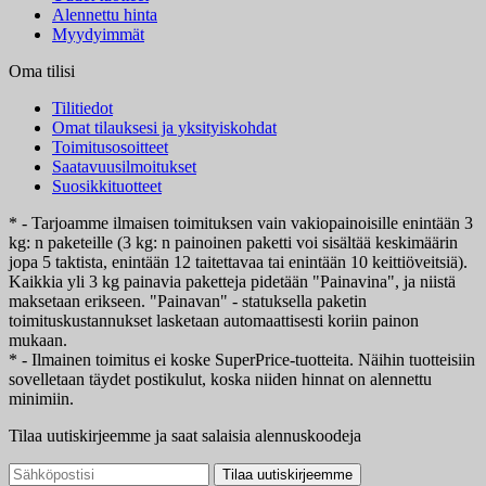
Alennettu hinta
Myydyimmät
Oma tilisi
Tilitiedot
Omat tilauksesi ja yksityiskohdat
Toimitusosoitteet
Saatavuusilmoitukset
Suosikkituotteet
* - Tarjoamme ilmaisen toimituksen vain vakiopainoisille enintään 3
kg: n paketeille (3 kg: n painoinen paketti voi sisältää keskimäärin
jopa 5 taktista, enintään 12 taitettavaa tai enintään 10 keittiöveitsiä).
Kaikkia yli 3 kg painavia paketteja pidetään "Painavina", ja niistä
maksetaan erikseen. "Painavan" - statuksella paketin
toimituskustannukset lasketaan automaattisesti koriin painon
mukaan.
* - Ilmainen toimitus ei koske SuperPrice-tuotteita. Näihin tuotteisiin
sovelletaan täydet postikulut, koska niiden hinnat on alennettu
minimiin.
Tilaa uutiskirjeemme ja saat salaisia alennuskoodeja
Tilaa uutiskirjeemme