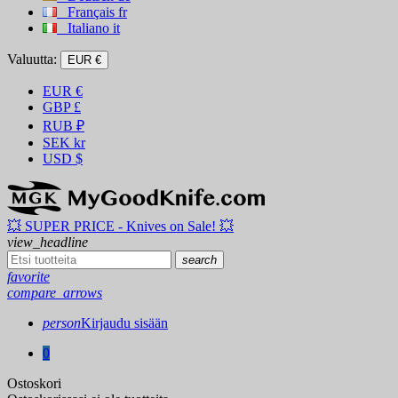
Français
fr
Italiano
it
Valuutta:
EUR €
EUR
€
GBP
£
RUB
₽
SEK
kr
USD
$
💥 SUPER PRICE - Knives on Sale! 💥
view_headline
search
favorite
compare_arrows
person
Kirjaudu sisään
0
Ostoskori