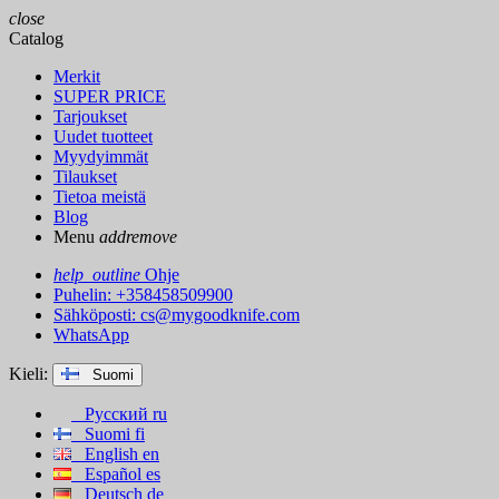
close
Catalog
Merkit
SUPER PRICE
Tarjoukset
Uudet tuotteet
Myydyimmät
Tilaukset
Tietoa meistä
Blog
Menu
add
remove
help_outline
Ohje
Puhelin: +358458509900
Sähköposti:
cs@mygoodknife.com
WhatsApp
Kieli:
Suomi
Русский
ru
Suomi
fi
English
en
Español
es
Deutsch
de