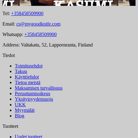
Tel:
+358458509900
Email:
cs@mygoodknife.com
Whatsapp:
+358458509900
Address: Valtakatu, 52, Lappeenranta, Finland
Tiedot
Toimitusehdot
Takuu
Käyttöehdot
Tietoa meistä
Maksamisen turvallisuus
Peruuttamisoikeus
Yksityisyydensuoja
UKK
Myymälät
Blog
Tuotteet
Uudet tuotteet