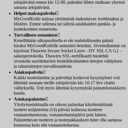
arkipäivänä ennen klo 12-00, pakettisi lähtee matkaan yleensä
samana arkipäivänä.
Helpot maksupalvelut

MyGoodKnife tarjoaa yleisimmät maksutavat: korttimaksu ja
tilisiirto. Emme tallenna tai säilytä asiakkaiden pankki- ja
luottokorttien numeroita.
Turvallinen ostaminen

Kenelläkään ulkopuolisella ei ole mahdollisuutta päästä
käsiksi MyGoodKnifelle antamiisi tietoihin. Sivustollamme on
käytössä Thawten Secure Socket Layer - DV SSL CA G2 –
salausprotokolla. Thawten SSL-sertifikaatti huolehtii
sivustolla suoritettavien henkilökohtaisten tietojen välityksen
ja rahansiirtojen turvallisuudesta.
Asiakaspalvelu

Kaikki tuotteitamme ja palveluja koskevat kysymykset voit
lähettää suoraan meille arkipäivisin klo 10-17 live chatin
välityksellä. Voit myös lähettää kysymyksiä palautelomakkeen
kautta.
Asiakaspalautus

Yksityisasiakkaalla on oikeus palauttaa käyttämättömät
tuotteet neljäntoista (14) päivän kuluessa tuotteen
vastaanottamisesta, vastaanottamispäivä pois lukien.
Palautettavan tuotteen ja tuotepakkauksen tulee olla samassa
kunnossa kuin sitä vastaanotettaessa.