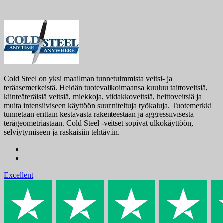
Cold Steel on yksi maailman tunnetuimmista veitsi- ja
teräasemerkeistä. Heidän tuotevalikoimaansa kuuluu taittoveitsiä,
kiinteäteräisiä veitsiä, miekkoja, viidakkoveitsiä, heittoveitsiä ja
muita intensiiviseen käyttöön suunniteltuja työkaluja. Tuotemerkki
tunnetaan erittäin kestävästä rakenteestaan ​​ja aggressiivisesta
terägeometriastaan. Cold Steel -veitset sopivat ulkokäyttöön,
selviytymiseen ja raskaisiin tehtäviin.
Excellent