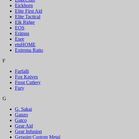
Eickhorn
Elite First Aid
Elite Tactical
Elk Ridge
EOS
Eräpuu
Esee
etuHOME
Extrema Ratio
F
Farfalli
Fox Knives
Frost Cutlery
Fury
G
G. Sakai
Ganzo
Gatco
Gear Aid
Gear Infusion
Gerasim Custom Metal