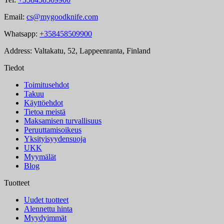
Email:
cs@mygoodknife.com
Whatsapp:
+358458509900
Address: Valtakatu, 52, Lappeenranta, Finland
Tiedot
Toimitusehdot
Takuu
Käyttöehdot
Tietoa meistä
Maksamisen turvallisuus
Peruuttamisoikeus
Yksityisyydensuoja
UKK
Myymälät
Blog
Tuotteet
Uudet tuotteet
Alennettu hinta
Myydyimmät