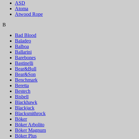
ASD
Atoma
Atwood Rope
B
Bad Blood
Baladeo
Balboa
Ballarini
Barebones
Bastinelli
Bear&Bull
Bear&Son
Benchmark
Beretta
Bestech
Bisbell
Blackhawk
Blackjack
Blacksmithrock
Böker
Böker Arbolito
Böker Magnum
Böker Plus