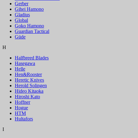
Gerber
Gihei Hamono
Gladius
Global
Goko Hamono
Guardian Tactical
Güde
H
Halfbreed Blades
Hasegawa
Helle
Hen&Rooster
Heretic Knives
Herold Solingen
Hideo Kitaoka
Hiroshi Kato
Hoffner
Hogue
HTM
Hultafors
I