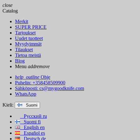
close
Catalog
Merkit
SUPER PRICE
Tarjoukset
Uudet tuotteet
Myydyimmät
Tilaukset
Tietoa meistä
Blog
Menu
add
remove
help_outline
Ohje
Puhelin: +358458509900
Sähköposti:
cs@mygoodknife.com
WhatsApp
Kieli:
Suomi
Русский
ru
Suomi
fi
English
en
Español
es
Deutsch
de