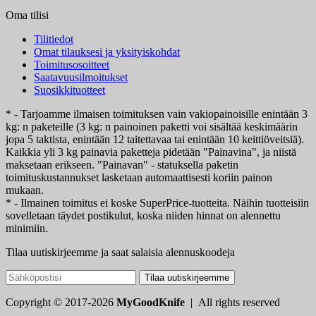
Oma tilisi
Tilitiedot
Omat tilauksesi ja yksityiskohdat
Toimitusosoitteet
Saatavuusilmoitukset
Suosikkituotteet
* - Tarjoamme ilmaisen toimituksen vain vakiopainoisille enintään 3
kg: n paketeille (3 kg: n painoinen paketti voi sisältää keskimäärin
jopa 5 taktista, enintään 12 taitettavaa tai enintään 10 keittiöveitsiä).
Kaikkia yli 3 kg painavia paketteja pidetään "Painavina", ja niistä
maksetaan erikseen. "Painavan" - statuksella paketin
toimituskustannukset lasketaan automaattisesti koriin painon
mukaan.
* - Ilmainen toimitus ei koske SuperPrice-tuotteita. Näihin tuotteisiin
sovelletaan täydet postikulut, koska niiden hinnat on alennettu
minimiin.
Tilaa uutiskirjeemme ja saat salaisia alennuskoodeja
Tilaa uutiskirjeemme
Copyright © 2017-2026
MyGoodKnife
| All rights reserved