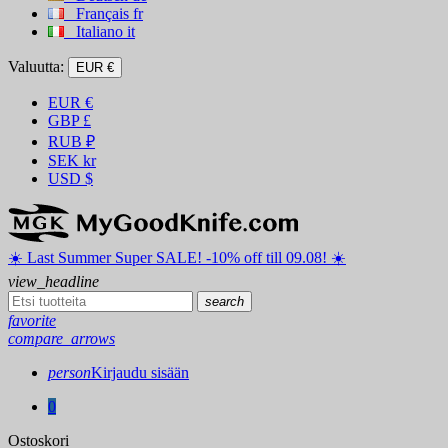
Français
fr
Italiano
it
Valuutta:
EUR €
EUR
€
GBP
£
RUB
₽
SEK
kr
USD
$
☀️ ️Last Summer Super SALE! -10% off till 09.08! ☀️
view_headline
search
favorite
compare_arrows
person
Kirjaudu sisään
0
Ostoskori