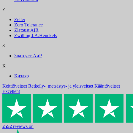
Z
Zeller
Zero Tolerance
Zlatoust AIR
Zwilling J.A.Henckels
З
Златоуст АиР
К
Кизляр
Keittiöveitset
Retkeily-, metsästys- ja yleisveitset
Kääntöveitset
Excellent
2552
reviews on