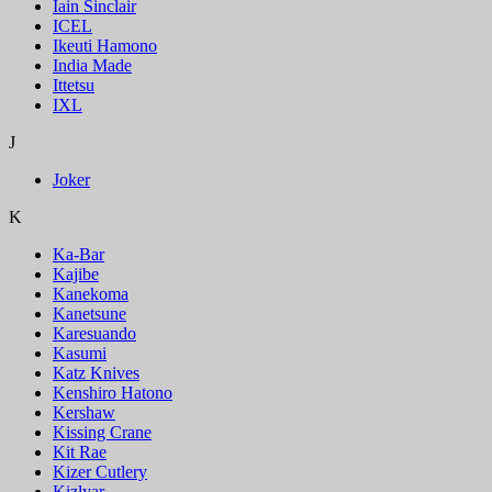
Iain Sinclair
ICEL
Ikeuti Hamono
India Made
Ittetsu
IXL
J
Joker
K
Ka-Bar
Kajibe
Kanekoma
Kanetsune
Karesuando
Kasumi
Katz Knives
Kenshiro Hatono
Kershaw
Kissing Crane
Kit Rae
Kizer Cutlery
Kizlyar