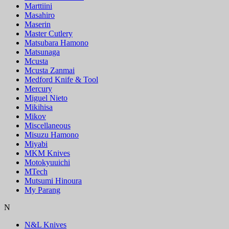
Marttiini
Masahiro
Maserin
Master Cutlery
Matsubara Hamono
Matsunaga
Mcusta
Mcusta Zanmai
Medford Knife & Tool
Mercury
Miguel Nieto
Mikihisa
Mikov
Miscellaneous
Misuzu Hamono
Miyabi
MKM Knives
Motokyuuichi
MTech
Mutsumi Hinoura
My Parang
N
N&L Knives