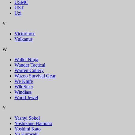
USMC
UST
Uzi
V
Victorinox
Vulkanus
W
Wallet Ninja
Wander Tactical
Warren Cutlery
Wazoo Survival Gear
We Knife
WildSteer
Windlass
Wood Jewel
Y
Yasnyi Sokol
Yoshikane Hamono
Yoshimi Kato
Yu Kurosaki