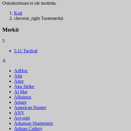
Ostoskorissasi ei ole tuotteita.
Koti
chevron_right
Tuotemerkit
Merkit
5
5.11 Tactical
A
AdHoc
Ahti
Aitor
Aku Strike
Al Mar
Albainox
Amare
American Hunter
ANV
Aoyoshi
Arkansas Sharpeners
Artisan Cutlery