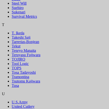
Steel Will
Suehiro
Sukenari
Survival Metrics
T
T. Ikeda
Takeshi Saji
Tarrerias-Bonjean
Tekut
Tenryo Manaita
Teruyasu Fujiwara
TOJIRO
Tool Logic
TOPS
Tosa Tadayoshi
Tramontina
Tsutomu Kajiwara
Tusa
U
U.S.Army
United Cutlery