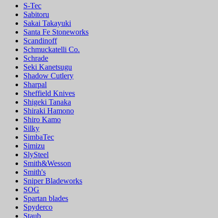
S-Tec
Sabitoru
Sakai Takayuki
Santa Fe Stoneworks
Scandinoff
Schmuckatelli Co.
Schrade
Seki Kanetsugu
Shadow Cutlery
Sharpal
Sheffield Knives
Shigeki Tanaka
Shiraki Hamono
Shiro Kamo
Silky
SimbaTec
Simizu
SlySteel
Smith&Wesson
Smith's
Sniper Bladeworks
SOG
Spartan blades
Spyderco
Staub