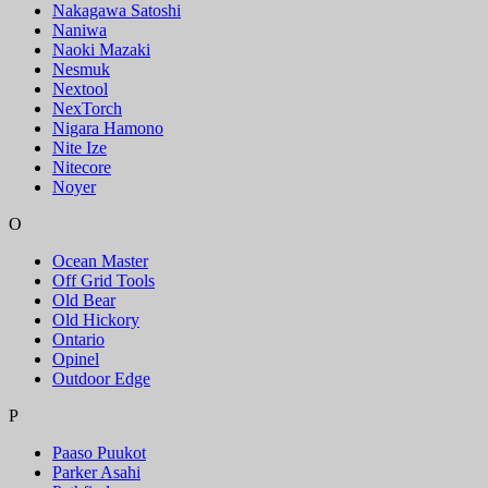
Nakagawa Satoshi
Naniwa
Naoki Mazaki
Nesmuk
Nextool
NexTorch
Nigara Hamono
Nite Ize
Nitecore
Noyer
O
Ocean Master
Off Grid Tools
Old Bear
Old Hickory
Ontario
Opinel
Outdoor Edge
P
Paaso Puukot
Parker Asahi