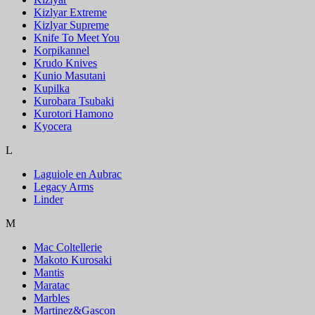
Kizlyar Extreme
Kizlyar Supreme
Knife To Meet You
Korpikannel
Krudo Knives
Kunio Masutani
Kupilka
Kurobara Tsubaki
Kurotori Hamono
Kyocera
L
Laguiole en Aubrac
Legacy Arms
Linder
M
Mac Coltellerie
Makoto Kurosaki
Mantis
Maratac
Marbles
Martinez&Gascon