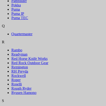
Pathfinder
Pokka
Puma
Puma IP
Puma TEC
Q
Quartermaster
R
Rambo
Readyman
Red Horse Knife Works
Red Rock Outdoor Gear
Remington
RH Preyda
Rockwell
Roper
Roselli
Rough Ryder
Ryusen Hamono
S