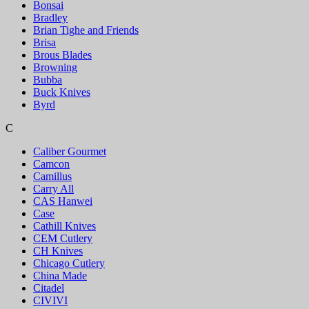
Bonsai
Bradley
Brian Tighe and Friends
Brisa
Brous Blades
Browning
Bubba
Buck Knives
Byrd
C
Caliber Gourmet
Camcon
Camillus
Carry All
CAS Hanwei
Case
Cathill Knives
CEM Cutlery
CH Knives
Chicago Cutlery
China Made
Citadel
CIVIVI