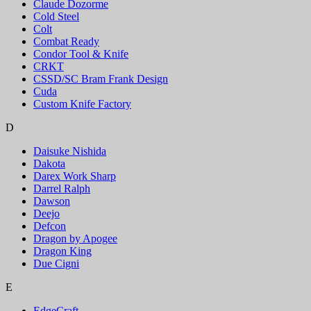
Claude Dozorme
Cold Steel
Colt
Combat Ready
Condor Tool & Knife
CRKT
CSSD/SC Bram Frank Design
Cuda
Custom Knife Factory
D
Daisuke Nishida
Dakota
Darex Work Sharp
Darrel Ralph
Dawson
Deejo
Defcon
Dragon by Apogee
Dragon King
Due Cigni
E
EdgeCraft