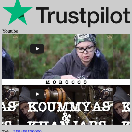
Youtube
Tel:
+358458509900