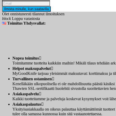
Ilmoita minulle, kun saatavilla
Olet onnistuneesti tilannut ilmoituksen
block
Loppu varastosta
Toimitus Yhdysvallat:
Nopea toimitus

Toimitamme tuotteita kaikkiin maihin! Mikäli tilaus tehdään ar
Helpot maksupalvelut

MyGoodKnife tarjoaa yleisimmät maksutavat: korttimaksu ja tilis
Turvallinen ostaminen

Kenelläkään ulkopuolisella ei ole mahdollisuutta päästä käsi
Thawten SSL-sertifikaatti huolehtii sivustolla suoritettavien henk
Asiakaspalvelu

Kaikki tuotteitamme ja palveluja koskevat kysymykset voit lähet
Asiakaspalautus

Yksityisasiakkaalla on oikeus palauttaa käyttämättömät tuotteet
tulee olla samassa kunnossa kuin sitä vastaanotettaessa.