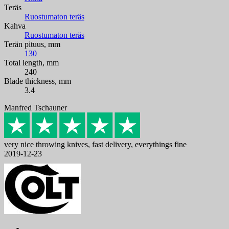
Teräs
Ruostumaton teräs
Kahva
Ruostumaton teräs
Terän pituus, mm
130
Total length, mm
240
Blade thickness, mm
3.4
Manfred Tschauner
very nice throwing knives, fast delivery, everythings fine
2019-12-23