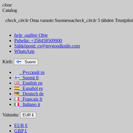
close
Catalog
check_circle
Oma varasto Suomessa
check_circle
5 tähden Trustpilot
help_outline
Ohje
Puhelin: +358458509900
Sähköposti:
cs@mygoodknife.com
WhatsApp
Kieli:
Suomi
Русский
ru
Suomi
fi
English
en
Español
es
Deutsch
de
Français
fr
Italiano
it
Valuutta:
EUR €
EUR
€
GBP
£