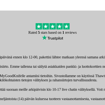
Rated
5
stars based on
1
reviews
kipäivänä ennen klo 12-00, pakettisi lähtee matkaan yleensä samana ark
iirto. Emme tallenna tai säilytä asiakkaiden pankki- ja luottokorttien n
ksi MyGoodKnifelle antamiisi tietoihin. Sivustollamme on käytössä Th
ilökohtaisten tietojen välityksen ja rahansiirtojen turvallisuudesta.
tää suoraan meille arkipäivisin klo 10-17 live chatin välityksellä. Vo
 neljäntoista (14) päivän kuluessa tuotteen vastaanottamisesta, vastaano