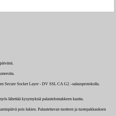
ipäivänä.
umeroita.
awten Secure Socket Layer - DV SSL CA G2 –salausprotokolla.
it myös lähettää kysymyksiä palautelomakkeen kautta.
ttamispäivä pois lukien. Palautettavan tuotteen ja tuotepakkauksen