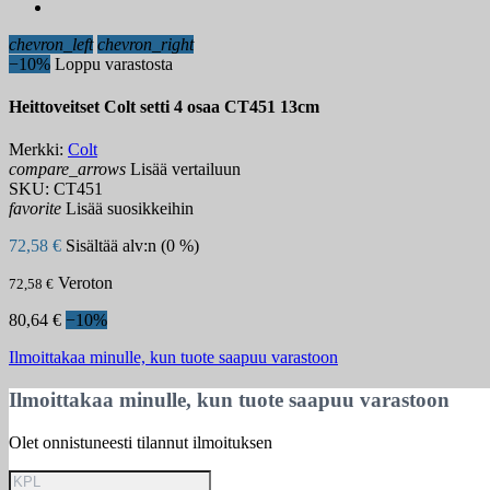
chevron_left
chevron_right
−10%
Loppu varastosta
Heittoveitset Colt setti 4 osaa CT451 13cm
Merkki:
Colt
compare_arrows
Lisää vertailuun
SKU:
CT451
favorite
Lisää suosikkeihin
72,58 €
Sisältää alv:n (0 %)
Veroton
72,58 €
80,64 €
−10%
Ilmoittakaa minulle, kun tuote saapuu varastoon
Ilmoittakaa minulle, kun tuote saapuu varastoon
Olet onnistuneesti tilannut ilmoituksen