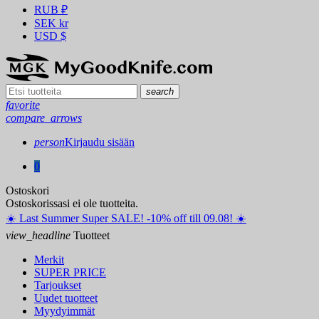
RUB
₽
SEK
kr
USD
$
search
favorite
compare_arrows
person
Kirjaudu sisään
0
Ostoskori
Ostoskorissasi ei ole tuotteita.
☀️ ️Last Summer Super SALE! -10% off till 09.08! ☀️
view_headline
Tuotteet
Merkit
SUPER PRICE
Tarjoukset
Uudet tuotteet
Myydyimmät