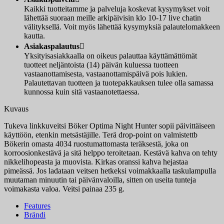
Kaikki tuotteitamme ja palveluja koskevat kysymykset voit
lähettää suoraan meille arkipäivisin klo 10-17 live chatin
välityksellä. Voit myös lähettää kysymyksiä palautelomakkeen
kautta.
Asiakaspalautus

Yksityisasiakkaalla on oikeus palauttaa käyttämättömät
tuotteet neljäntoista (14) päivän kuluessa tuotteen
vastaanottamisesta, vastaanottamispäivä pois lukien.
Palautettavan tuotteen ja tuotepakkauksen tulee olla samassa
kunnossa kuin sitä vastaanotettaessa.
Kuvaus
Tukeva linkkuveitsi Böker Optima Night Hunter sopii päivittäiseen
käyttöön, etenkin metsästäjille. Terä drop-point on valmistettb
Bökerin omasta 4034 ruostumattomasta teräksestä, joka on
korroosionkestävä ja sitä helppo teroitetaan. Kestävä kahva on tehty
nikkelihopeasta ja muovista. Kirkas oranssi kahva hejastaa
pimeässä. Jos ladataan veitsen hetkeksi voimakkaalla taskulampulla
muutaman minuutin tai päivänvaloilla, sitten on useita tunteja
voimakasta valoa. Veitsi painaa 235 g.
Features
Brändi