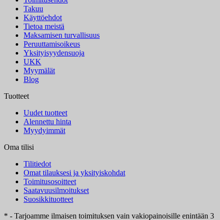
Takuu
Käyttöehdot
Tietoa meistä
Maksamisen turvallisuus
Peruuttamisoikeus
Yksityisyydensuoja
UKK
Myymälät
Blog
Tuotteet
Uudet tuotteet
Alennettu hinta
Myydyimmät
Oma tilisi
Tilitiedot
Omat tilauksesi ja yksityiskohdat
Toimitusosoitteet
Saatavuusilmoitukset
Suosikkituotteet
* - Tarjoamme ilmaisen toimituksen vain vakiopainoisille enintään 3