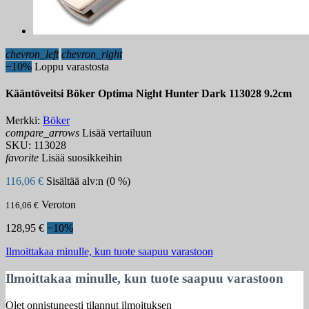
chevron_left
chevron_right
−10%
Loppu varastosta
Kääntöveitsi Böker Optima Night Hunter Dark 113028 9.2cm
Merkki:
Böker
compare_arrows
Lisää vertailuun
SKU:
113028
favorite
Lisää suosikkeihin
116,06 €
Sisältää alv:n (0 %)
Veroton
116,06 €
128,95 €
−10%
Ilmoittakaa minulle, kun tuote saapuu varastoon
Ilmoittakaa minulle, kun tuote saapuu varastoon
Olet onnistuneesti tilannut ilmoituksen