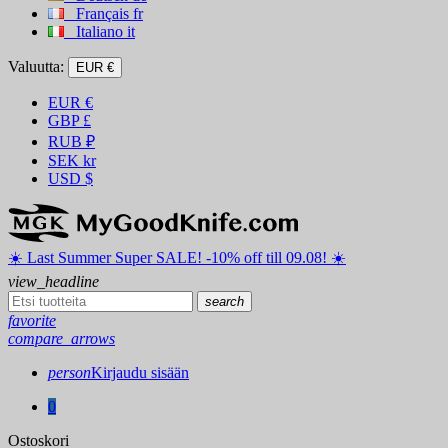
Français
fr
Italiano
it
Valuutta:
EUR €
EUR
€
GBP
£
RUB
₽
SEK
kr
USD
$
☀️ ️Last Summer Super SALE! -10% off till 09.08! ☀️
view_headline
search
favorite
compare_arrows
person
Kirjaudu sisään
0
Ostoskori