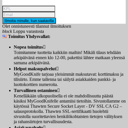
Ilmoita minulle, kun saatavilla
Olet onnistuneesti tilannut ilmoituksen
block
Loppu varastosta
Toimitus Yhdysvallat:
Nopea toimitus

Toimitamme tuotteita kaikkiin maihin! Mikäli tilaus tehdään
arkipäivänä ennen klo 12-00, pakettisi lähtee matkaan yleensä
samana arkipäivänä.
Helpot maksupalvelut

MyGoodKnife tarjoaa yleisimmät maksutavat: korttimaksu ja
tilisiirto. Emme tallenna tai säilytä asiakkaiden pankki- ja
luottokorttien numeroita.
Turvallinen ostaminen

Kenelläkään ulkopuolisella ei ole mahdollisuutta päästä
käsiksi MyGoodKnifelle antamiisi tietoihin. Sivustollamme on
käytössä Thawten Secure Socket Layer - DV SSL CA G2 –
salausprotokolla. Thawten SSL-sertifikaatti huolehtii
sivustolla suoritettavien henkilökohtaisten tietojen välityksen
ja rahansiirtojen turvallisuudesta.
Asiakaspalvelu
