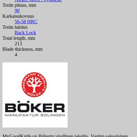
Terän pituus, mm
90
Karkaisukovuus
56-58 HRC
Terän lukitus
Back Lock
Total length, mm
213
Blade thickness, mm
4
MyGoodKnife on Bökerin virallinen jakelija. Vanhin saksalainen