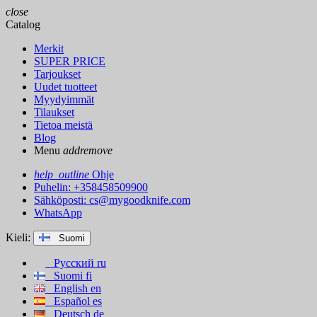
close
Catalog
Merkit
SUPER PRICE
Tarjoukset
Uudet tuotteet
Myydyimmät
Tilaukset
Tietoa meistä
Blog
Menu
add
remove
help_outline
Ohje
Puhelin: +358458509900
Sähköposti:
cs@mygoodknife.com
WhatsApp
Kieli:
Suomi
Русский
ru
Suomi
fi
English
en
Español
es
Deutsch
de