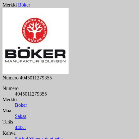
Merkki
Böker
Numero
4045011279355
Numero
4045011279355
Merkki
Böker
Maa
Saksa
Teräs
440C
Kahva
Nickel Silver / Synthetic