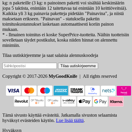
kg: n paketeille (3 kg: n painoinen paketti voi sisältää keskimäärin
jopa 5 taktista, enintään 12 taitettavaa tai enintään 10 keittiöveitsiä).
Kaikkia yli 3 kg painavia paketteja pidetään "Painavina", ja niistä
maksetaan erikseen. "Painavan" - statuksella paketin
toimituskustannukset lasketaan automaattisesti koriin painon
mukaan.
* - Ilmainen toimitus ei koske SuperPrice-tuotteita. Näihin tuotteisiin
sovelletaan täydet postikulut, koska niiden hinnat on alennettu
minimiin.
Tilaa uutiskirjeemme ja saat salaisia alennuskoodeja
Tilaa uutiskirjeemme
Copyright © 2017-2026
MyGoodKnife
| All rights reserved
Tämä sivusto käyttää evästeitä. Jatkamalla sivuston selaamista
hyväksyt evästeiden käytön.
Lue lisää täältä
.
Hyväksyn