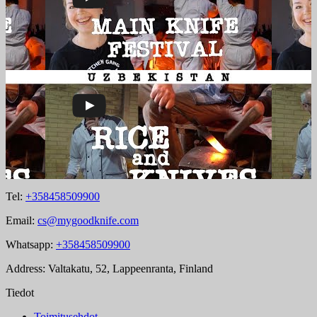
Tel:
+358458509900
Email:
cs@mygoodknife.com
Whatsapp:
+358458509900
Address: Valtakatu, 52, Lappeenranta, Finland
Tiedot
Toimitusehdot