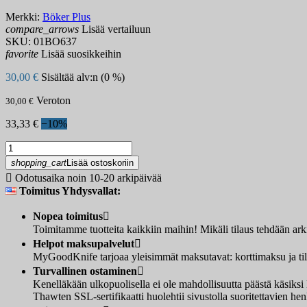
Merkki:
Böker Plus
compare_arrows
Lisää vertailuun
SKU:
01BO637
favorite
Lisää suosikkeihin
30,00 €
Sisältää alv:n (0 %)
Veroton
30,00 €
33,33 €
−10%
shopping_cart
Lisää ostoskoriin

Odotusaika noin 10-20 arkipäivää
Toimitus Yhdysvallat:
Nopea toimitus

Toimitamme tuotteita kaikkiin maihin! Mikäli tilaus tehdään ar
Helpot maksupalvelut

MyGoodKnife tarjoaa yleisimmät maksutavat: korttimaksu ja tilis
Turvallinen ostaminen

Kenelläkään ulkopuolisella ei ole mahdollisuutta päästä käsi
Thawten SSL-sertifikaatti huolehtii sivustolla suoritettavien henk