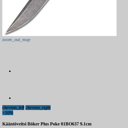
zoom_out_map
chevron_left
chevron_right
−10%
Kääntöveitsi Böker Plus Poke 01BO637 9.1cm