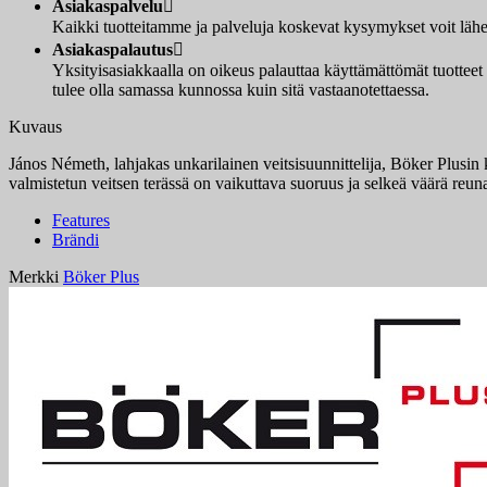
Asiakaspalvelu

Kaikki tuotteitamme ja palveluja koskevat kysymykset voit lähet
Asiakaspalautus

Yksityisasiakkaalla on oikeus palauttaa käyttämättömät tuotteet
tulee olla samassa kunnossa kuin sitä vastaanotettaessa.
Kuvaus
János Németh, lahjakas unkarilainen veitsisuunnittelija, Böker Plusi
valmistetun veitsen terässä on vaikuttava suoruus ja selkeä väärä reu
Features
Brändi
Merkki
Böker Plus