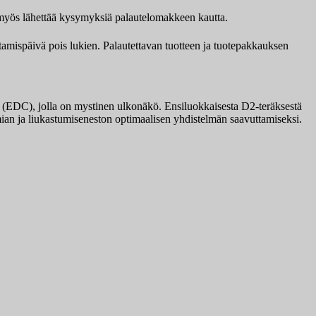
it myös lähettää kysymyksiä palautelomakkeen kautta.
ttamispäivä pois lukien. Palautettavan tuotteen ja tuotepakkauksen
n (EDC), jolla on mystinen ulkonäkö. Ensiluokkaisesta D2-teräksestä
mian ja liukastumiseneston optimaalisen yhdistelmän saavuttamiseksi.