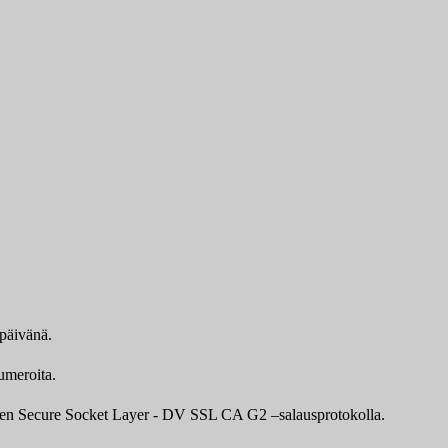
ipäivänä.
umeroita.
awten Secure Socket Layer - DV SSL CA G2 –salausprotokolla.