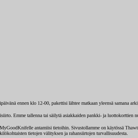
kipäivänä ennen klo 12-00, pakettisi lähtee matkaan yleensä samana ark
iirto. Emme tallenna tai säilytä asiakkaiden pankki- ja luottokorttien n
ksi MyGoodKnifelle antamiisi tietoihin. Sivustollamme on käytössä Th
ilökohtaisten tietojen välityksen ja rahansiirtojen turvallisuudesta.