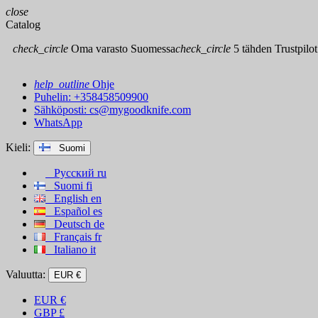
close
Catalog
check_circle
Oma varasto Suomessa
check_circle
5 tähden Trustpilot
help_outline
Ohje
Puhelin: +358458509900
Sähköposti:
cs@mygoodknife.com
WhatsApp
Kieli:
Suomi
Русский
ru
Suomi
fi
English
en
Español
es
Deutsch
de
Français
fr
Italiano
it
Valuutta:
EUR €
EUR
€
GBP
£