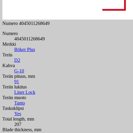
Numero
4045011268649
Numero
4045011268649
Merkki
Böker Plus
Teräs
D2
Kahva
G-10
Terän pituus, mm
91
Terän lukitus
Liner Lock
Terän muoto
Tanto
Taskuklipsi
Yes
Total length, mm
207
Blade thickness, mm