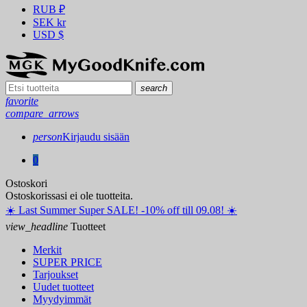
RUB
₽
SEK
kr
USD
$
search
favorite
compare_arrows
person
Kirjaudu sisään
0
Ostoskori
Ostoskorissasi ei ole tuotteita.
☀️ ️Last Summer Super SALE! -10% off till 09.08! ☀️
view_headline
Tuotteet
Merkit
SUPER PRICE
Tarjoukset
Uudet tuotteet
Myydyimmät