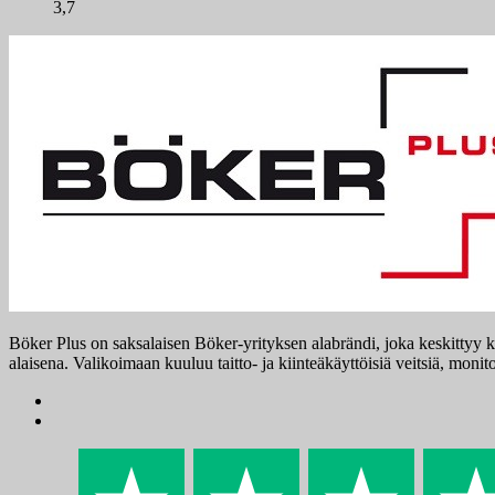
3,7
Böker Plus on saksalaisen Böker-yrityksen alabrändi, joka keskittyy ke
alaisena. Valikoimaan kuuluu taitto- ja kiinteäkäyttöisiä veitsiä, moni