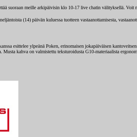
tää suoraan meille arkipäivisin klo 10-17 live chatin välityksellä. Vo
 neljäntoista (14) päivän kuluessa tuotteen vastaanottamisesta, vastaano
n kanssa esittelee ylpeänä Poken, erinomaisen jokapäiväisen kantoveitse
na. Musta kahva on valmistettu teksturoidusta G10-materiaalista ergono