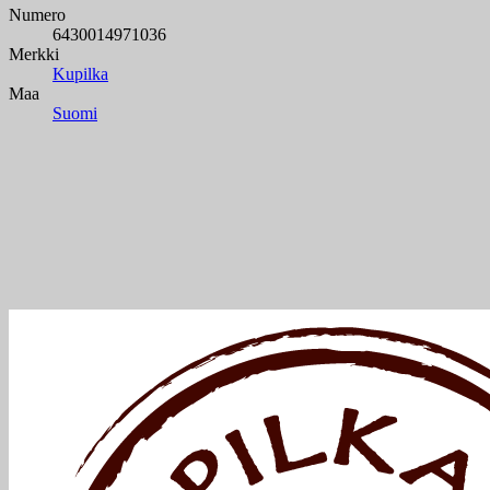
Numero
6430014971036
Merkki
Kupilka
Maa
Suomi