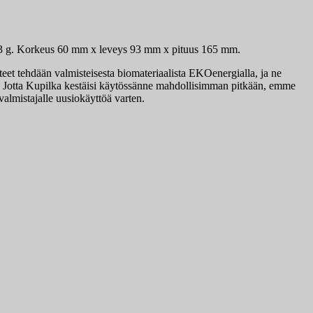
no 83 g. Korkeus 60 mm x leveys 93 mm x pituus 165 mm.
teet tehdään valmisteisesta biomateriaalista EKOenergialla, ja ne
e! Jotta Kupilka kestäisi käytössänne mahdollisimman pitkään, emme
 valmistajalle uusiokäyttöä varten.