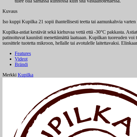
tulee olla samassa kunnossa kuin sitä vastaanotettaessa.
Kuvaus
Iso kuppi Kupilka 21 sopii ihantellisesti teetta tai aamunkahvia var
Kupilka-astiat kestävät sekä kiehuvaa vettä että -30°C pakkasta. Astia
patinoituvat kauniisti menettämättä laatuaan. Kupilkan tuoreuden voi
suosittele tuotetta mikroon, hellalle tai avotulelle laitettavaksi. Elink
Features
Videot
Brändi
Merkki
Kupilka