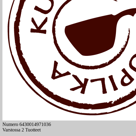
Numero
6430014971036
Varstossa
2 Tuotteet