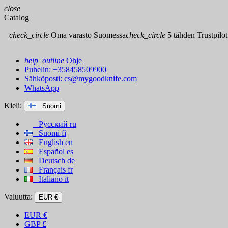
close
Catalog
check_circle
Oma varasto Suomessa
check_circle
5 tähden Trustpilot
help_outline
Ohje
Puhelin: +358458509900
Sähköposti:
cs@mygoodknife.com
WhatsApp
Kieli:
Suomi
Русский
ru
Suomi
fi
English
en
Español
es
Deutsch
de
Français
fr
Italiano
it
Valuutta:
EUR €
EUR
€
GBP
£