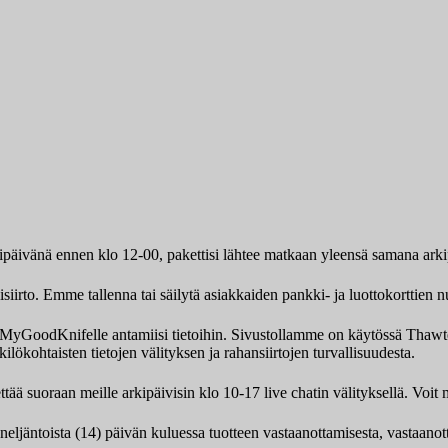
kipäivänä ennen klo 12-00, pakettisi lähtee matkaan yleensä samana ark
iirto. Emme tallenna tai säilytä asiakkaiden pankki- ja luottokorttien n
ksi MyGoodKnifelle antamiisi tietoihin. Sivustollamme on käytössä Th
ilökohtaisten tietojen välityksen ja rahansiirtojen turvallisuudesta.
tää suoraan meille arkipäivisin klo 10-17 live chatin välityksellä. Vo
 neljäntoista (14) päivän kuluessa tuotteen vastaanottamisesta, vastaano