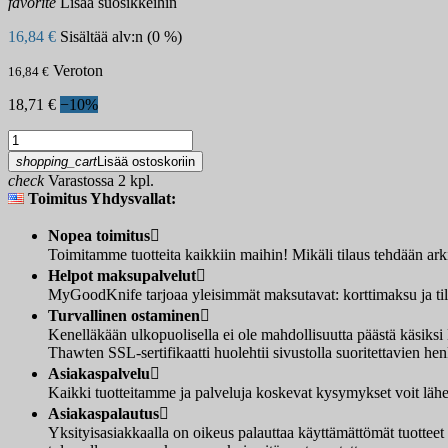
favorite
Lisää suosikkeihin
16,84 €
Sisältää alv:n (0 %)
Veroton
16,84 €
18,71 €
−10%
shopping_cart
Lisää ostoskoriin
check
Varastossa 2 kpl.
Toimitus Yhdysvallat:
Nopea toimitus

Toimitamme tuotteita kaikkiin maihin! Mikäli tilaus tehdään ar
Helpot maksupalvelut

MyGoodKnife tarjoaa yleisimmät maksutavat: korttimaksu ja tilis
Turvallinen ostaminen

Kenelläkään ulkopuolisella ei ole mahdollisuutta päästä käsi
Thawten SSL-sertifikaatti huolehtii sivustolla suoritettavien henk
Asiakaspalvelu

Kaikki tuotteitamme ja palveluja koskevat kysymykset voit lähet
Asiakaspalautus

Yksityisasiakkaalla on oikeus palauttaa käyttämättömät tuotteet