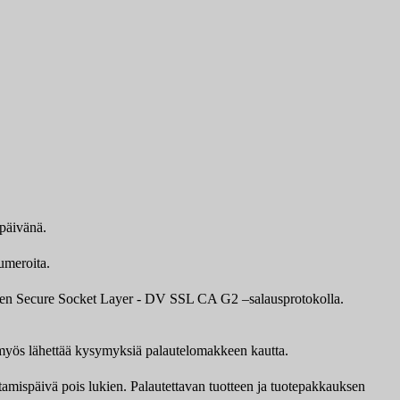
ipäivänä.
umeroita.
awten Secure Socket Layer - DV SSL CA G2 –salausprotokolla.
it myös lähettää kysymyksiä palautelomakkeen kautta.
ttamispäivä pois lukien. Palautettavan tuotteen ja tuotepakkauksen