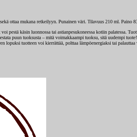
ten sekä ottaa mukana retkeilyyn. Punainen väri. Tilavuus 210 ml. Pai
t voi pestä käsin luonnossa tai astianpesukoneessa kotiin palatessa. Tuot
 testata puun tuoksusta – mitä voimakkaampi tuoksu, sitä uudempi tuot
aaren lopuksi tuotteen voi kierrättää, polttaa lämpöenergiaksi tai palauttaa