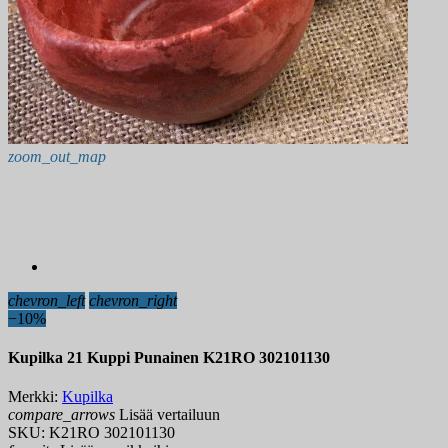
zoom_out_map
chevron_left
chevron_right
−10%
Kupilka 21 Kuppi Punainen K21RO 302101130
Merkki:
Kupilka
compare_arrows
Lisää vertailuun
SKU:
K21RO 302101130