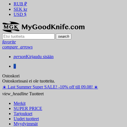
RUB
₽
SEK
kr
USD
$
search
favorite
compare_arrows
person
Kirjaudu sisään
0
Ostoskori
Ostoskorissasi ei ole tuotteita.
☀️ ️Last Summer Super SALE! -10% off till 09.08! ☀️
view_headline
Tuotteet
Merkit
SUPER PRICE
Tarjoukset
Uudet tuotteet
Myydyimmät