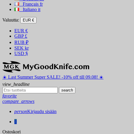
Français
fr
Italiano
it
Valuutta:
EUR €
EUR
€
GBP
£
RUB
₽
SEK
kr
USD
$
☀️ ️Last Summer Super SALE! -10% off till 09.08! ☀️
view_headline
search
favorite
compare_arrows
person
Kirjaudu sisään
0
Ostoskori