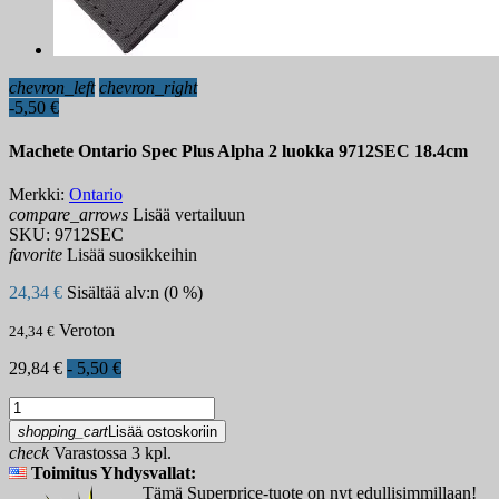
chevron_left
chevron_right
-5,50 €
Machete Ontario Spec Plus Alpha 2 luokka 9712SEC 18.4cm
Merkki:
Ontario
compare_arrows
Lisää vertailuun
SKU:
9712SEC
favorite
Lisää suosikkeihin
24,34 €
Sisältää alv:n (0 %)
Veroton
24,34 €
29,84 €
- 5,50 €
shopping_cart
Lisää ostoskoriin
check
Varastossa 3 kpl.
Toimitus Yhdysvallat:
Tämä Superprice-tuote on nyt edullisimmillaan!