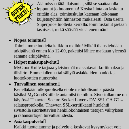
Älä missaa tätä tilaisuutta, sillä se saattaa olla
loppunut jo huomenna! Koska hinta on laskettu
erittäin alas, toimituskulut katetaan kokonaan
kuljetusyhtiön hinnaston mukaisesti. Osta useita
Superprice-tuotteita kerralla: toimituskulut jaetaan
tasaisesti, mikä säästää vielä enemmän!
Nopea toimitus

Toimitamme tuotteita kaikkiin maihin! Mikäli tilaus tehdään
arkipäivänä ennen klo 12-00, pakettisi lähtee matkaan yleensä
samana arkipäivänä.
Helpot maksupalvelut

MyGoodKnife tarjoaa yleisimmät maksutavat: korttimaksu ja
tilisiirto. Emme tallenna tai säilytä asiakkaiden pankki- ja
luottokorttien numeroita.
Turvallinen ostaminen

Kenelläkään ulkopuolisella ei ole mahdollisuutta päästä
käsiksi MyGoodKnifelle antamiisi tietoihin. Sivustollamme on
käytössä Thawten Secure Socket Layer - DV SSL CA G2 –
salausprotokolla. Thawten SSL-sertifikaatti huolehtii
sivustolla suoritettavien henkilökohtaisten tietojen välityksen
ja rahansiirtojen turvallisuudesta.
Asiakaspalvelu

Kaikki tuotteitamme ja palveluja koskevat kysymykset voit