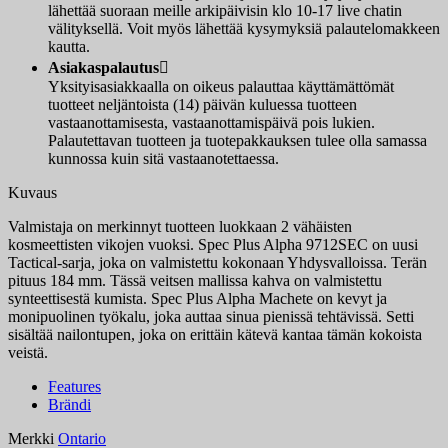
lähettää suoraan meille arkipäivisin klo 10-17 live chatin
välityksellä. Voit myös lähettää kysymyksiä palautelomakkeen
kautta.
Asiakaspalautus

Yksityisasiakkaalla on oikeus palauttaa käyttämättömät
tuotteet neljäntoista (14) päivän kuluessa tuotteen
vastaanottamisesta, vastaanottamispäivä pois lukien.
Palautettavan tuotteen ja tuotepakkauksen tulee olla samassa
kunnossa kuin sitä vastaanotettaessa.
Kuvaus
Valmistaja on merkinnyt tuotteen luokkaan 2 vähäisten
kosmeettisten vikojen vuoksi. Spec Plus Alpha 9712SEC on uusi
Tactical-sarja, joka on valmistettu kokonaan Yhdysvalloissa. Terän
pituus 184 mm. Tässä veitsen mallissa kahva on valmistettu
synteettisestä kumista. Spec Plus Alpha Machete on kevyt ja
monipuolinen työkalu, joka auttaa sinua pienissä tehtävissä. Setti
sisältää nailontupen, joka on erittäin kätevä kantaa tämän kokoista
veistä.
Features
Brändi
Merkki
Ontario