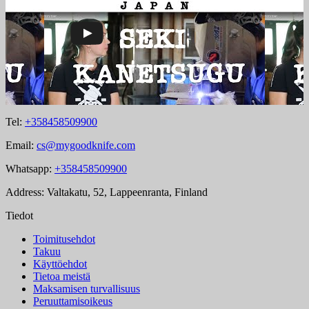
Tel:
+358458509900
Email:
cs@mygoodknife.com
Whatsapp:
+358458509900
Address: Valtakatu, 52, Lappeenranta, Finland
Tiedot
Toimitusehdot
Takuu
Käyttöehdot
Tietoa meistä
Maksamisen turvallisuus
Peruuttamisoikeus