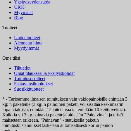
Yksityisyydensuoja
UKK
Myymälät
Blog
Tuotteet
Uudet tuotteet
Alennettu hinta
Myydyimmät
Oma tilisi
Tilitiedot
Omat tilauksesi ja yksityiskohdat
Toimitusosoitteet
Saatavuusilmoitukset
Suosikkituotteet
* - Tarjoamme ilmaisen toimituksen vain vakiopainoisille enintään 3
kg: n paketeille (3 kg: n painoinen paketti voi sisältää keskimäärin
jopa 5 taktista, enintään 12 taitettavaa tai enintään 10 keittiöveitsiä).
Kaikkia yli 3 kg painavia paketteja pidetään "Painavina", ja niistä
maksetaan erikseen. "Painavan" - statuksella paketin
toimituskustannukset lasketaan automaattisesti koriin painon
mukaan.