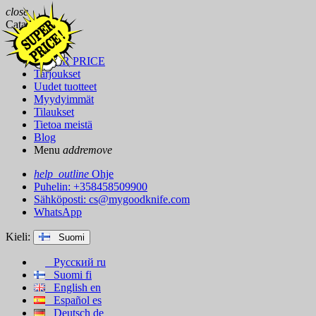
close
Catalog
Merkit
SUPER PRICE
Tarjoukset
Uudet tuotteet
Myydyimmät
Tilaukset
Tietoa meistä
Blog
Menu
add
remove
help_outline
Ohje
Puhelin: +358458509900
Sähköposti:
cs@mygoodknife.com
WhatsApp
Kieli:
Suomi
Русский
ru
Suomi
fi
English
en
Español
es
Deutsch
de