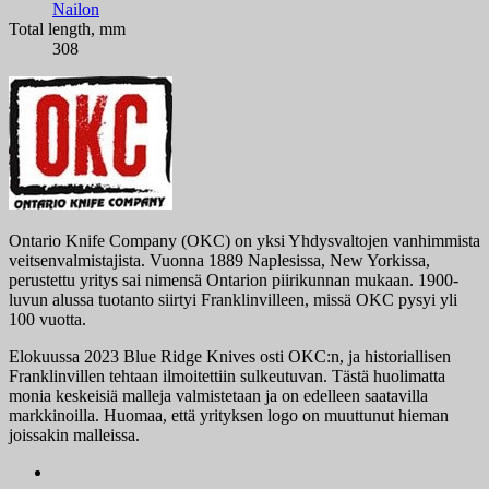
Nailon
Total length, mm
308
Ontario Knife Company (OKC) on yksi Yhdysvaltojen vanhimmista
veitsenvalmistajista. Vuonna 1889 Naplesissa, New Yorkissa,
perustettu yritys sai nimensä Ontarion piirikunnan mukaan. 1900-
luvun alussa tuotanto siirtyi Franklinvilleen, missä OKC pysyi yli
100 vuotta.
Elokuussa 2023 Blue Ridge Knives osti OKC:n, ja historiallisen
Franklinvillen tehtaan ilmoitettiin sulkeutuvan. Tästä huolimatta
monia keskeisiä malleja valmistetaan ja on edelleen saatavilla
markkinoilla. Huomaa, että yrityksen logo on muuttunut hieman
joissakin malleissa.