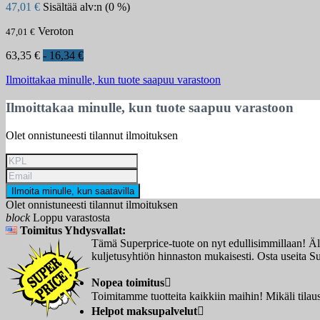
47,01 €
Sisältää alv:n (0 %)
Veroton
47,01 €
63,35 €
- 16,34 €
Ilmoittakaa minulle, kun tuote saapuu varastoon
Ilmoittakaa minulle, kun tuote saapuu varastoon
Olet onnistuneesti tilannut ilmoituksen
Ilmoita minulle, kun saatavilla
Olet onnistuneesti tilannut ilmoituksen
block
Loppu varastosta
Toimitus Yhdysvallat:
Tämä Superprice-tuote on nyt edullisimmillaan! Älä 
kuljetusyhtiön hinnaston mukaisesti. Osta useita Sup
Nopea toimitus

Toimitamme tuotteita kaikkiin maihin! Mikäli tilau
Helpot maksupalvelut
