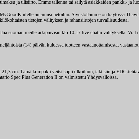
aksu ja tilisiirto. Emme tallenna tai säilytä asiakkaiden pankki- ja luo
ksi MyGoodKnifelle antamiisi tietoihin. Sivustollamme on käytössä Th
ilökohtaisten tietojen välityksen ja rahansiirtojen turvallisuudesta.
tää suoraan meille arkipäivisin klo 10-17 live chatin välityksellä. Vo
 neljäntoista (14) päivän kuluessa tuotteen vastaanottamisesta, vastaano
21,3 cm. Tämä kompakti veitsi sopii ulkoiluun, taktisiin ja EDC-tehtävi
tario Spec Plus Generation II on valmistettu Yhdysvalloissa.