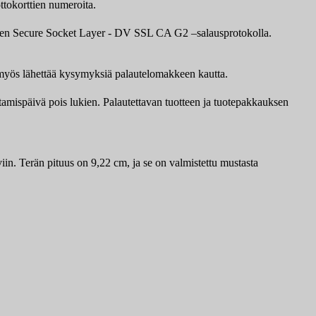
ttokorttien numeroita.
awten Secure Socket Layer - DV SSL CA G2 –salausprotokolla.
it myös lähettää kysymyksiä palautelomakkeen kautta.
ttamispäivä pois lukien. Palautettavan tuotteen ja tuotepakkauksen
in. Terän pituus on 9,22 cm, ja se on valmistettu mustasta