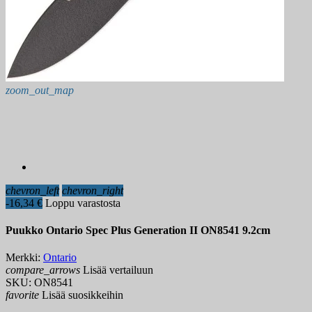
zoom_out_map
chevron_left
chevron_right
-16,34 €
Loppu varastosta
Puukko Ontario Spec Plus Generation II ON8541 9.2cm
Merkki:
Ontario
compare_arrows
Lisää vertailuun
SKU:
ON8541
favorite
Lisää suosikkeihin