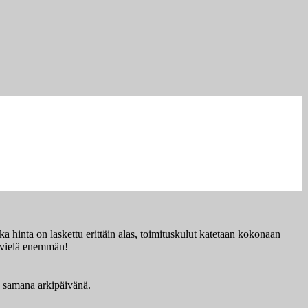
a hinta on laskettu erittäin alas, toimituskulut katetaan kokonaan
ää vielä enemmän!
ä samana arkipäivänä.