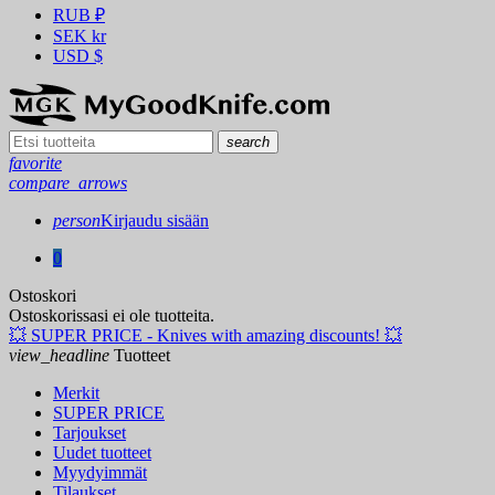
RUB
₽
SEK
kr
USD
$
search
favorite
compare_arrows
person
Kirjaudu sisään
0
Ostoskori
Ostoskorissasi ei ole tuotteita.
💥 SUPER PRICE - Knives with amazing discounts! 💥
view_headline
Tuotteet
Merkit
SUPER PRICE
Tarjoukset
Uudet tuotteet
Myydyimmät
Tilaukset