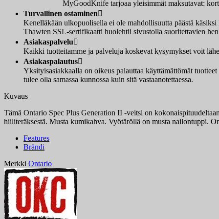
MyGoodKnife tarjoaa yleisimmät maksutavat: korttim
Turvallinen ostaminen

Kenelläkään ulkopuolisella ei ole mahdollisuutta päästä käsi
Thawten SSL-sertifikaatti huolehtii sivustolla suoritettavien henk
Asiakaspalvelu

Kaikki tuotteitamme ja palveluja koskevat kysymykset voit lähet
Asiakaspalautus

Yksityisasiakkaalla on oikeus palauttaa käyttämättömät tuotteet
tulee olla samassa kunnossa kuin sitä vastaanotettaessa.
Kuvaus
Tämä Ontario Spec Plus Generation II -veitsi on kokonaispituudeltaan 
hiiliteräksestä. Musta kumikahva. Vyötäröllä on musta nailontuppi. On
Features
Brändi
Merkki
Ontario