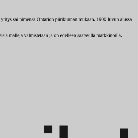
yritys sai nimensä Ontarion piirikunnan mukaan. 1900-luvun alussa
siä malleja valmistetaan ja on edelleen saatavilla markkinoilla.