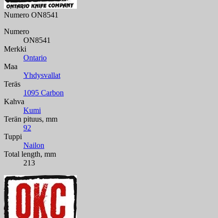
Numero
ON8541
Numero
ON8541
Merkki
Ontario
Maa
Yhdysvallat
Teräs
1095 Carbon
Kahva
Kumi
Terän pituus, mm
92
Tuppi
Nailon
Total length, mm
213