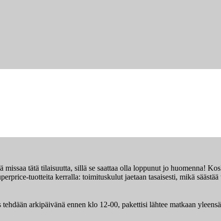
missaa tätä tilaisuutta, sillä se saattaa olla loppunut jo huomenna! Kosk
erprice-tuotteita kerralla: toimituskulut jaetaan tasaisesti, mikä sääst
s tehdään arkipäivänä ennen klo 12-00, pakettisi lähtee matkaan yleens