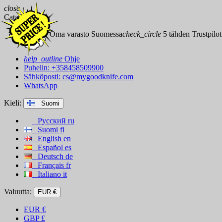
close
Catalog
check_circle
Oma varasto Suomessa
check_circle
5 tähden Trustpilot
help_outline
Ohje
Puhelin: +358458509900
Sähköposti:
cs@mygoodknife.com
WhatsApp
Kieli:
Suomi
Русский
ru
Suomi
fi
English
en
Español
es
Deutsch
de
Français
fr
Italiano
it
Valuutta:
EUR €
EUR
€
GBP
£