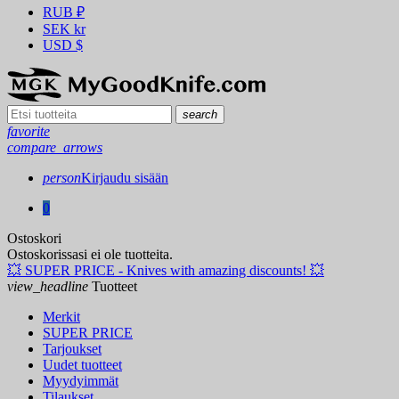
RUB
₽
SEK
kr
USD
$
search
favorite
compare_arrows
person
Kirjaudu sisään
0
Ostoskori
Ostoskorissasi ei ole tuotteita.
💥 SUPER PRICE - Knives with amazing discounts! 💥
view_headline
Tuotteet
Merkit
SUPER PRICE
Tarjoukset
Uudet tuotteet
Myydyimmät
Tilaukset