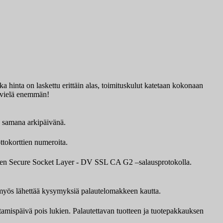
a hinta on laskettu erittäin alas, toimituskulut katetaan kokonaan
ää vielä enemmän!
ä samana arkipäivänä.
ttokorttien numeroita.
awten Secure Socket Layer - DV SSL CA G2 –salausprotokolla.
it myös lähettää kysymyksiä palautelomakkeen kautta.
ttamispäivä pois lukien. Palautettavan tuotteen ja tuotepakkauksen