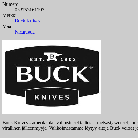
Numero
033753161797
Merkki
Buck Knives
Maa
Nicaragua
Buck Knives - amerikkalaisvalmisteiset taitto- ja metsästysveitset,
virallinen jälleenmyyjä. Valikoimastamme löytyy aitoja Buck veitset j