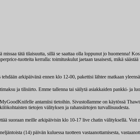
missaa tätä tilaisuutta, sillä se saattaa olla loppunut jo huomenna! Kosk
erprice-tuotteita kerralla: toimituskulut jaetaan tasaisesti, mikä sääst
s tehdään arkipäivänä ennen klo 12-00, pakettisi lähtee matkaan yleens
aksu ja tilisiirto. Emme tallenna tai säilytä asiakkaiden pankki- ja luo
ksi MyGoodKnifelle antamiisi tietoihin. Sivustollamme on käytössä Th
ilökohtaisten tietojen välityksen ja rahansiirtojen turvallisuudesta.
tää suoraan meille arkipäivisin klo 10-17 live chatin välityksellä. Vo
 neljäntoista (14) päivän kuluessa tuotteen vastaanottamisesta, vastaano