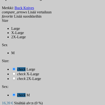
Merkki:
Buck Knives
compare_arrows
Lisää vertailuun
favorite
Lisää suosikkeihin
Size
Large
X-Large
2X-Large
Sex
M
Size:
check
Large
check
X-Large
check
2X-Large
Sex:
check
M
16,39 €
Sisältää alv:n (0 %)