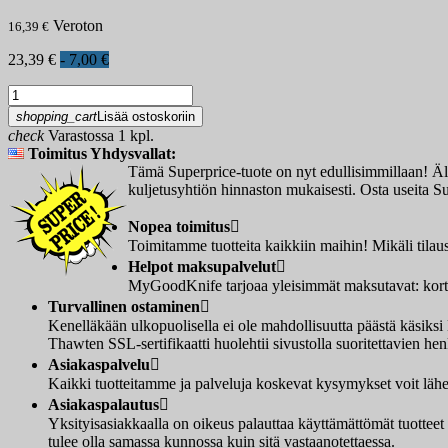
Veroton
16,39 €
23,39 €
- 7,00 €
shopping_cart
Lisää ostoskoriin
check
Varastossa 1 kpl.
Toimitus Yhdysvallat:
Tämä Superprice-tuote on nyt edullisimmillaan! Älä 
kuljetusyhtiön hinnaston mukaisesti. Osta useita Sup
Nopea toimitus

Toimitamme tuotteita kaikkiin maihin! Mikäli tilau
Helpot maksupalvelut

MyGoodKnife tarjoaa yleisimmät maksutavat: korttim
Turvallinen ostaminen

Kenelläkään ulkopuolisella ei ole mahdollisuutta päästä käsi
Thawten SSL-sertifikaatti huolehtii sivustolla suoritettavien henk
Asiakaspalvelu

Kaikki tuotteitamme ja palveluja koskevat kysymykset voit lähet
Asiakaspalautus

Yksityisasiakkaalla on oikeus palauttaa käyttämättömät tuotteet
tulee olla samassa kunnossa kuin sitä vastaanotettaessa.