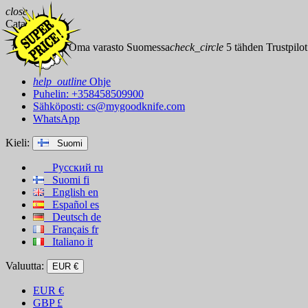
close
Catalog
check_circle
Oma varasto Suomessa
check_circle
5 tähden Trustpilot
help_outline
Ohje
Puhelin: +358458509900
Sähköposti:
cs@mygoodknife.com
WhatsApp
Kieli:
Suomi
Русский
ru
Suomi
fi
English
en
Español
es
Deutsch
de
Français
fr
Italiano
it
Valuutta:
EUR €
EUR
€
GBP
£