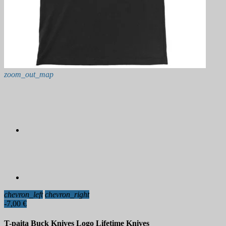
zoom_out_map
chevron_left
chevron_right
-7,00 €
T-paita Buck Knives Logo Lifetime Knives