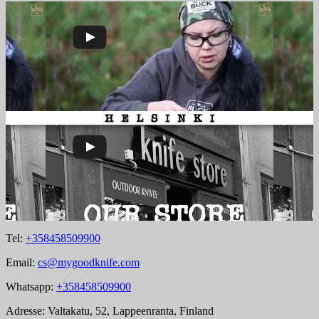
Tel:
+358458509900
Email:
cs@mygoodknife.com
Whatsapp:
+358458509900
Adresse: Valtakatu, 52, Lappeenranta, Finland