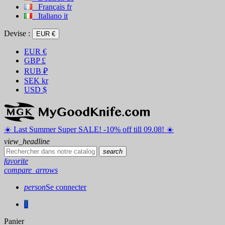
Français
fr
Italiano
it
Devise :
EUR €
EUR
€
GBP
£
RUB
₽
SEK
kr
USD
$
☀️ ️Last Summer Super SALE! -10% off till 09.08! ☀️
view_headline
search
favorite
compare_arrows
person
Se connecter
0
Panier