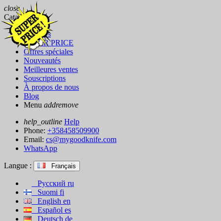
close
Catalog
Marques
SUPER PRICE
Offres spéciales
Nouveautés
Meilleures ventes
Souscriptions
À propos de nous
Blog
Menu
add
remove
help_outline
Help
Phone:
+358458509900
Email:
cs@mygoodknife.com
WhatsApp
Langue :
Français
Русский
ru
Suomi
fi
English
en
Español
es
Deutsch
de