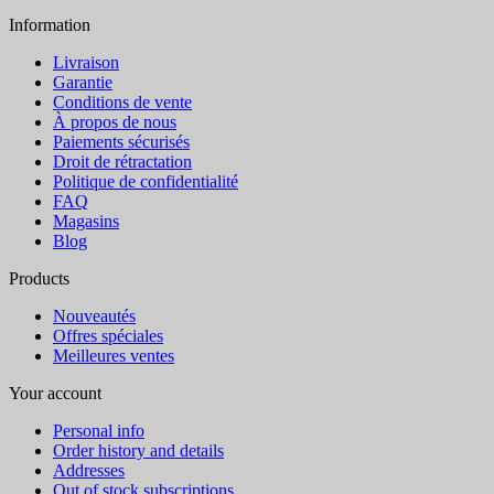
Information
Livraison
Garantie
Conditions de vente
À propos de nous
Paiements sécurisés
Droit de rétractation
Politique de confidentialité
FAQ
Magasins
Blog
Products
Nouveautés
Offres spéciales
Meilleures ventes
Your account
Personal info
Order history and details
Addresses
Out of stock subscriptions