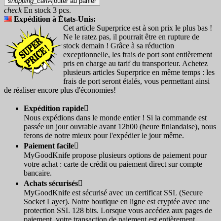
shopping_cart
Ajouter au panier
check
En stock 3 pcs.
Expédition à États-Unis:
Cet article Superprice est à son prix le plus bas !
Ne le ratez pas, il pourrait être en rupture de
stock demain ! Grâce à sa réduction
exceptionnelle, les frais de port sont entièrement
pris en charge au tarif du transporteur. Achetez
plusieurs articles Superprice en même temps : les
frais de port seront étalés, vous permettant ainsi
de réaliser encore plus d'économies!
Expédition rapide

Nous expédions dans le monde entier ! Si la commande est
passée un jour ouvrable avant 12h00 (heure finlandaise), nous
ferons de notre mieux pour l'expédier le jour même.
Paiement facile

MyGoodKnife propose plusieurs options de paiement pour
votre achat : carte de crédit ou paiement direct sur compte
bancaire.
Achats sécurisés

MyGoodKnife est sécurisé avec un certificat SSL (Secure
Socket Layer). Notre boutique en ligne est cryptée avec une
protection SSL 128 bits. Lorsque vous accédez aux pages de
paiement, votre transaction de paiement est entièrement