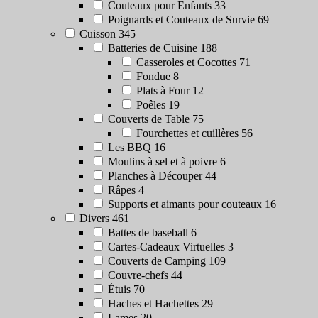
Couteaux pour Enfants
33
Poignards et Couteaux de Survie
69
Cuisson
345
Batteries de Cuisine
188
Casseroles et Cocottes
71
Fondue
8
Plats à Four
12
Poêles
19
Couverts de Table
75
Fourchettes et cuillères
56
Les BBQ
16
Moulins à sel et à poivre
6
Planches à Découper
44
Râpes
4
Supports et aimants pour couteaux
16
Divers
461
Battes de baseball
6
Cartes-Cadeaux Virtuelles
3
Couverts de Camping
109
Couvre-chefs
44
Étuis
70
Haches et Hachettes
29
Lames
20