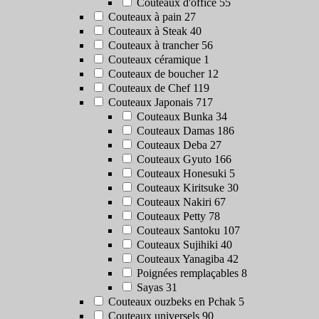
Couteaux d'office
55
Couteaux à pain
27
Couteaux à Steak
40
Couteaux à trancher
56
Couteaux céramique
1
Couteaux de boucher
12
Couteaux de Chef
119
Couteaux Japonais
717
Couteaux Bunka
34
Couteaux Damas
186
Couteaux Deba
27
Couteaux Gyuto
166
Couteaux Honesuki
5
Couteaux Kiritsuke
30
Couteaux Nakiri
67
Couteaux Petty
78
Couteaux Santoku
107
Couteaux Sujihiki
40
Couteaux Yanagiba
42
Poignées remplaçables
8
Sayas
31
Couteaux ouzbeks en Pchak
5
Couteaux universels
90