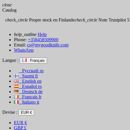
close
Catalog
check_circle
Propre stock en Finlande
check_circle
Note Trustpilot 5 
help_outline
Help
Phone:
+358458509900
Email:
cs@mygoodknife.com
WhatsApp
Langue :
Français
Русский
ru
Suomi
fi
English
en
Español
es
Deutsch
de
Français
fr
Italiano
it
Devise :
EUR €
EUR
€
GBP
£