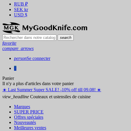
RUB
₽
SEK
kr
USD
$
search
favorite
compare_arrows
person
Se connecter
0
Panier
Il n'y a plus d'articles dans votre panier
☀️ ️Last Summer Super SALE! -10% off till 09.08! ☀️
view_headline
Couteaux et ustensiles de cuisine
Marques
SUPER PRICE
Offres spéciales
Nouveautés
Meilleures ventes