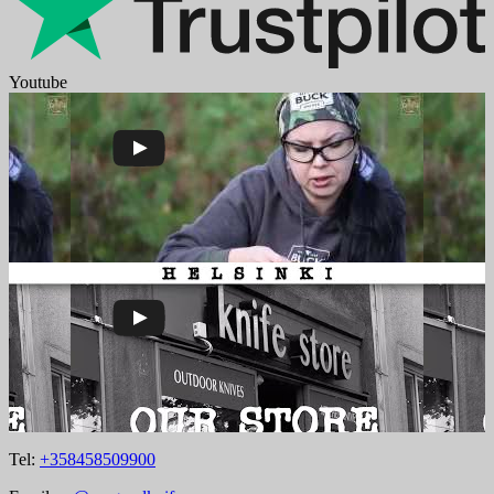
Youtube
Tel:
+358458509900