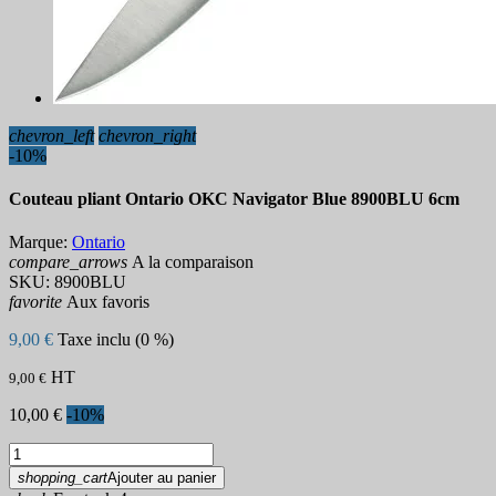
chevron_left
chevron_right
-10%
Couteau pliant Ontario OKC Navigator Blue 8900BLU 6cm
Marque:
Ontario
compare_arrows
A la comparaison
SKU:
8900BLU
favorite
Aux favoris
9,00 €
Taxe inclu (0 %)
HT
9,00 €
10,00 €
-10%
shopping_cart
Ajouter au panier