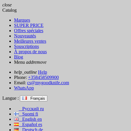
close
Catalog
Marques
SUPER PRICE
Offres spéciales
Nouveautés
Meilleures ventes
Souscriptions
À propos de nous
Blog
Menu
add
remove
help_outline
Help
Phone:
+358458509900
Email:
cs@mygoodknife.com
WhatsApp
Langue :
Français
Русский
ru
Suomi
fi
English
en
Español
es
Deutsch
de