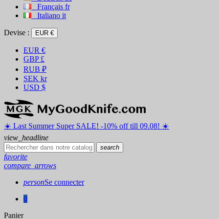
Français
fr
Italiano
it
Devise :
EUR €
EUR
€
GBP
£
RUB
₽
SEK
kr
USD
$
☀️ ️Last Summer Super SALE! -10% off till 09.08! ☀️
view_headline
search
favorite
compare_arrows
person
Se connecter
0
Panier