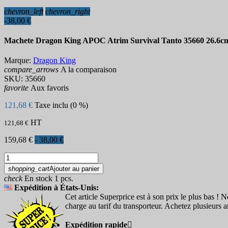
chevron_left
chevron_right
-38,00 €
Machete Dragon King APOC Atrim Survival Tanto 35660 26.6c
Marque:
Dragon King
compare_arrows
A la comparaison
SKU:
35660
favorite
Aux favoris
121,68 €
Taxe inclu (0 %)
HT
121,68 €
159,68 €
- 38,00 €
shopping_cart
Ajouter au panier
check
En stock 1 pcs.
Expédition à États-Unis:
Cet article Superprice est à son prix le plus bas ! N
charge au tarif du transporteur. Achetez plusieurs a
Expédition rapide
