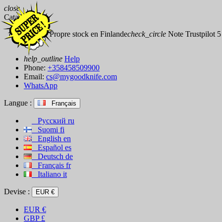
close
Catalog
check_circle
Propre stock en Finlande
check_circle
Note Trustpilot 5 
help_outline
Help
Phone:
+358458509900
Email:
cs@mygoodknife.com
WhatsApp
Langue :
Français
Русский
ru
Suomi
fi
English
en
Español
es
Deutsch
de
Français
fr
Italiano
it
Devise :
EUR €
EUR
€
GBP
£