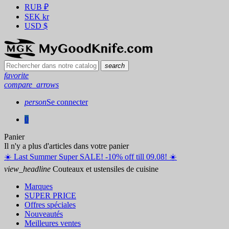
RUB
₽
SEK
kr
USD
$
search
favorite
compare_arrows
person
Se connecter
0
Panier
Il n'y a plus d'articles dans votre panier
☀️ ️Last Summer Super SALE! -10% off till 09.08! ☀️
view_headline
Couteaux et ustensiles de cuisine
Marques
SUPER PRICE
Offres spéciales
Nouveautés
Meilleures ventes