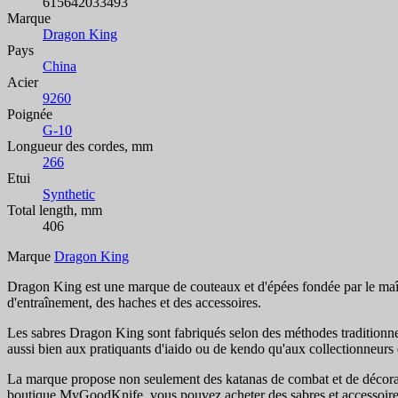
615642033493
Marque
Dragon King
Pays
China
Acier
9260
Poignée
G-10
Longueur des cordes, mm
266
Etui
Synthetic
Total length, mm
406
Marque
Dragon King
Dragon King est une marque de couteaux et d'épées fondée par le maî
d'entraînement, des haches et des accessoires.
Les sabres Dragon King sont fabriqués selon des méthodes traditionnell
aussi bien aux pratiquants d'iaido ou de kendo qu'aux collectionneurs 
La marque propose non seulement des katanas de combat et de décoratio
boutique MyGoodKnife, vous pouvez acheter des sabres et accessoires