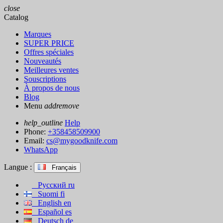
close
Catalog
Marques
SUPER PRICE
Offres spéciales
Nouveautés
Meilleures ventes
Souscriptions
À propos de nous
Blog
Menu
add
remove
help_outline
Help
Phone:
+358458509900
Email:
cs@mygoodknife.com
WhatsApp
Langue :
Français
Русский
ru
Suomi
fi
English
en
Español
es
Deutsch
de