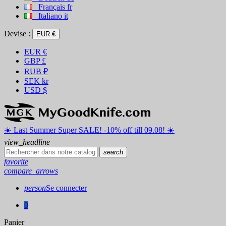
Français
fr
Italiano
it
Devise :
EUR €
EUR
€
GBP
£
RUB
₽
SEK
kr
USD
$
☀️ ️Last Summer Super SALE! -10% off till 09.08! ☀️
view_headline
search
favorite
compare_arrows
person
Se connecter
0
Panier