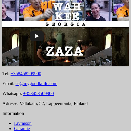
Tel:
+358458509900
Email:
cs@mygoodknife.com
Whatsapp:
+358458509900
Adresse: Valtakatu, 52, Lappeenranta, Finland
Information
Livraison
Garantie