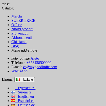
close
Catalog
Marchi
SUPER PRICE
Offerte
Nuovi prodotti
Più venduti
Abbonamenti
Chi siamo
Blog
Menu
add
remove
help_outline
Aiuto
Telefono:
+358458509900
E-mail:
cs@mygoodknife.com
WhatsApp
Lingua:
Italiano
Русский
ru
Suomi
fi
English
en
Español
es
Deutsch
de