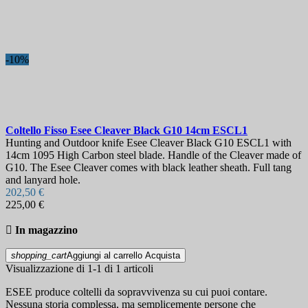
Lunghezza lama, mm
Fodero
-10%
Visualizza i prodotti a
1
Coltello Fisso
Esee Cleaver Black G10 14cm
ESCL1
Hunting and Outdoor knife Esee Cleaver Black G10 ESCL1 with
14cm 1095 High Carbon steel blade. Handle of the Cleaver made of
G10. The Esee Cleaver comes with black leather sheath. Full tang
and lanyard hole.
202,50 €
225,00 €

In magazzino
shopping_cart
Aggiungi al carrello
Acquista
Visualizzazione di 1-1 di 1 articoli
ESEE produce coltelli da sopravvivenza su cui puoi contare.
Nessuna storia complessa, ma semplicemente persone che