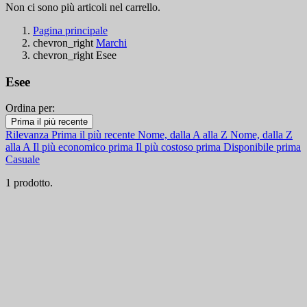
Non ci sono più articoli nel carrello.
Pagina principale
chevron_right
Marchi
chevron_right
Esee
Esee
Ordina per:
Filtri:
Prima il più recente
Cancella filtri
Rilevanza
Prima il più recente
Nome, dalla A alla Z
Nome, dalla Z
Disponibile
alla A
Il più economico prima
Il più costoso prima
Disponibile prima
Casuale
Disponibile
1
1 prodotto.
Categorie
Prezzo
€
€
Paese
Acciaio
Maniglia