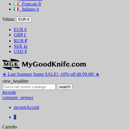
Français
fr
Italiano
it
Valuta:
EUR €
EUR
€
GBP
£
RUB
₽
SEK
kr
USD
$
☀️ ️Last Summer Super SALE! -10% off till 09.08! ☀️
view_headline
search
favorite
compare_arrows
person
Accedi
0
Carrello