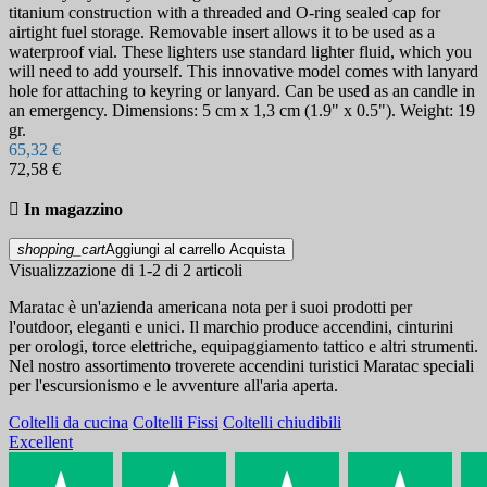
titanium construction with a threaded and O-ring sealed cap for
airtight fuel storage. Removable insert allows it to be used as a
waterproof vial. These lighters use standard lighter fluid, which you
will need to add yourself. This innovative model comes with lanyard
hole for attaching to keyring or lanyard. Can be used as an candle in
an emergency. Dimensions: 5 cm x 1,3 cm (1.9" x 0.5"). Weight: 19
gr.
65,32 €
72,58 €

In magazzino
shopping_cart
Aggiungi al carrello
Acquista
Visualizzazione di 1-2 di 2 articoli
Maratac è un'azienda americana nota per i suoi prodotti per
l'outdoor, eleganti e unici. Il marchio produce accendini, cinturini
per orologi, torce elettriche, equipaggiamento tattico e altri strumenti.
Nel nostro assortimento troverete accendini turistici Maratac speciali
per l'escursionismo e le avventure all'aria aperta.
Coltelli da cucina
Coltelli Fissi
Coltelli chiudibili
Excellent