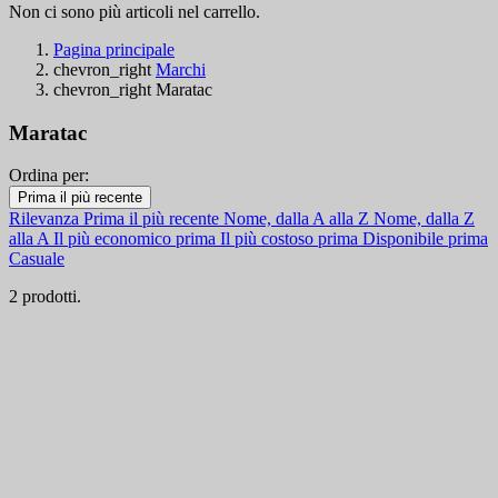
Non ci sono più articoli nel carrello.
Pagina principale
chevron_right
Marchi
chevron_right
Maratac
Maratac
Ordina per:
Filtri:
Prima il più recente
Cancella filtri
Rilevanza
Prima il più recente
Nome, dalla A alla Z
Nome, dalla Z
Disponibile
alla A
Il più economico prima
Il più costoso prima
Disponibile prima
Casuale
Disponibile
2
2 prodotti.
Categorie
Prezzo
€
€
Paese
Visualizza i prodotti a
2