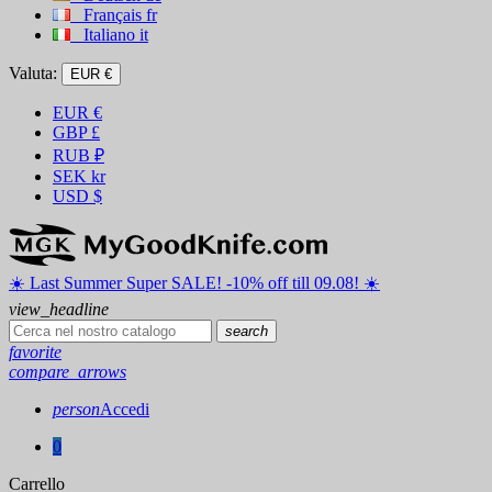
Français
fr
Italiano
it
Valuta:
EUR €
EUR
€
GBP
£
RUB
₽
SEK
kr
USD
$
☀️ ️Last Summer Super SALE! -10% off till 09.08! ☀️
view_headline
search
favorite
compare_arrows
person
Accedi
0
Carrello