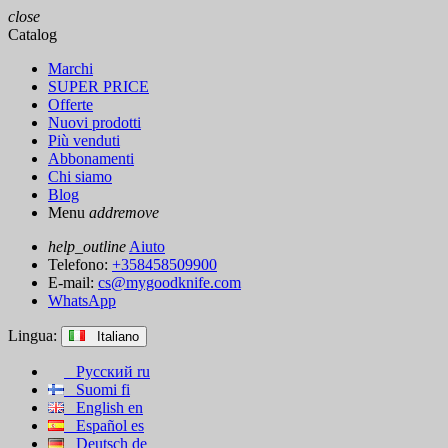
close
Catalog
Marchi
SUPER PRICE
Offerte
Nuovi prodotti
Più venduti
Abbonamenti
Chi siamo
Blog
Menu
add
remove
help_outline
Aiuto
Telefono:
+358458509900
E-mail:
cs@mygoodknife.com
WhatsApp
Lingua:
Italiano
Русский
ru
Suomi
fi
English
en
Español
es
Deutsch
de