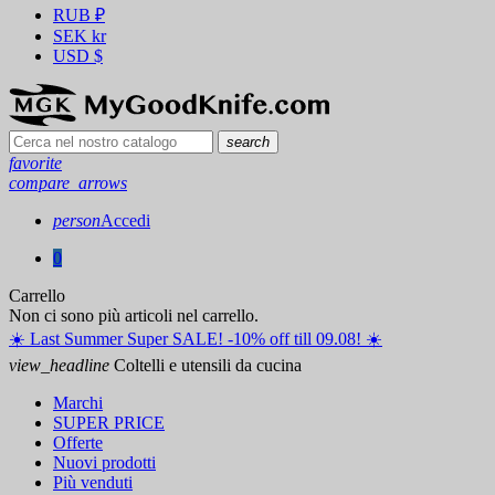
RUB
₽
SEK
kr
USD
$
search
favorite
compare_arrows
person
Accedi
0
Carrello
Non ci sono più articoli nel carrello.
☀️ ️Last Summer Super SALE! -10% off till 09.08! ☀️
view_headline
Coltelli e utensili da cucina
Marchi
SUPER PRICE
Offerte
Nuovi prodotti
Più venduti