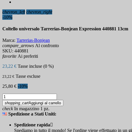
chevron_left
chevron_right
-10%
Coltello universalo Tarrerias-Bonjean Expression 440881 13cm
Marca:
Tarrerias-Bonjean
compare_arrows
Al confronto
SKU:
440881
favorite
Ai preferiti
23,22 €
Tasse incluse (0 %)
Tasse escluse
23,22 €
25,80 €
-10%
shopping_cart
Aggiungi al carrello
check
In magazzino 1 pz.
Spedizione a Stati Uniti:
Spedizione rapida

Spediamo in tutto il mondo! Se l'ordine viene effettuato in un g