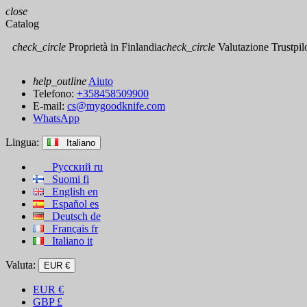
close
Catalog
check_circle
Proprietà in Finlandia
check_circle
Valutazione Trustpilot
help_outline
Aiuto
Telefono:
+358458509900
E-mail:
cs@mygoodknife.com
WhatsApp
Lingua:
Italiano
Русский
ru
Suomi
fi
English
en
Español
es
Deutsch
de
Français
fr
Italiano
it
Valuta:
EUR €
EUR
€
GBP
£