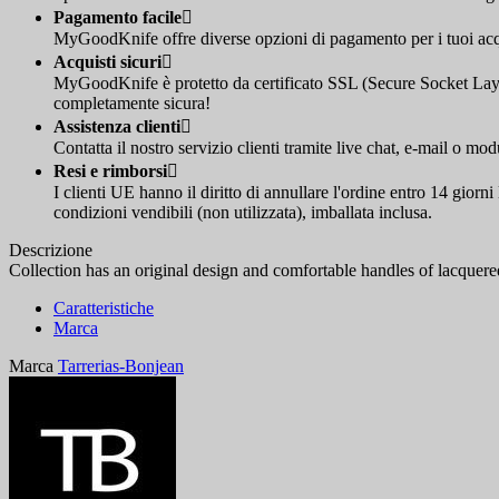
Pagamento facile

MyGoodKnife offre diverse opzioni di pagamento per i tuoi acqui
Acquisti sicuri

MyGoodKnife è protetto da certificato SSL (Secure Socket Layer
completamente sicura!
Assistenza clienti

Contatta il nostro servizio clienti tramite live chat, e-mail o mod
Resi e rimborsi

I clienti UE hanno il diritto di annullare l'ordine entro 14 giorn
condizioni vendibili (non utilizzata), imballata inclusa.
Descrizione
Collection has an original design and comfortable handles of lacquer
Caratteristiche
Marca
Marca
Tarrerias-Bonjean