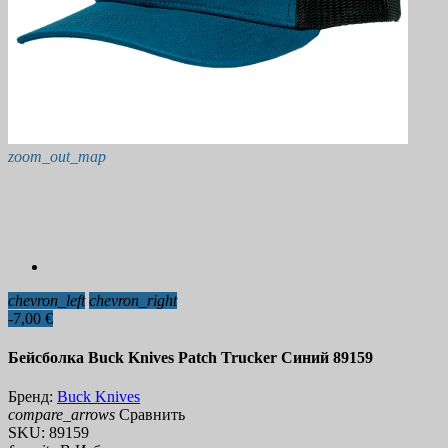
zoom_out_map
chevron_left
chevron_right
-7,00 €
Бейсболка Buck Knives Patch Trucker Синий 89159
Бренд:
Buck Knives
compare_arrows
Сравнить
SKU:
89159