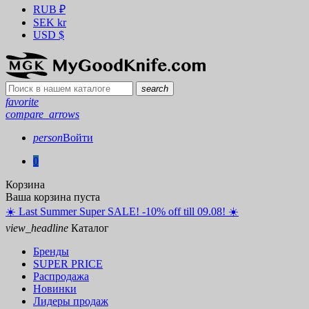
RUB
₽
SEK
kr
USD
$
search
favorite
compare_arrows
person
Войти
0
Корзина
Ваша корзина пуста
☀️ ️Last Summer Super SALE! -10% off till 09.08! ☀️
view_headline
Каталог
Бренды
SUPER PRICE
Распродажа
Новинки
Лидеры продаж