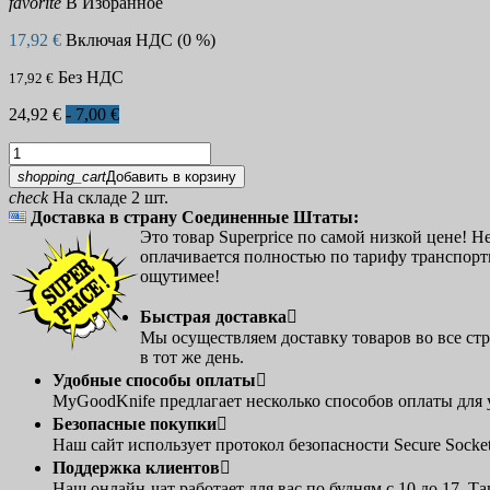
favorite
В Избранное
17,92 €
Включая НДС (0 %)
Без НДС
17,92 €
24,92 €
- 7,00 €
shopping_cart
Добавить в корзину
check
На складе 2 шт.
Доставка в страну Соединенные Штаты:
Это товар Superprice по самой низкой цене! Н
оплачивается полностью по тарифу транспортн
ощутимее!
Быстрая доставка

Мы осуществляем доставку товаров во все стр
в тот же день.
Удобные способы оплаты

MyGoodKnife предлагает несколько способов оплаты для 
Безопасные покупки

Наш сайт использует протокол безопасности Secure Sock
Поддержка клиентов

Наш онлайн-чат работает для вас по будням с 10 до 17.