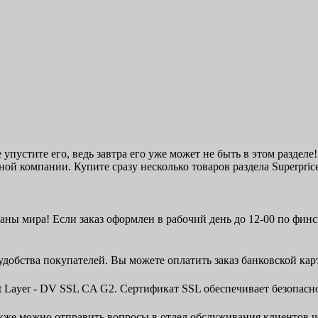
е упустите его, ведь завтра его уже может не быть в этом раздел
ой компании. Купите сразу несколько товаров раздела Superprice
аны мира! Если заказ оформлен в рабочий день до 12-00 по фин
удобства покупателей. Вы можете оплатить заказ банковской ка
et Layer - DV SSL CA G2. Сертификат SSL обеспечивает безопас
 Также можно отправить вопросы в отдел обслуживания клиентов