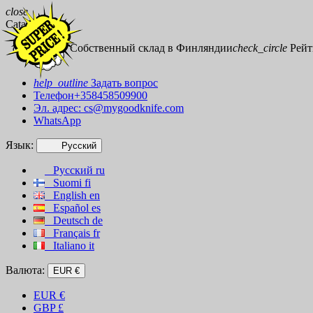
close
Catalog
check_circle
Собственный склад в Финляндии
check_circle
Рейти
help_outline
Задать вопрос
Телефон+358458509900
Эл. адрес:
cs@mygoodknife.com
WhatsApp
Язык:
Русский
Русский
ru
Suomi
fi
English
en
Español
es
Deutsch
de
Français
fr
Italiano
it
Валюта:
EUR €
EUR
€
GBP
£