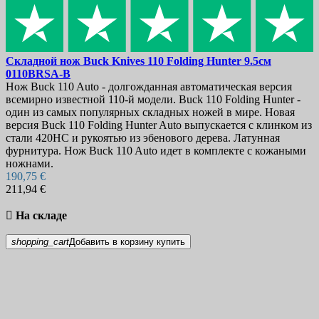
Ножи для устриц
7
Садовые ножи
15
Спасательные ножи
20
Тренировочные ножи
62
Точилки и средства ухода
121
Складной нож
Buck Knives 110 Folding Hunter 9.5см
Точилки и мусаты
45
0110BRSA-B
Нож Buck 110 Auto - долгожданная автоматическая версия
Точильные камни
57
всемирно известной 110-й модели. Buck 110 Folding Hunter -
Уход и обслуживание ножей
16
один из самых популярных складных ножей в мире. Новая
Электрические точилки
6
версия Buck 110 Folding Hunter Auto выпускается с клинком из
стали 420HC и рукоятью из эбенового дерева. Латунная
Цена
фурнитура. Нож Buck 110 Auto идет в комплекте с кожаными
€
€
ножнами.
Производители
190,75 €
211,94 €
Показать товары
4484

На складе
shopping_cart
Добавить в корзину
купить