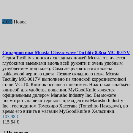
-10%
Новое
Складной нож
Mcusta Classic wave Tactility 8.8см
MC-0017V
Серия Tactility японских складных ножей Mcusta отличается
глубокими выемками вдоль всей рукояти и очень удобным
углублением под палец. Сама же рукоять изготовлена
pakkawood черного цвета. Лезвие складного ножа Mcusta
Tactility MC-0017V выполнено из японской коррозиестойкой
стали VG-10. Клинок оснащен шпеньком. Нож также снабжён
клипсой для удобства ношения. MyGoodKnife является
официальным дилером Marusho Industry Inc. Вы можете
посмотреть наше интервью с президентом Marusho Industry
Inc., господином Томохиро Хасегава (Tomohiro Hasegawa), во
время его визита в магазин MyGoodKnife в Хельсинки.
103,98 €
115,54 €

На складе