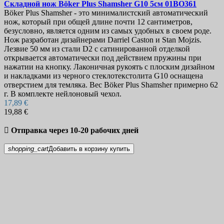
Складной нож
Böker Plus Shamsher G10 5см
01BO361
Böker Plus Shamsher - это минималистский автоматический
нож, который при общей длине почти 12 сантиметров,
безусловно, является одним из самых удобных в своем роде.
Нож разработан дизайнерами Darriel Caston и Stan Mojzis.
Лезвие 50 мм из стали D2 с сатинированной отделкой
открывается автоматически под действием пружины при
нажатии на кнопку. Лаконичная рукоять с плоским дизайном
и накладками из черного стеклотекстолита G10 оснащена
отверстием для темляка. Вес Böker Plus Shamsher примерно 62
г. В комплекте нейлоновый чехол.
17,89 €
19,88 €

Отправка через 10-20 рабочих дней
shopping_cart
Добавить в корзину
купить