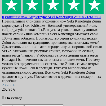
Кухонный нож
Киритсуке Seki Kanetsugu Zuiun 21см
9305
Премиальный японский кухонный нож Seki Kanetsugu Zuiun
киритсуке, 21 см. Kiritsuke - большой универсальный нож,
гибрид усубы и янагибы.Выпуском уникальных кухонных
ножей серии Zuiun компания Seki Kanetsugu отмечает свой
100-летний юбилей. Производство серии кухонных ножей
Zuiun основано на традициях производства японских мечей.
Дамассковый клинок имеет сердцевину из порошковой стали
SPG2. Уникальный рисунок клинка, похожий на облака,
называется “hamon”. V-образная заточка лезвия называется
Hamaguri-ba - именно так заточены японские мечи. Поэтому
можно без преувеличения сказать, что Zuiun - самые острые
кухонные ножи Seki Kanetsugu. Рукояти выполнены из
ламинированного дерева. Все ножи Seki Kanetsugu Zuiun
делаются вручную. Поставляются в деревянных подарочных
коробках.
236,65 €
262,95 €

На складе