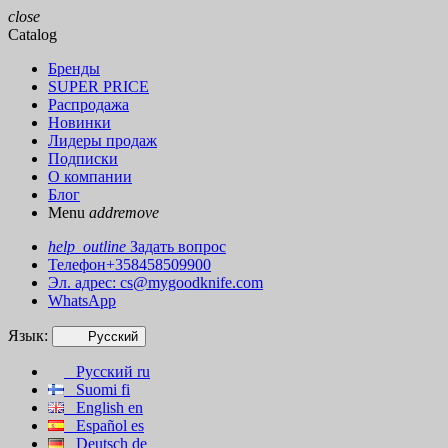
close
Catalog
Бренды
SUPER PRICE
Распродажа
Новинки
Лидеры продаж
Подписки
О компании
Блог
Menu
add
remove
help_outline
Задать вопрос
Телефон+358458509900
Эл. адрес:
cs@mygoodknife.com
WhatsApp
Язык:
Русский
Русский
ru
Suomi
fi
English
en
Español
es
Deutsch
de