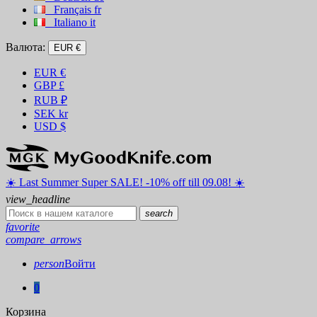
Français
fr
Italiano
it
Валюта:
EUR €
EUR
€
GBP
£
RUB
₽
SEK
kr
USD
$
☀️ ️Last Summer Super SALE! -10% off till 09.08! ☀️
view_headline
search
favorite
compare_arrows
person
Войти
0
Корзина