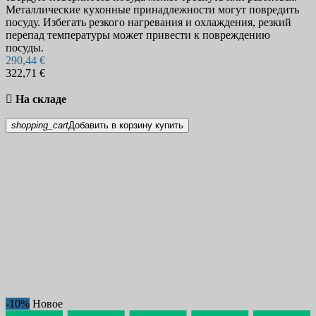
Тактические ручки
32
Металлические кухонные принадлежности могут повредить
Топоры
29
посуду. Избегать резкого нагревания и охлаждения, резкий
перепад температуры может привести к повреждению
Украшения
19
посуды.
Часы
3
290,44 €
Складные ножи
1356
322,71 €
EDC Ножи
141
Автоматические ножи
93

На складе
Балисонги ("Бабочки")
91
Тренировочные балисонги
13
shopping_cart
Добавить в корзину
купить
Керамбиты
37
Ножи сомелье
25
Полуавтоматические ножи
23
Серрейторные ножи
56
Складные охотничьи ножи
25
Тактические складные ножи
64
Трапперы
27
Хигоноками
52
Специальные ножи
229
Водолазные и боцманские ножи
11
Грибные ножи
11
Детские ножи
33
Ножи выживания
69
-10%
Новое