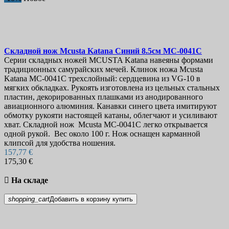
Складной нож
Mcusta Katana Синий 8.5см
MC-0041C
Серии складных ножей MCUSTA Katana навеяны формами
традиционных самурайских мечей. Клинок ножа Mcusta
Katana MC-0041C трехслойный: сердцевина из VG-10 в
мягких обкладках. Рукоять изготовлена из цельных стальных
пластин, декорированных плашками из анодированного
авиационного алюминия. Канавки синего цвета имитируют
обмотку рукояти настоящей катаны, облегчают и усиливают
хват. Складной нож Mcusta MC-0041C легко открывается
одной рукой. Вес около 100 г. Нож оснащен карманной
клипсой для удобства ношения.
157,77 €
175,30 €

На складе
shopping_cart
Добавить в корзину
купить