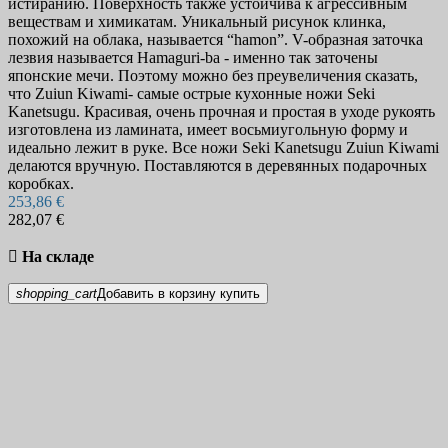
истиранию. Поверхность также устойчива к агрессивным
веществам и химикатам. Уникальный рисунок клинка,
похожий на облака, называется “hamon”. V-образная заточка
лезвия называется Hamaguri-ba - именно так заточены
японские мечи. Поэтому можно без преувеличения сказать,
что Zuiun Kiwami- самые острые кухонные ножи Seki
Kanetsugu. Красивая, очень прочная и простая в уходе рукоять
изготовлена ​​из ламината, имеет восьмиугольную форму и
идеально лежит в руке. Все ножи Seki Kanetsugu Zuiun Kiwami
делаются вручную. Поставляются в деревянных подарочных
коробках.
253,86 €
282,07 €

На складе
shopping_cart
Добавить в корзину
купить