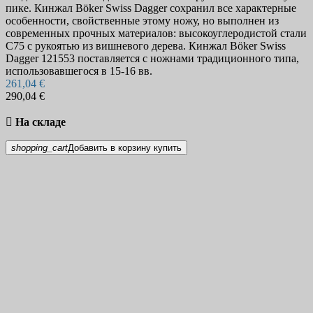
Мачете, сабли и мечи
104
пике. Кинжал Böker Swiss Dagger сохранил все характерные
Мачете
48
особенности, свойственные этому ножу, но выполнен из
Мечи
26
современных прочных материалов: высокоуглеродистой стали
С75 с рукоятью из вишневого дерева. Кинжал Böker Swiss
Тренировочные мечи
7
Dagger 121553 поставляется с ножнами традиционного типа,
Мультитулы
162
использовавшегося в 15-16 вв.
Ножи с фиксированными клинками
915
261,04 €
Засапожные ножи
19
290,04 €
Керамбиты
28
Кинжалы
89

На складе
Метательные ножи
36
Ножи Боуи
48
shopping_cart
Добавить в корзину
купить
Ножи для бушкрафта
113
Ножи танто
62
Охотничьи и туристические ножи
261
Рыбацкие ножи
34
Скиннеры
22
Тактические ножи
265
Траншейные ножи
9
Улу
5
Финские ножи
164
Леуку
13
Шейные ножи
55
Ножницы
27