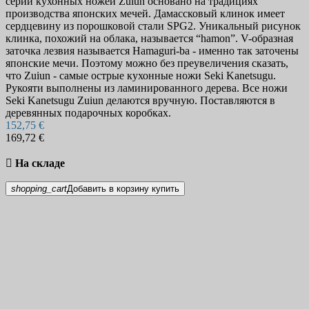
серии кухонных ножей Zuiun основано на традициях
производства японских мечей. Дамассковый клинок имеет
сердцевину из порошковой стали SPG2. Уникальный рисунок
клинка, похожий на облака, называется “hamon”. V-образная
заточка лезвия называется Hamaguri-ba - именно так заточены
японские мечи. Поэтому можно без преувеличения сказать,
что Zuiun - самые острые кухонные ножи Seki Kanetsugu.
Рукояти выполнены из ламинированного дерева. Все ножи
Seki Kanetsugu Zuiun делаются вручную. Поставляются в
деревянных подарочных коробках.
152,75 €
169,72 €

На складе
shopping_cart
Добавить в корзину
купить