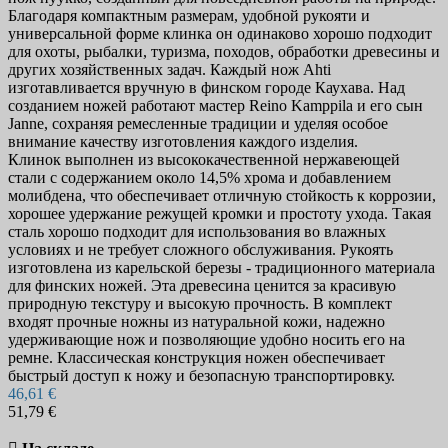
Благодаря компактным размерам, удобной рукояти и
универсальной форме клинка он одинаково хорошо подходит
для охоты, рыбалки, туризма, походов, обработки древесины и
других хозяйственных задач. Каждый нож Ahti
изготавливается вручную в финском городе Каухава. Над
созданием ножей работают мастер Reino Kamppila и его сын
Janne, сохраняя ремесленные традиции и уделяя особое
внимание качеству изготовления каждого изделия.
Клинок выполнен из высококачественной нержавеющей
стали с содержанием около 14,5% хрома и добавлением
молибдена, что обеспечивает отличную стойкость к коррозии,
хорошее удержание режущей кромки и простоту ухода. Такая
сталь хорошо подходит для использования во влажных
условиях и не требует сложного обслуживания. Рукоять
изготовлена из карельской березы - традиционного материала
для финских ножей. Эта древесина ценится за красивую
природную текстуру и высокую прочность. В комплект
входят прочные ножны из натуральной кожи, надежно
удерживающие нож и позволяющие удобно носить его на
ремне. Классическая конструкция ножен обеспечивает
быстрый доступ к ножу и безопасную транспортировку.
46,61 €
51,79 €