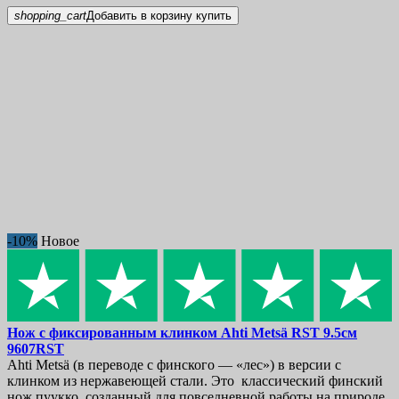
shopping_cart
Добавить в корзину
купить
-10%
Новое
Нож с фиксированным клинком
Ahti Metsä RST 9.5см
9607RST
Ahti Metsä (в переводе с финского — «лес») в версии с
клинком из нержавеющей стали. Это классический финский
нож пуукко, созданный для повседневной работы на природе.