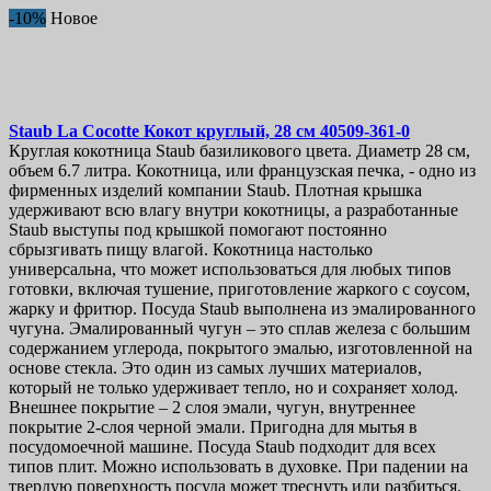
-10%
Новое
Паракорд
133
Battlecord
6
Bungee Shock Cord
5
Меняющий цвет и светящийся
15
Паракорд 275
11
Паракорд 425
2
Staub La Cocotte Кокот круглый, 28 см
40509-361-0
Круглая кокотница Staub базиликового цвета. Диаметр 28 см,
Паракорд 550
103
объем 6.7 литра. Кокотница, или французская печка, - одно из
Паракорд 95
4
фирменных изделий компании Staub. Плотная крышка
Прочее
461
удерживают всю влагу внутри кокотницы, а разработанные
EDC Инструменты
35
Staub выступы под крышкой помогают постоянно
Бейсбольные биты
6
сбрызгивать пищу влагой. Кокотница настолько
Брелки и цепочки
23
универсальна, что может использоваться для любых типов
Виртуальные подарочные карты
3
готовки, включая тушение, приготовление жаркого с соусом,
Головные уборы
44
жарку и фритюр. Посуда Staub выполнена из эмалированного
Инструменты для выживания
28
чугуна. Эмалированный чугун – это сплав железа с большим
содержанием углерода, покрытого эмалью, изготовленной на
Кейсы и сумки для ножей
20
основе стекла. Это один из самых лучших материалов,
Клинки
20
который не только удерживает тепло, но и сохраняет холод.
Мерч
11
Внешнее покрытие – 2 слоя эмали, чугун, внутреннее
Ножны и чехлы
70
покрытие 2-слоя черной эмали. Пригодна для мытья в
Одежда
31
посудомоечной машине. Посуда Staub подходит для всех
Походные приборы
109
типов плит. Можно использовать в духовке. При падении на
Свистки
6
твердую поверхность посуда может треснуть или разбиться.