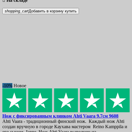

На складе
shopping_cart
Добавить в корзину
купить
-10%
Новое
Нож с фиксированным клинком
Ahti Vaara 9.7см
9608
Ahti Vaara - традиционный финский нож. Каждый нож Ahti
создан вручную в городе Каухава мастером Reino Kamppila и
его сыном Janne. Нож Ahti Vaara выполнен из