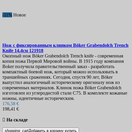
Кухонная утварь
345
Барбекю
16
Кухонная посуда
188
-11%
Новое
Кастрюли
71
Сковороды
19
Фондю
8
Формы для запекания
12
Мельницы для специй
6
Нож с фиксированным клинком
Böker Grabendolch Trench
Подставки
16
Knife 14.4см
121918
Разделочные Доски
44
Окопный нож Böker Grabendolch Trench knife - современная
Столовая посуда и приборы
75
копия ножа Первой Мировой войны. В 1915 году компания
Ложки и вилки
56
Boker получила правительственный заказ - разработать
Тёрки
4
компактный боевой нож, который можно использовать в
траншейных сражениях. Сегодня, спустя 90 лет, Böker
Кухонные ножи
1014
выпустил аналогичный историческому оригиналу нож из
Керамические ножи
1
современных материалов. Клинок ножа Böker Grabendolch
Мясницкие ножи
12
изготовлен из углеродистой стали С75. В комплекте кожаные
Наборы кухонных ножей
48
ножны, идентичные историческим.
Ножи для овощей и фруктов
101
176,58 €
Ножи для чистки
19
198,41 €
Овощные ножи
55
Ножи для стейка
40

На складе
Ножи для хлеба
27
Поварские ножи
119
shopping_cart
Добавить в корзину
купить