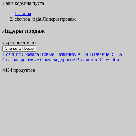
Ваша корзина пуста
Главная
chevron_right
Лидеры продаж
Лидеры продаж
Сортировать по:
Фильтры
Сначала Новые
Очистить
Позиция
Сначала Новые
Название, А - Я
Название, Я - А
Категории
Сначала дешевые
Сначала дорогие
В наличии
Случайно
Каталог
4484
4484 продуктов.
Outlet
1
Reindeer Hides
1
SUPER PRICE
538
Бритвы
23
Аксессуары для бритья и заточки
6
Опасные бритвы
15
Станки
5
Жестяные таблички
97
Идеи подарков
198
Коллекционные и лимитированные ножи
30