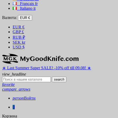
Français
fr
Italiano
it
Валюта:
EUR €
EUR
€
GBP
£
RUB
₽
SEK
kr
USD
$
☀️ ️Last Summer Super SALE! -10% off till 09.08! ☀️
view_headline
search
favorite
compare_arrows
person
Войти
0
Корзина