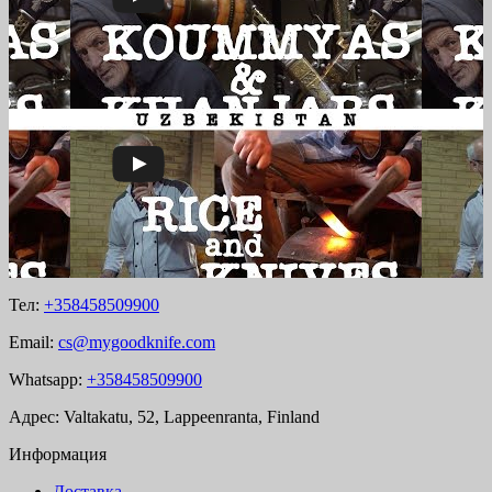
Тел:
+358458509900
Email:
cs@mygoodknife.com
Whatsapp:
+358458509900
Адрес: Valtakatu, 52, Lappeenranta, Finland
Информация
Доставка