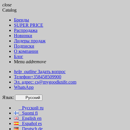
close
Catalog
Бренды
SUPER PRICE
Распродажа
Новинки
Лидеры продаж
Подписки
О компании
Блог
Menu
add
remove
help_outline
Задать вопрос
Телефон+358458509900
Эл. адрес:
cs@mygoodknife.com
WhatsApp
Язык:
Русский
Русский
ru
Suomi
fi
English
en
Español
es
Deutsch
de