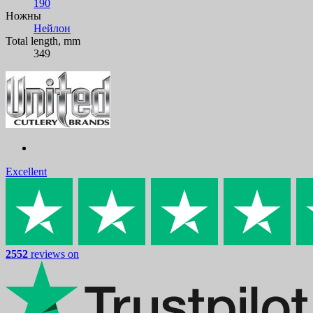
190
Ножны
Нейлон
Total length, mm
349
Excellent
2552
reviews on