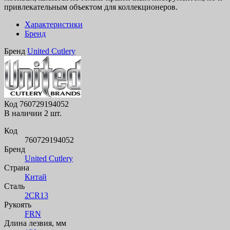
привлекательным объектом для коллекционеров.
Характеристики
Бренд
Бренд
United Cutlery
Код
760729194052
В наличии
2 шт.
Код
760729194052
Бренд
United Cutlery
Страна
Китай
Сталь
2CR13
Рукоять
FRN
Длина лезвия, мм