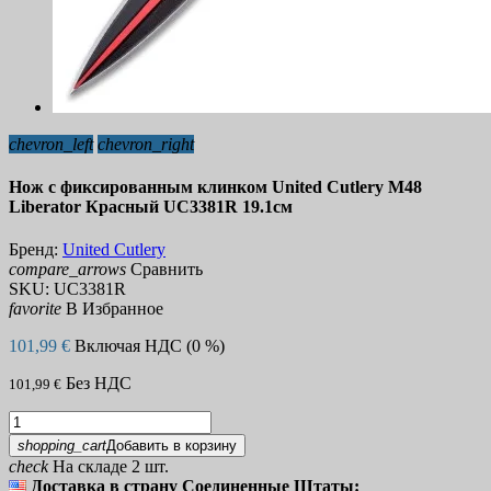
chevron_left
chevron_right
Нож с фиксированным клинком United Cutlery M48
Liberator Красный UC3381R 19.1см
Бренд:
United Cutlery
compare_arrows
Сравнить
SKU:
UC3381R
favorite
В Избранное
101,99 €
Включая НДС (0 %)
Без НДС
101,99 €
shopping_cart
Добавить в корзину
check
На складе 2 шт.
Доставка в страну Соединенные Штаты: