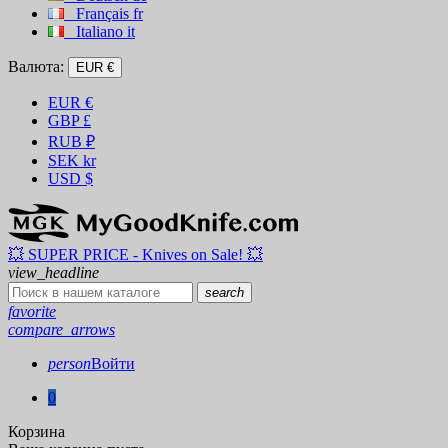
Français
fr
Italiano
it
Валюта:
EUR €
EUR
€
GBP
£
RUB
₽
SEK
kr
USD
$
💥 SUPER PRICE - Knives on Sale! 💥
view_headline
search
favorite
compare_arrows
person
Войти
0
Корзина