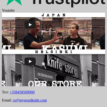
Youtube
Тел:
+358458509900
Email:
cs@mygoodknife.com