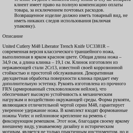
клиент имеет право на полную компенсацию оплаты
товара, за исключением почтовых расходов.
Возвращенное изделие должно иметь товарный вид, не
иметь никаких следов использования (включая
упаковку).
Описание
United Cutlery M48 Liberator Trench Knife UC3381R –
современная версия классического траншейного ножа,
выполненная в ярком красном цвете. Общая длина ножа –
34,9 см, а длина клинка – 19,1 см. Клинок изготовлен из
нержавеющей стали 2Cr13, известной своей коррозионной
стойкостью и простотой обслуживания. Декоративная
двухцветная обработка поверхности клинка придает ему
дополнительную эстетику. Рукоять изготовлена из прочного
FRN (армированный стекловолокном нейлон), что
обеспечивает высокую устойчивость к механическим
нагрузкам и воздействию окружающей среды. Форма рукояти,
являющаяся отличительной чертой серии M48, гарантирует
уверенное удержание ножа. В комплект входят формованные
ножны Vortec и нейлоновое крепление на ремень с
фиксирующим ремешком. Этот нож, благодаря своему яркому
внешнему виду, узнаваемому дизайну и историческим
мотивам, является не только практичным инструментом, но и