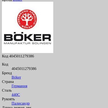
Код
4045011279386
Код
4045011279386
Бренд
Böker
Страна
Германия
Сталь
440C
Рукоять
Палисандр
Длина лезвия, мм