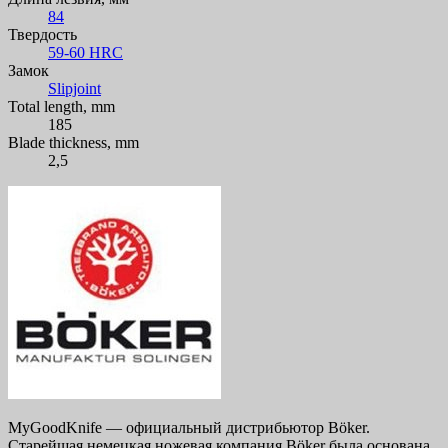
84
Твердость
59-60 HRC
Замок
Slipjoint
Total length, mm
185
Blade thickness, mm
2,5
MyGoodKnife — официальный дистрибьютор Böker.
Старейшая немецкая ножевая компания Böker была основана