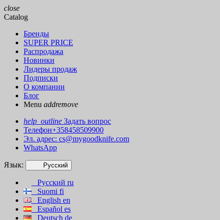
close
Catalog
Бренды
SUPER PRICE
Распродажа
Новинки
Лидеры продаж
Подписки
О компании
Блог
Menu
add
remove
help_outline
Задать вопрос
Телефон+358458509900
Эл. адрес:
cs@mygoodknife.com
WhatsApp
Язык:
Русский
Русский
ru
Suomi
fi
English
en
Español
es
Deutsch
de