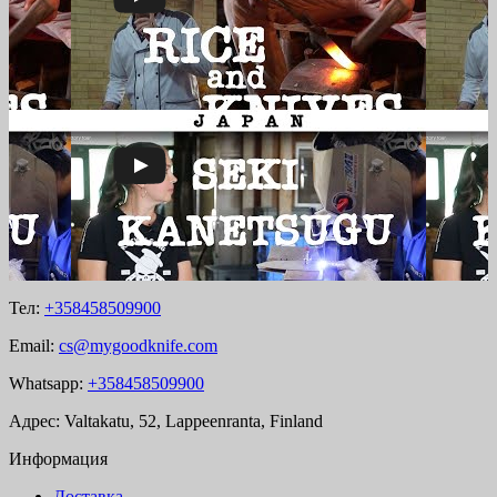
Тел:
+358458509900
Email:
cs@mygoodknife.com
Whatsapp:
+358458509900
Адрес: Valtakatu, 52, Lappeenranta, Finland
Информация
Доставка