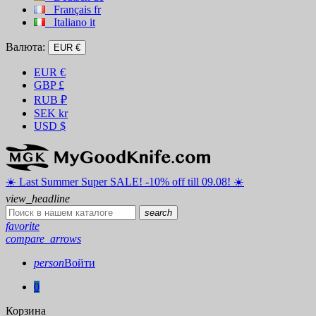
Français
fr
Italiano
it
Валюта:
EUR €
EUR
€
GBP
£
RUB
₽
SEK
kr
USD
$
☀️ ️Last Summer Super SALE! -10% off till 09.08! ☀️
view_headline
search
favorite
compare_arrows
person
Войти
0
Корзина