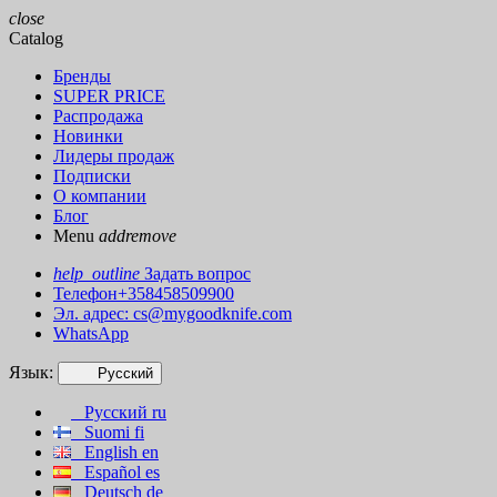
close
Catalog
Бренды
SUPER PRICE
Распродажа
Новинки
Лидеры продаж
Подписки
О компании
Блог
Menu
add
remove
help_outline
Задать вопрос
Телефон+358458509900
Эл. адрес:
cs@mygoodknife.com
WhatsApp
Язык:
Русский
Русский
ru
Suomi
fi
English
en
Español
es
Deutsch
de