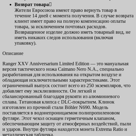
Возврат товара

Жители Евросоюза имеют право вернуть товар в
течение 14 дней с момента получения. В случае возврата
клиент имеет право на полную компенсацию оплаты
товара, за исключением почтовых расходов.
Возвращенное изделие должно иметь товарный вид, не
иметь никаких следов использования (включая
упаковку).
Описание
Ranger XXV Anniversarium Limited Edition — это мануальная
версия тактического ножа Caimano Nero N.A., специально
разработанная для использования на открытом воздухе и
обладающая исключительными характеристиками. Этот
ограниченный выпуск состоит всего из 250 экземпляров, что
добавляет ему эксклюзивности. Он легкий и
сбалансированный благодаря рукояти из алюминиевого
сплава. Титановая клипса с DLC-покрытием. Клинок
изготовлен из прочной стали Böhler N690. Модель
поставляется в водонепроницаемом полипропиленовом
футляре. Этот чехол оснащен герметичным клапаном,
обеспечивающим защиту от атмосферных воздействий, пыли
и ударов. Внутри футляра находится монета Extrema Ratio и
металлическая табличка.