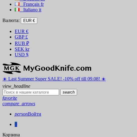
Français
fr
Italiano
it
Валюта:
EUR €
EUR
€
GBP
£
RUB
₽
SEK
kr
USD
$
☀️ ️Last Summer Super SALE! -10% off till 09.08! ☀️
view_headline
search
favorite
compare_arrows
person
Войти
0
Корзина