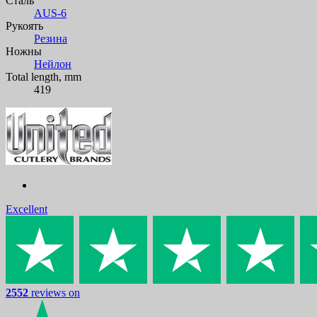
Сталь
AUS-6
Рукоять
Резина
Ножны
Нейлон
Total length, mm
419
Excellent
2552
reviews on