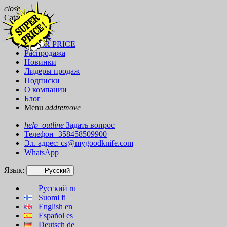
close
Catalog
Бренды
SUPER PRICE
Распродажа
Новинки
Лидеры продаж
Подписки
О компании
Блог
Menu
add
remove
help_outline
Задать вопрос
Телефон+358458509900
Эл. адрес:
cs@mygoodknife.com
WhatsApp
Язык:
Русский
Русский
ru
Suomi
fi
English
en
Español
es
Deutsch
de