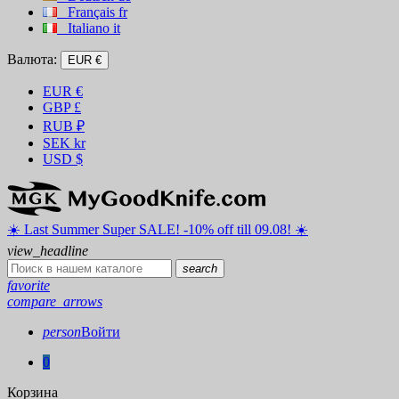
Français
fr
Italiano
it
Валюта:
EUR €
EUR
€
GBP
£
RUB
₽
SEK
kr
USD
$
☀️ ️Last Summer Super SALE! -10% off till 09.08! ☀️
view_headline
search
favorite
compare_arrows
person
Войти
0
Корзина