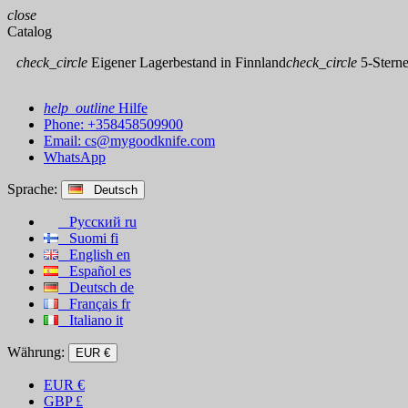
close
Catalog
check_circle
Eigener Lagerbestand in Finnland
check_circle
5-Sterne
help_outline
Hilfe
Phone: +358458509900
Email:
cs@mygoodknife.com
WhatsApp
Sprache:
Deutsch
Русский
ru
Suomi
fi
English
en
Español
es
Deutsch
de
Français
fr
Italiano
it
Währung:
EUR €
EUR
€
GBP
£