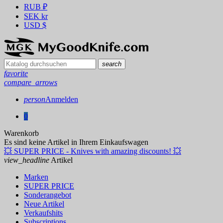
RUB
₽
SEK
kr
USD
$
search
favorite
compare_arrows
person
Anmelden
0
Warenkorb
Es sind keine Artikel in Ihrem Einkaufswagen
💥 SUPER PRICE - Knives with amazing discounts! 💥
view_headline
Artikel
Marken
SUPER PRICE
Sonderangebot
Neue Artikel
Verkaufshits
Subscriptions