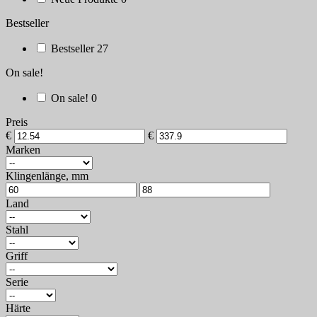
Bestseller
Bestseller
27
On sale!
On sale!
0
Preis
€
€
Marken
Klingenlänge, mm
Land
Stahl
Griff
Serie
Härte