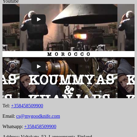
Youtube
Tel:
+358458509900
Email:
cs@mygoodknife.com
Whatsapp:
+358458509900
Address: Valtakatu, 52, Lappeenranta, Finland