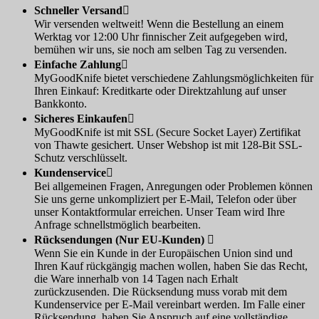
Schneller Versand

Wir versenden weltweit! Wenn die Bestellung an einem
Werktag vor 12:00 Uhr finnischer Zeit aufgegeben wird,
bemühen wir uns, sie noch am selben Tag zu versenden.
Einfache Zahlung

MyGoodKnife bietet verschiedene Zahlungsmöglichkeiten für
Ihren Einkauf: Kreditkarte oder Direktzahlung auf unser
Bankkonto.
Sicheres Einkaufen

MyGoodKnife ist mit SSL (Secure Socket Layer) Zertifikat
von Thawte gesichert. Unser Webshop ist mit 128-Bit SSL-
Schutz verschlüsselt.
Kundenservice

Bei allgemeinen Fragen, Anregungen oder Problemen können
Sie uns gerne unkompliziert per E-Mail, Telefon oder über
unser Kontaktformular erreichen. Unser Team wird Ihre
Anfrage schnellstmöglich bearbeiten.
Rücksendungen (Nur EU-Kunden)

Wenn Sie ein Kunde in der Europäischen Union sind und
Ihren Kauf rückgängig machen wollen, haben Sie das Recht,
die Ware innerhalb von 14 Tagen nach Erhalt
zurückzusenden. Die Rücksendung muss vorab mit dem
Kundenservice per E-Mail vereinbart werden. Im Falle einer
Rücksendung, haben Sie Anspruch auf eine vollständige