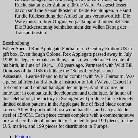
Rückerstattung der Zahlung für die Ware. Ausgeschlossen
davon sind die Versandkosten in beide Richtungen. Sie sind
für die Rücksendung der Artikel an uns verantwortlich. Die
Ware muss in Ihrer Originalverpackung und unbenutzt sein.
Die Rückerstattung beinhaltet nicht den vollen Betrag der
Transportkosten.
Beschreibung
Böker Special Run Applegate-Fairbairn 5.5 Century Edition US in
gift box. Even though Colonel Rex Applegate passed away in July
1998, his legacy remains with us, and so, we celebrate the date of
his birth, in June of 1914... 100 years ago. Partnered with Wild Bill
Donovas of the OSS to initiate the "School for Spies and
Assassins." Learned hand to hand combat with W.E. Fairbairn. Was
a personal friend and shooting instructor to John Wayne. Expert in
riot control and combat handgun techniques. And of course, an
innovator in combat knife development and technique. In honor of
this celebration, the factory in Solingen will produce four extremely
limited edition patterns in the Applegate line of fixed blade combat
knives. All will sport milled rosewood handles, and carry a blade
steel of 154CM. Each piece comes complete with a commemorative
box and certificate of authenticity. Limited to just 199 pieces for the
U.S. market, and 199 pieces for distribution in Europe.
Features