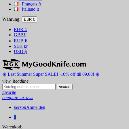
Français
fr
Italiano
it
Währung:
EUR €
EUR
€
GBP
£
RUB
₽
SEK
kr
USD
$
☀️ ️Last Summer Super SALE! -10% off till 09.08! ☀️
view_headline
search
favorite
compare_arrows
person
Anmelden
0
Warenkorb