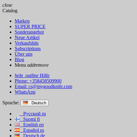
close
Catalog
Marken
SUPER PRICE
Sonderangebot
Neue Artikel
Verkaufshits
Subscriptions
Über uns
Blog
Menu
add
remove
help_outline
Hilfe
Phone: +358458509900
Email:
cs@mygoodknife.com
WhatsApp
Sprache:
Deutsch
Русский
ru
Suomi
fi
English
en
Español
es
Deutsch
de