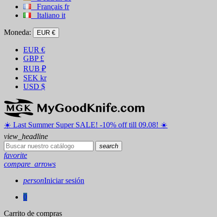
Français
fr
Italiano
it
Moneda:
EUR €
EUR
€
GBP
£
RUB
₽
SEK
kr
USD
$
☀️ ️Last Summer Super SALE! -10% off till 09.08! ☀️
view_headline
search
favorite
compare_arrows
person
Iniciar sesión
0
Carrito de compras