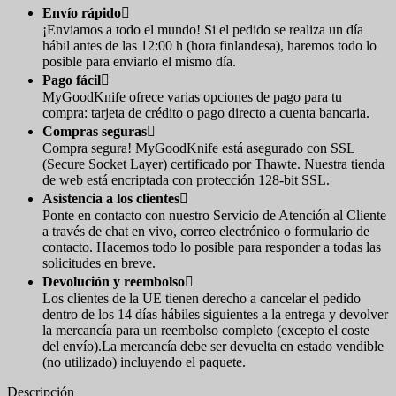
Envío rápido

¡Enviamos a todo el mundo! Si el pedido se realiza un día
hábil antes de las 12:00 h (hora finlandesa), haremos todo lo
posible para enviarlo el mismo día.
Pago fácil

MyGoodKnife ofrece varias opciones de pago para tu
compra: tarjeta de crédito o pago directo a cuenta bancaria.
Compras seguras

Compra segura! MyGoodKnife está asegurado con SSL
(Secure Socket Layer) certificado por Thawte. Nuestra tienda
de web está encriptada con protección 128-bit SSL.
Asistencia a los clientes

Ponte en contacto con nuestro Servicio de Atención al Cliente
a través de chat en vivo, correo electrónico o formulario de
contacto. Hacemos todo lo posible para responder a todas las
solicitudes en breve.
Devolución y reembolso

Los clientes de la UE tienen derecho a cancelar el pedido
dentro de los 14 días hábiles siguientes a la entrega y devolver
la mercancía para un reembolso completo (excepto el coste
del envío).La mercancía debe ser devuelta en estado vendible
(no utilizado) incluyendo el paquete.
Descripción