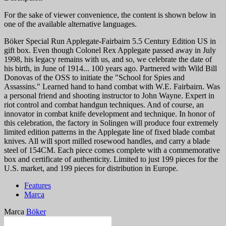
For the sake of viewer convenience, the content is shown below in
one of the available alternative languages.
Böker Special Run Applegate-Fairbairn 5.5 Century Edition US in
gift box. Even though Colonel Rex Applegate passed away in July
1998, his legacy remains with us, and so, we celebrate the date of
his birth, in June of 1914... 100 years ago. Partnered with Wild Bill
Donovas of the OSS to initiate the "School for Spies and
Assassins." Learned hand to hand combat with W.E. Fairbairn. Was
a personal friend and shooting instructor to John Wayne. Expert in
riot control and combat handgun techniques. And of course, an
innovator in combat knife development and technique. In honor of
this celebration, the factory in Solingen will produce four extremely
limited edition patterns in the Applegate line of fixed blade combat
knives. All will sport milled rosewood handles, and carry a blade
steel of 154CM. Each piece comes complete with a commemorative
box and certificate of authenticity. Limited to just 199 pieces for the
U.S. market, and 199 pieces for distribution in Europe.
Features
Marca
Marca
Böker