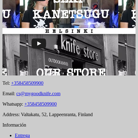
Tel:
+358458509900
Email:
cs@mygoodknife.com
Whatsapp:
+358458509900
Address: Valtakatu, 52, Lappeenranta, Finland
Información
Entrega