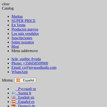
close
Catalog
Markas
SUPER PRICE
En Venta
Productos nuevos
Los más vendidos
Suscripciones
Sobre nosotros
Blog
Menu
add
remove
help_outline
Ayuda
Phone: +358458509900
Email:
cs@mygoodknife.com
WhatsApp
Idioma:
Español
Русский
ru
Suomi
fi
English
en
Español
es
Deutsch
de