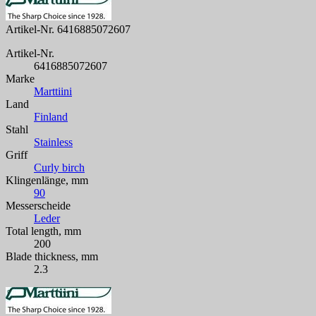
Artikel-Nr.
6416885072607
Artikel-Nr.
6416885072607
Marke
Marttiini
Land
Finland
Stahl
Stainless
Griff
Curly birch
Klingenlänge, mm
90
Messerscheide
Leder
Total length, mm
200
Blade thickness, mm
2.3