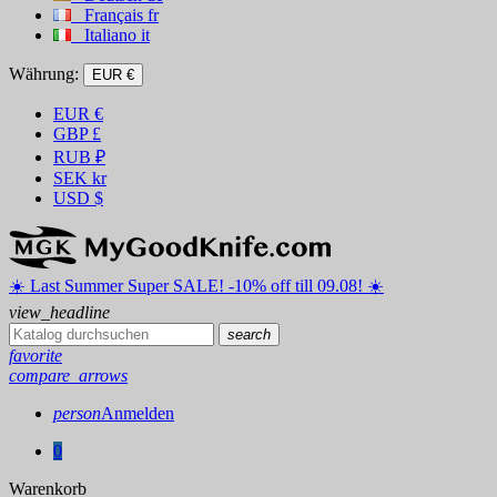
Français
fr
Italiano
it
Währung:
EUR €
EUR
€
GBP
£
RUB
₽
SEK
kr
USD
$
☀️ ️Last Summer Super SALE! -10% off till 09.08! ☀️
view_headline
search
favorite
compare_arrows
person
Anmelden
0
Warenkorb