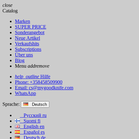
close
Catalog
Marken
SUPER PRICE
Sonderangebot
Neue Artikel
Verkaufshits
Subscriptions
Über uns
Blog
Menu
add
remove
help_outline
Hilfe
Phone: +358458509900
Email:
cs@mygoodknife.com
WhatsApp
Sprache:
Deutsch
Русский
ru
Suomi
fi
English
en
Español
es
Deutsch
de