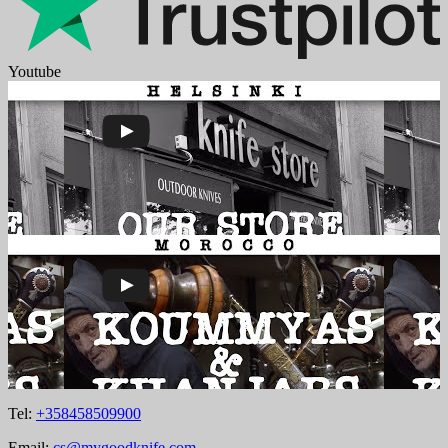
Youtube
Tel:
+358458509900
Email:
cs@mygoodknife.com